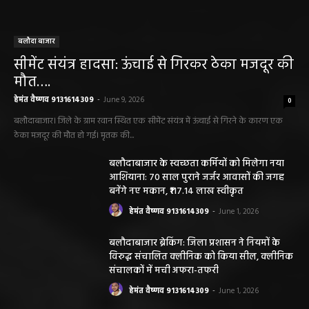
बलौदा बाजार
सीमेंट संयंत्र हादसा: ऊंचाई से गिरकर ठेका मजदूर की
मौत….
हेमंत वैष्णव 9131614309
-
June 9, 2026
0
बलौदाबाजार। जिले के ग्राम रवान स्थित एक सीमेंट संयंत्र में ऊंचाई से गिरने के कारण एक
ठेका मजदूर की मौत हो गई। मृतक की...
बलौदाबाजार के स्वच्छता कर्मियों को मिलेगा नया
आशियाना: 70 साल पुराने जर्जर आवासों की जगह
बनेंगे नए मकान, ₹117.14 लाख स्वीकृत
हेमंत वैष्णव 9131614309
-
June 1, 2026
बलौदाबाजार ब्रेकिंग: जिला प्रशासन ने नियमों के
विरुद्ध संचालित क्लीनिक को किया सील, क्लीनिक
संचालकों में मची अफरा-तफरी
हेमंत वैष्णव 9131614309
-
June 1, 2026