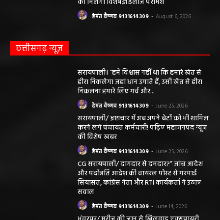
को मिलेगा विशेषज्ञ ईलाज परामर्श
हेमंत वैष्णव 9131614309
-
August 6, 2026
छत्तीसगढ़ न्यूज़
सरायपाली। “हमें विश्वास नहीं था कि हमारे खेत से
हीरा निकलेगा जहां धान उगाते हैं, उसी खेत से हीरा
निकलना हमारे लिए गर्व और...
हेमंत वैष्णव 9131614309
-
June 25, 2026
सरायपाली/ भ्रष्टाचार में अब अपने बेटों को भी शामिल
करने लगे पंचायत कर्मचारी! पढ़िए महाजनपद न्यूज
की विशेष खबर
हेमंत वैष्णव 9131614309
-
June 25, 2026
CG सरायपाली/ दागदार से दमदार?” जांच आदेश
और पदोन्नति आदेश की वायरल पोस्ट से गरमाई
सियासत, कांग्रेस नेता और RTI कार्यकर्ता ने उठाए
सवाल
हेमंत वैष्णव 9131614309
-
June 14, 2026
भंवरपुर/ मरीज की जान से खिलवाड़ एक्सपायरी