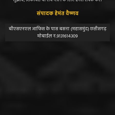
सुझाव, शिकायत या राय भेजने के लिए हमसे संपर्क करें।
संपादक हेमंत वैष्णव
बीएसएनएल आफिस के पास बसना (महासमुंद) छत्तीसगढ़
मोबाईल न.9131614309