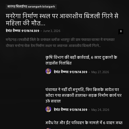
सारंगढ़ बिलाईगढ़ sarangarh bilaigarh
मनरेगा निर्माण स्थल पर आकाशीय बिजली गिरने से
महिला की मौत…
हेमंत वैष्णव 9131614309
-
June 3, 2026
0
मनेंद्रगढ़। एमसीबी जिले के वनांचल ब्लॉक भरतपुर की ग्राम पंचायत चरखर में मंगलवार
दोपहर मनरेगा चेक डेम निर्माण स्थल पर अचानक आकाशीय बिजली गिरने...
कृषि विभाग की बड़ी कार्रवाई, 6 खाद दुकानों के
लाइसेंस निलंबित
हेमंत वैष्णव 9131614309
-
May 27, 2026
पंचायत ने नहीं दी अनुमति, फिर किसके आदेश पर
खोदा गया सरकारी तालाब? सड़क निर्माण कार्य पर
उठे सवाल
हेमंत वैष्णव 9131614309
-
May 24, 2026
अवैध रेत और ईंट परिवहन के मामले में 6 वाहन जब्त