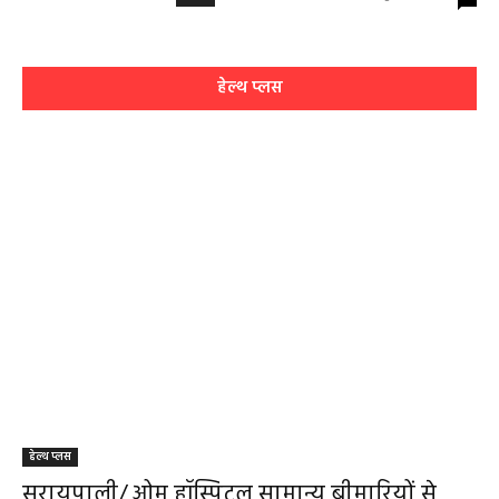
हेल्थ प्लस
हेल्थ प्लस
सरायपाली/ ओम हॉस्पिटल सामान्य बीमारियों से