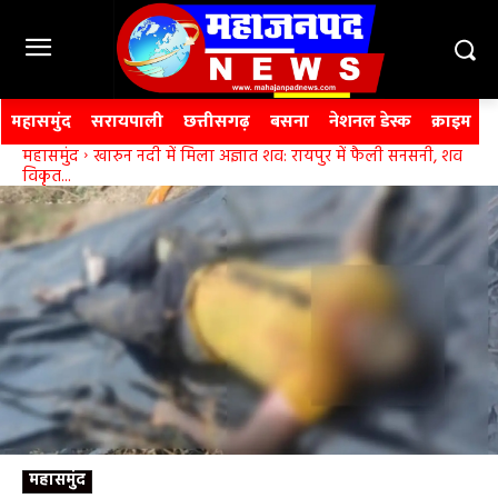
महासमुंद
सरायपाली
छत्तीसगढ़
बसना
नेशनल डेस्क
क्राइम
महासमुंद
खारुन नदी में मिला अज्ञात शव: रायपुर में फैली सनसनी, शव
विकृत...
महासमुंद