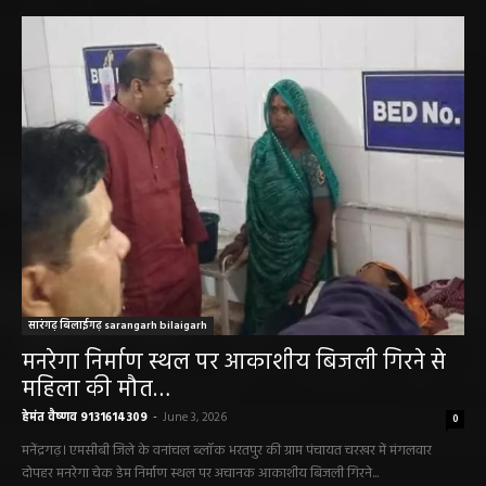
सारंगढ़ बिलाईगढ़ sarangarh bilaigarh
मनरेगा निर्माण स्थल पर आकाशीय बिजली गिरने से
महिला की मौत…
हेमंत वैष्णव 9131614309
-
June 3, 2026
0
मनेंद्रगढ़। एमसीबी जिले के वनांचल ब्लॉक भरतपुर की ग्राम पंचायत चरखर में मंगलवार
दोपहर मनरेगा चेक डेम निर्माण स्थल पर अचानक आकाशीय बिजली गिरने...