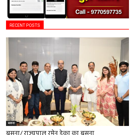
RECENT POSTS
बसना
बसना/ राज्यपाल रमेन डेका का बसना