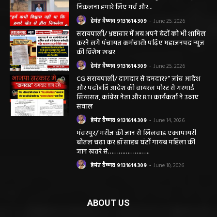
निकलना हमारे लिए गर्व और...
हेमंत वैष्णव 9131614309
-
June 25, 2026
सरायपाली/ भ्रष्टाचार में अब अपने बेटों को भी शामिल
करने लगे पंचायत कर्मचारी! पढ़िए महाजनपद न्यूज
की विशेष खबर
हेमंत वैष्णव 9131614309
-
June 25, 2026
CG सरायपाली/ दागदार से दमदार?” जांच आदेश
और पदोन्नति आदेश की वायरल पोस्ट से गरमाई
सियासत, कांग्रेस नेता और RTI कार्यकर्ता ने उठाए
सवाल
हेमंत वैष्णव 9131614309
-
June 14, 2026
भंवरपुर/ मरीज की जान से खिलवाड़ एक्सपायरी
बोतल चढ़ा कर डॉ साहब घंटों गायब महिला की
जान खतरे से……………….…..
हेमंत वैष्णव 9131614309
-
June 10, 2026
ABOUT US