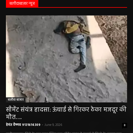
बलौदाबाज़ार न्यूज़
बलौदा बाजार
सीमेंट संयंत्र हादसा: ऊंचाई से गिरकर ठेका मजदूर की
मौत….
हेमंत वैष्णव 9131614309
-
June 9, 2026
0