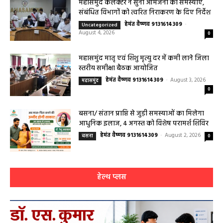
महासमुंद कलेक्टर ने सुनी आमजनों की समस्याएं,
संबंधित विभागों को त्वरित निराकरण के दिए निर्देश
हेमंत वैष्णव 9131614309
-
Uncategorized
August 4, 2026
0
महासमुंद मातृ एवं शिशु मृत्यु दर में कमी लाने जिला
स्तरीय समीक्षा बैठक आयोजित
हेमंत वैष्णव 9131614309
-
August 3, 2026
महासमुंद
0
बसना/ संतान प्राप्ति से जुड़ी समस्याओं का मिलेगा
आधुनिक इलाज, 4 अगस्त को विशेष परामर्श शिविर
हेमंत वैष्णव 9131614309
-
August 2, 2026
बसना
0
हेल्थ प्लस