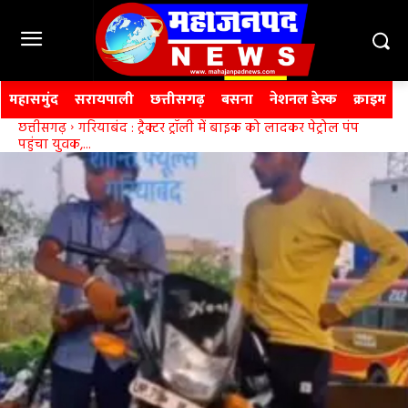
महासमुंद
सरायपाली
छत्तीसगढ़
बसना
नेशनल डेस्क
क्राइम
छत्तीसगढ़
गरियाबंद : ट्रैक्टर ट्रॉली में बाइक को लादकर पेट्रोल पंप
पहुंचा युवक,...