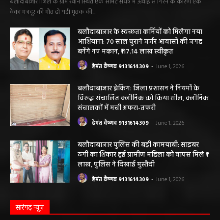
बलौदाबाजार। जिले के ग्राम रवान स्थित एक सीमेंट संयंत्र में ऊंचाई से गिरने के कारण एक
ठेका मजदूर की मौत हो गई। मृतक की...
बलौदाबाजार के स्वच्छता कर्मियों को मिलेगा नया
आशियाना: 70 साल पुराने जर्जर आवासों की जगह
बनेंगे नए मकान, ₹117.14 लाख स्वीकृत
हेमंत वैष्णव 9131614309
-
June 1, 2026
बलौदाबाजार ब्रेकिंग: जिला प्रशासन ने नियमों के
विरुद्ध संचालित क्लीनिक को किया सील, क्लीनिक
संचालकों में मची अफरा-तफरी
हेमंत वैष्णव 9131614309
-
June 1, 2026
बलौदाबाजार पुलिस की बड़ी कामयाबी: साइबर
ठगी का शिकार हुई ग्रामीण महिला को वापस मिले ₹1
लाख, पुलिस ने दिखाई मुस्तैदी
हेमंत वैष्णव 9131614309
-
June 1, 2026
सारंगढ़ न्यूज़