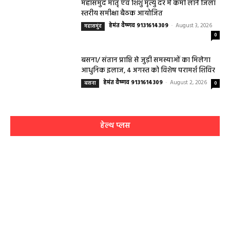
महासमुंद मातृ एवं शिशु मृत्यु दर में कमी लाने जिला
स्तरीय समीक्षा बैठक आयोजित
हेमंत वैष्णव 9131614309
-
August 3, 2026
महासमुंद
0
बसना/ संतान प्राप्ति से जुड़ी समस्याओं का मिलेगा
आधुनिक इलाज, 4 अगस्त को विशेष परामर्श शिविर
हेमंत वैष्णव 9131614309
-
August 2, 2026
बसना
0
हेल्थ प्लस