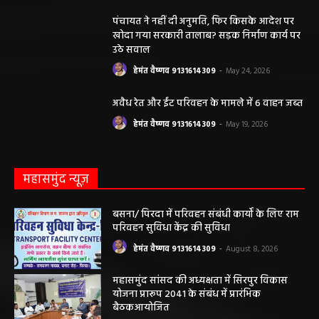
पंचायत ने नहीं दी अनुमति, फिर किसके आदेश पर
खोदा गया सरकारी तालाब? सड़क निर्माण कार्य पर
उठे सवाल
हेमंत वैष्णव 9131614309
-
May 24, 2026
अवैध रेत और ईंट परिवहन के मामले में 6 वाहन जब्त
हेमंत वैष्णव 9131614309
-
May 19, 2026
महासमुंद न्यूज़
बसना/ पिरदा में परिवहन संबंधी कार्यों के लिए राम
परिवहन सुविधा केंद्र की सुविधा
हेमंत वैष्णव 9131614309
-
August 8, 2026
महासमुंद सांसद की अध्यक्षता में सिरपुर विकास
योजना प्रारूप 2041 के संबंध में प्रारंभिक
बैठकआयोजित