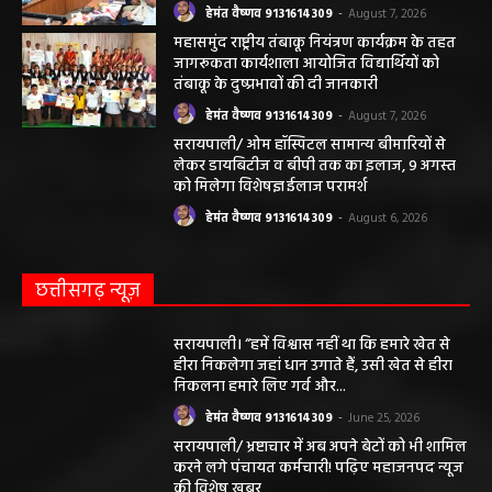
हेमंत वैष्णव 9131614309
-
August 7, 2026
महासमुंद राष्ट्रीय तंबाकू नियंत्रण कार्यक्रम के तहत
जागरूकता कार्यशाला आयोजित विद्यार्थियों को
तंबाकू के दुष्प्रभावों की दी जानकारी
हेमंत वैष्णव 9131614309
-
August 7, 2026
सरायपाली/ ओम हॉस्पिटल सामान्य बीमारियों से
लेकर डायबिटीज व बीपी तक का इलाज, 9 अगस्त
को मिलेगा विशेषज्ञ ईलाज परामर्श
हेमंत वैष्णव 9131614309
-
August 6, 2026
छत्तीसगढ़ न्यूज़
सरायपाली। “हमें विश्वास नहीं था कि हमारे खेत से
हीरा निकलेगा जहां धान उगाते हैं, उसी खेत से हीरा
निकलना हमारे लिए गर्व और...
हेमंत वैष्णव 9131614309
-
June 25, 2026
सरायपाली/ भ्रष्टाचार में अब अपने बेटों को भी शामिल
करने लगे पंचायत कर्मचारी! पढ़िए महाजनपद न्यूज
की विशेष खबर