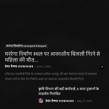
सारंगढ़ बिलाईगढ़ sarangarh bilaigarh
मनरेगा निर्माण स्थल पर आकाशीय बिजली गिरने से
महिला की मौत…
हेमंत वैष्णव 9131614309
-
June 3, 2026
0
मनेंद्रगढ़। एमसीबी जिले के वनांचल ब्लॉक भरतपुर की ग्राम पंचायत चरखर में मंगलवार
दोपहर मनरेगा चेक डेम निर्माण स्थल पर अचानक आकाशीय बिजली गिरने...
कृषि विभाग की बड़ी कार्रवाई, 6 खाद दुकानों के
लाइसेंस निलंबित
हेमंत वैष्णव 9131614309
-
May 27, 2026