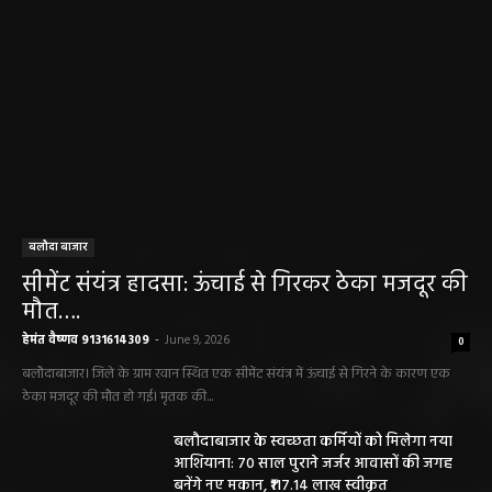
बलौदा बाजार
सीमेंट संयंत्र हादसा: ऊंचाई से गिरकर ठेका मजदूर की
मौत….
हेमंत वैष्णव 9131614309
-
June 9, 2026
0
बलौदाबाजार। जिले के ग्राम रवान स्थित एक सीमेंट संयंत्र में ऊंचाई से गिरने के कारण एक
ठेका मजदूर की मौत हो गई। मृतक की...
बलौदाबाजार के स्वच्छता कर्मियों को मिलेगा नया
आशियाना: 70 साल पुराने जर्जर आवासों की जगह
बनेंगे नए मकान, ₹117.14 लाख स्वीकृत