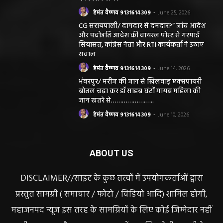
हेमंत वैष्णव 9131614309
-
June 25, 2026
CG सरायपाली/ दागदार से दमदार?” जांच आदेश
और पदोन्नति आदेश की वायरल पोस्ट से गरमाई
सियासत, कांग्रेस नेता और RTI कार्यकर्ता ने उठाए
सवाल
हेमंत वैष्णव 9131614309
-
June 14, 2026
भंवरपुर/ मरीज की जान से खिलवाड़ एक्सपायरी
बोतल चढ़ा कर डॉ साहब घंटों गायब महिला की
जान खतरे से……………….…..
हेमंत वैष्णव 9131614309
-
June 10, 2026
ABOUT US
DISCLAIMER//साइट के कुछ तत्वों में उपयोगकर्ताओं द्वारा
प्रस्तुत सामग्री ( समाचार / फोटो / विडियो आदि) शामिल होगी,
महाजनपद न्यूज इस तरह के सामग्रियों के लिए कोई जिम्मेदार नहीं