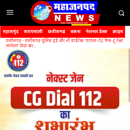
महासमुंद
सरायपाली
छत्तीसगढ़
बसना
नेशनल डेस्क
क्राइम
छत्तीसगढ़
छत्तीसगढ़ पुलिस हुई और भी हाईटेक: 'डायल-112 फेस-टू नेक्स्ट
जनरेशन' सेवा का...