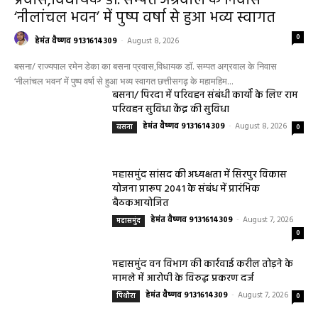
प्रवास,विधायक डॉ. सम्पत अग्रवाल के निवास
‘नीलांचल भवन’ में पुष्प वर्षा से हुआ भव्य स्वागत
0
हेमंत वैष्णव 9131614309
-
August 8, 2026
बसना/ राज्यपाल रमेन डेका का बसना प्रवास,विधायक डॉ. सम्पत अग्रवाल के निवास
‘नीलांचल भवन’ में पुष्प वर्षा से हुआ भव्य स्वागत छत्तीसगढ़ के महामहिम...
बसना/ पिरदा में परिवहन संबंधी कार्यों के लिए राम
परिवहन सुविधा केंद्र की सुविधा
हेमंत वैष्णव 9131614309
-
August 8, 2026
बसना
0
महासमुंद सांसद की अध्यक्षता में सिरपुर विकास
योजना प्रारूप 2041 के संबंध में प्रारंभिक
बैठकआयोजित
हेमंत वैष्णव 9131614309
-
August 7, 2026
महासमुंद
0
महासमुंद वन विभाग की कार्रवाई करील तोड़ने के
मामले में आरोपी के विरुद्ध प्रकरण दर्ज
हेमंत वैष्णव 9131614309
-
August 7, 2026
पिथौरा
0