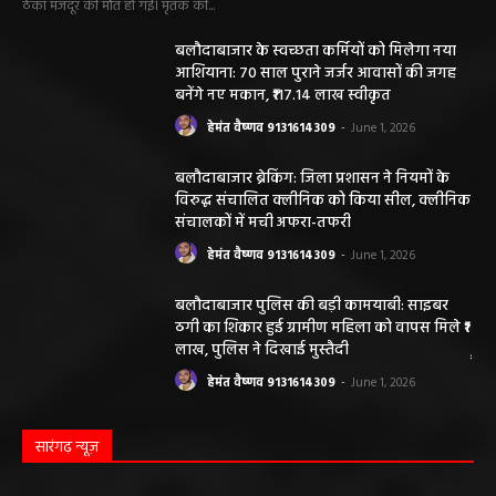
ठेका मजदूर की मौत हो गई। मृतक की...
बलौदाबाजार के स्वच्छता कर्मियों को मिलेगा नया
आशियाना: 70 साल पुराने जर्जर आवासों की जगह
बनेंगे नए मकान, ₹117.14 लाख स्वीकृत
हेमंत वैष्णव 9131614309
-
June 1, 2026
बलौदाबाजार ब्रेकिंग: जिला प्रशासन ने नियमों के
विरुद्ध संचालित क्लीनिक को किया सील, क्लीनिक
संचालकों में मची अफरा-तफरी
हेमंत वैष्णव 9131614309
-
June 1, 2026
बलौदाबाजार पुलिस की बड़ी कामयाबी: साइबर
ठगी का शिकार हुई ग्रामीण महिला को वापस मिले ₹1
लाख, पुलिस ने दिखाई मुस्तैदी
हेमंत वैष्णव 9131614309
-
June 1, 2026
सारंगढ़ न्यूज़