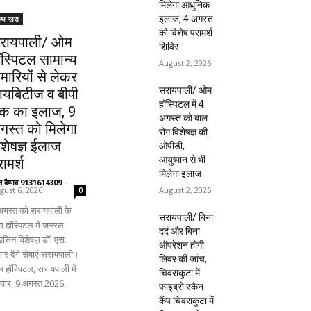
मिलेगा आधुनिक
इलाज, 4 अगस्त
ल्थ प्लस
को विशेष परामर्श
रायपाली/ ओम
शिविर
ॉस्पिटल सामान्य
August 2, 2026
ीमारियों से लेकर
सरायपाली/ ओम
ायबिटीज व बीपी
हॉस्पिटल में 4
क का इलाज, 9
अगस्त को बाल
गस्त को मिलेगा
रोग विशेषज्ञ की
िशेषज्ञ ईलाज
ओपीडी,
आयुष्मान से भी
ामर्श
मिलेगा इलाज
ंत वैष्णव 9131614309
-
August 2, 2026
gust 6, 2026
0
अगस्त को सरायपाली के
सरायपाली/ बिना
 हॉस्पिटल में जनरल
दर्द और बिना
िसिन विशेषज्ञ डॉ. एस.
ऑपरेशन होगी
ार देंगे सेवाएं सरायपाली।
लिवर की जांच,
 हॉस्पिटल, सरायपाली में
चिवराकुटा में
िवार, 9 अगस्त 2026...
फाइब्रो स्कैन
कैंप चिवराकुटा में