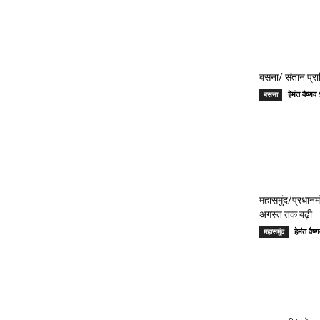
बसना/ संतान प्रा
हेमंत वैष्
बसना
महासमुंद/प्रधान
अगस्त तक बढ़ी
हेमंत वै
महासमुंद