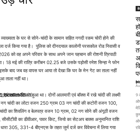
हे
स
ह
ब
्याख्याता के घर से सोने-चांदी के सामान सहित नगदी रकम चोरी होने की
ड
ध मामला दर्ज किया गया है। पुलिस को दीनदयाल कालोनी परसकोल रोड निवासी व
त
कि 01मई 2026 को वह अपने परिवार के साथ अपने जान पहचान की रोशनी त्रिपाठी
अ
ा था। 18 मई की रात्रि करीबन 02.25 बजे उसके पड़ोसी रमेश सिन्हा ने फोन
व
ं। इसके बाद जब वह वापस घर आया तो देखा कि घर के मेन गेट का ताला नहीं
पर
हुआ ताला नहीं था।
हेम
Au
टा एवं सामान बिखरा हुआ था। दोनों आलमारी एवं बॉक्स में रखे चांदी की लक्ष्मी
9 
ओम
म, एक नग चांदी का लोटा वजन 250 ग्राम 03 नग चांदी की कटोरी वजन 100,
मेड
ल, चांदी का शिवलिंग व बेलपत्र वजन 10 ग्राम, 02 नग सोने की अंगूठी वजन
कुम
 सीसीटीवी का डीवीआर, पावर किट, जियो का सेटअप बाक्स अनुमानित राशि
ओम
धारा 305, 331-4 बीएनएस के तहत जुर्म दर्ज कर विवेचना में लिया गया
रव