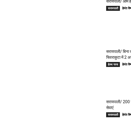
सरायपाली/ ओम हॉस
हेमंत 
सरायपाली
सरायपाली/ बिना दर
चिवराकुटा में 2 अ
हेमंत 
हेल्थ प्लस
सरायपाली/ 200 गां
सेवाएं
हेमंत 
सरायपाली