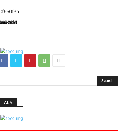
Search
ADV.