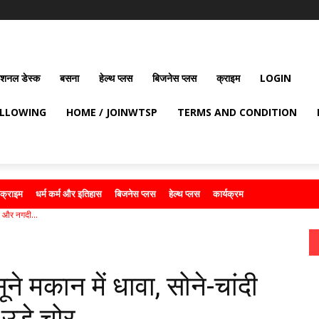
ेशनल डेस्क
बसना
हेल्थ प्लस
बिजनेस प्लस
क्राइम
LOGIN
OLLOWING
HOME / JOINWTSP
TERMS AND CONDITION
क्राइम
धर्म कर्म और इतिहास
बिजनेस प्लस
हेल्थ प्लस
कार्यक्रम
ात और नगदी...
सूने मकान में धावा, सोने-चांदी
उड़े चोर