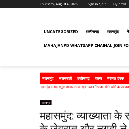
Thursday, August 6, 2026
Sign in / Join
Buy now!
UNCATEGORIZED
छत्तीसगढ़
महासमुंद
न
MAHAJANPD WHATSAPP CHAINAL JOIN F
महासमुंद
सरायपाली
छत्तीसगढ़
बसना
नेशनल डेस्क
महासमुंद
महासमुंद: व्याख्याता के सूने मकान में धावा, सोने-चांदी के जेवर
महासमुंद
महासमुंद: व्याख्याता के 
के जेवरात और नगदी ले 