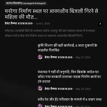
मनरेगा निर्माण स्थल पर आकाशीय बिजली गिरने से
महिला की मौत…
हेमंत वैष्णव 9131614309
-
June 3, 2026
0
मनेंद्रगढ़। एमसीबी जिले के वनांचल ब्लॉक भरतपुर की ग्राम पंचायत चरखर में मंगलवार
दोपहर मनरेगा चेक डेम निर्माण स्थल पर अचानक आकाशीय बिजली गिरने...
कृषि विभाग की बड़ी कार्रवाई, 6 खाद दुकानों के
लाइसेंस निलंबित
हेमंत वैष्णव 9131614309
-
May 27, 2026
पंचायत ने नहीं दी अनुमति, फिर किसके आदेश पर
खोदा गया सरकारी तालाब? सड़क निर्माण कार्य पर
उठे सवाल
हेमंत वैष्णव 9131614309
-
May 24, 2026
अवैध रेत और ईंट परिवहन के मामले में 6 वाहन जब्त
हेमंत वैष्णव 9131614309
-
May 19, 2026