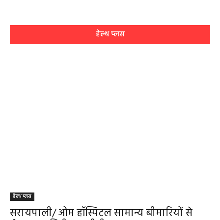
हेल्थ प्लस
हेल्थ प्लस
सरायपाली/ ओम हॉस्पिटल सामान्य बीमारियों से
लेकर डायबिटीज व बीपी तक का इलाज, 9 अगस्त