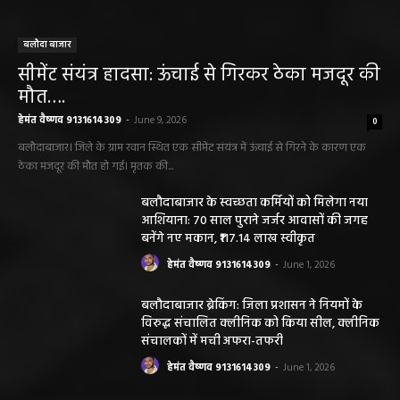
बलौदा बाजार
सीमेंट संयंत्र हादसा: ऊंचाई से गिरकर ठेका मजदूर की
मौत….
हेमंत वैष्णव 9131614309
-
June 9, 2026
0
बलौदाबाजार। जिले के ग्राम रवान स्थित एक सीमेंट संयंत्र में ऊंचाई से गिरने के कारण एक
ठेका मजदूर की मौत हो गई। मृतक की...
बलौदाबाजार के स्वच्छता कर्मियों को मिलेगा नया
आशियाना: 70 साल पुराने जर्जर आवासों की जगह
बनेंगे नए मकान, ₹117.14 लाख स्वीकृत
हेमंत वैष्णव 9131614309
-
June 1, 2026
बलौदाबाजार ब्रेकिंग: जिला प्रशासन ने नियमों के
विरुद्ध संचालित क्लीनिक को किया सील, क्लीनिक
संचालकों में मची अफरा-तफरी
हेमंत वैष्णव 9131614309
-
June 1, 2026
बलौदाबाजार पुलिस की बड़ी कामयाबी: साइबर
ठगी का शिकार हुई ग्रामीण महिला को वापस मिले ₹1