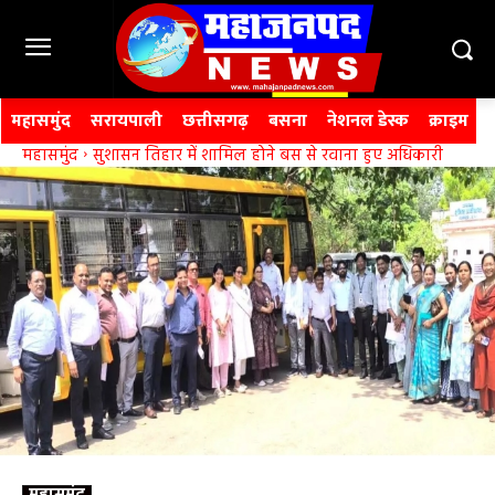
महासमुंद
सरायपाली
छत्तीसगढ़
बसना
नेशनल डेस्क
क्राइम
महासमुंद
सुशासन तिहार में शामिल होने बस से रवाना हुए अधिकारी