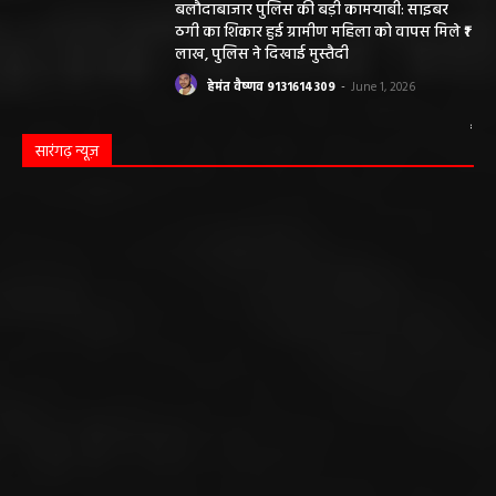
लाख, पुलिस ने दिखाई मुस्तैदी
हेमंत वैष्णव 9131614309
-
June 1, 2026
सारंगढ़ न्यूज़
सारंगढ़ बिलाईगढ़ sarangarh bilaigarh