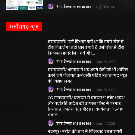
छत्तीसगढ़ न्यूज़
सरायपाली। “हमें विश्वास नहीं था कि हमारे खेत से
हीरा निकलेगा जहां धान उगाते हैं, उसी खेत से हीरा
निकलना हमारे लिए गर्व और...
हेमंत वैष्णव 9131614309
-
June 25, 2026
सरायपाली/ भ्रष्टाचार में अब अपने बेटों को भी शामिल
करने लगे पंचायत कर्मचारी! पढ़िए महाजनपद न्यूज
की विशेष खबर
हेमंत वैष्णव 9131614309
-
June 25, 2026
CG सरायपाली/ दागदार से दमदार?” जांच आदेश
और पदोन्नति आदेश की वायरल पोस्ट से गरमाई
सियासत, कांग्रेस नेता और RTI कार्यकर्ता ने उठाए
सवाल
हेमंत वैष्णव 9131614309
-
June 14, 2026
भंवरपुर/ मरीज की जान से खिलवाड़ एक्सपायरी
बोतल चढ़ा कर डॉ साहब घंटों गायब महिला की
जान खतरे से……………….…..