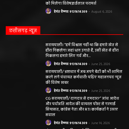
को मिलेगा विशेषज्ञ ईलाज परामर्श
हेमंत वैष्णव 9131614309
-
August 6, 2026
छत्तीसगढ़ न्यूज़
सरायपाली। “हमें विश्वास नहीं था कि हमारे खेत से
हीरा निकलेगा जहां धान उगाते हैं, उसी खेत से हीरा
निकलना हमारे लिए गर्व और...
हेमंत वैष्णव 9131614309
-
June 25, 2026
सरायपाली/ भ्रष्टाचार में अब अपने बेटों को भी शामिल
करने लगे पंचायत कर्मचारी! पढ़िए महाजनपद न्यूज
की विशेष खबर
हेमंत वैष्णव 9131614309
-
June 25, 2026
CG सरायपाली/ दागदार से दमदार?” जांच आदेश
और पदोन्नति आदेश की वायरल पोस्ट से गरमाई
सियासत, कांग्रेस नेता और RTI कार्यकर्ता ने उठाए
सवाल
हेमंत वैष्णव 9131614309
-
June 14, 2026