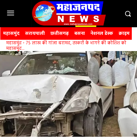
महासमुंद
सरायपाली
छत्तीसगढ़
बसना
नेशनल डेस्क
क्राइम
महासमुंद
75 लाख की गांजा बरामद, तस्करों के भागने की कोशिश को
महासमुंद...