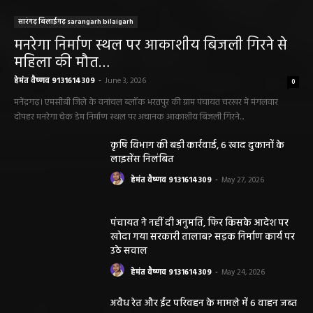
सारंगढ़ बिलाईगढ़ sarangarh bilaigarh
मनरेगा निर्माण स्थल पर आकाशीय बिजली गिरने से
महिला की मौत…
हेमंत वैष्णव 9131614309
-
June 3, 2026
0
मनेंद्रगढ़। एमसीबी जिले के वनांचल ब्लॉक भरतपुर की ग्राम पंचायत चरखर में मंगलवार
दोपहर मनरेगा चेक डेम निर्माण स्थल पर अचानक आकाशीय बिजली गिरने...
कृषि विभाग की बड़ी कार्रवाई, 6 खाद दुकानों के
लाइसेंस निलंबित
हेमंत वैष्णव 9131614309
-
May 27, 2026
पंचायत ने नहीं दी अनुमति, फिर किसके आदेश पर
खोदा गया सरकारी तालाब? सड़क निर्माण कार्य पर
उठे सवाल
हेमंत वैष्णव 9131614309
-
May 24, 2026
अवैध रेत और ईंट परिवहन के मामले में 6 वाहन जब्त