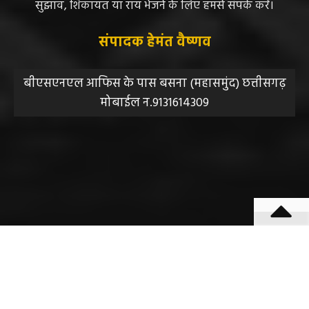
सुझाव, शिकायत या राय भेजने के लिए हमसे संपर्क करें।
संपादक हेमंत वैष्णव
बीएसएनएल आफिस के पास बसना (महासमुंद) छत्तीसगढ़
मोबाईल न.9131614309