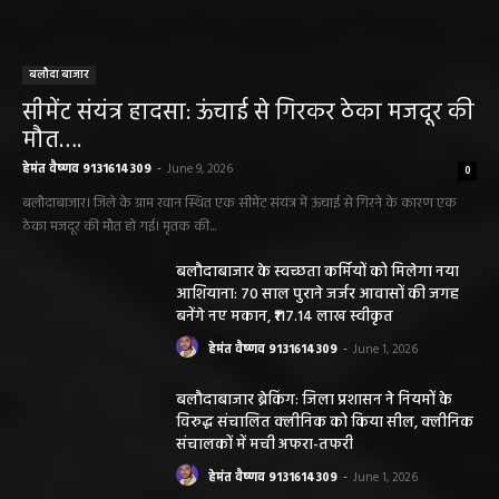
बलौदा बाजार
सीमेंट संयंत्र हादसा: ऊंचाई से गिरकर ठेका मजदूर की
मौत….
हेमंत वैष्णव 9131614309
-
June 9, 2026
0
बलौदाबाजार। जिले के ग्राम रवान स्थित एक सीमेंट संयंत्र में ऊंचाई से गिरने के कारण एक
ठेका मजदूर की मौत हो गई। मृतक की...
बलौदाबाजार के स्वच्छता कर्मियों को मिलेगा नया
आशियाना: 70 साल पुराने जर्जर आवासों की जगह
बनेंगे नए मकान, ₹117.14 लाख स्वीकृत
हेमंत वैष्णव 9131614309
-
June 1, 2026
बलौदाबाजार ब्रेकिंग: जिला प्रशासन ने नियमों के
विरुद्ध संचालित क्लीनिक को किया सील, क्लीनिक
संचालकों में मची अफरा-तफरी
हेमंत वैष्णव 9131614309
-
June 1, 2026