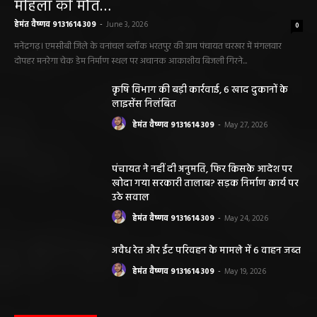
महिला की मौत…
हेमंत वैष्णव 9131614309
-
June 3, 2026
0
मनेंद्रगढ़। एमसीबी जिले के वनांचल ब्लॉक भरतपुर की ग्राम पंचायत चरखर में मंगलवार
दोपहर मनरेगा चेक डेम निर्माण स्थल पर अचानक आकाशीय बिजली गिरने...
कृषि विभाग की बड़ी कार्रवाई, 6 खाद दुकानों के
लाइसेंस निलंबित
हेमंत वैष्णव 9131614309
-
May 27, 2026
पंचायत ने नहीं दी अनुमति, फिर किसके आदेश पर
खोदा गया सरकारी तालाब? सड़क निर्माण कार्य पर
उठे सवाल
हेमंत वैष्णव 9131614309
-
May 24, 2026
अवैध रेत और ईंट परिवहन के मामले में 6 वाहन जब्त
हेमंत वैष्णव 9131614309
-
May 19, 2026