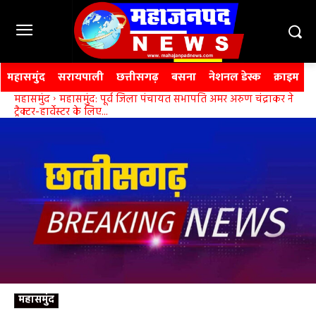
महासमुंद
सरायपाली
छत्तीसगढ़
बसना
नेशनल डेस्क
क्राइम
महासमुंद
महासमुंद: पूर्व जिला पंचायत सभापति अमर अरुण चंद्राकर ने
ट्रैक्टर-हार्वेस्टर के लिए...
महासमुंद