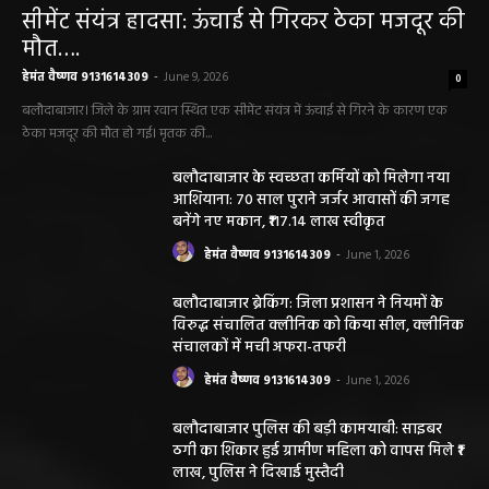
सीमेंट संयंत्र हादसा: ऊंचाई से गिरकर ठेका मजदूर की
मौत….
हेमंत वैष्णव 9131614309
-
June 9, 2026
0
बलौदाबाजार। जिले के ग्राम रवान स्थित एक सीमेंट संयंत्र में ऊंचाई से गिरने के कारण एक
ठेका मजदूर की मौत हो गई। मृतक की...
बलौदाबाजार के स्वच्छता कर्मियों को मिलेगा नया
आशियाना: 70 साल पुराने जर्जर आवासों की जगह
बनेंगे नए मकान, ₹117.14 लाख स्वीकृत
हेमंत वैष्णव 9131614309
-
June 1, 2026
बलौदाबाजार ब्रेकिंग: जिला प्रशासन ने नियमों के
विरुद्ध संचालित क्लीनिक को किया सील, क्लीनिक
संचालकों में मची अफरा-तफरी
हेमंत वैष्णव 9131614309
-
June 1, 2026
बलौदाबाजार पुलिस की बड़ी कामयाबी: साइबर
ठगी का शिकार हुई ग्रामीण महिला को वापस मिले ₹1
लाख, पुलिस ने दिखाई मुस्तैदी