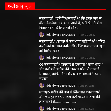
छत्तीसगढ़ न्यूज़
सरायपाली। “हमें विश्वास नहीं था कि हमारे खेत से
हीरा निकलेगा जहां धान उगाते हैं, उसी खेत से हीरा
निकलना हमारे लिए गर्व और...
हेमंत वैष्णव 9131614309
-
June 25, 2026
सरायपाली/ भ्रष्टाचार में अब अपने बेटों को भी शामिल
करने लगे पंचायत कर्मचारी! पढ़िए महाजनपद न्यूज
की विशेष खबर
हेमंत वैष्णव 9131614309
-
June 25, 2026
CG सरायपाली/ दागदार से दमदार?” जांच आदेश
और पदोन्नति आदेश की वायरल पोस्ट से गरमाई
सियासत, कांग्रेस नेता और RTI कार्यकर्ता ने उठाए
सवाल
हेमंत वैष्णव 9131614309
-
June 14, 2026
भंवरपुर/ मरीज की जान से खिलवाड़ एक्सपायरी
बोतल चढ़ा कर डॉ साहब घंटों गायब महिला की
जान खतरे से……………….…..
हेमंत वैष्णव 9131614309
-
June 10, 2026