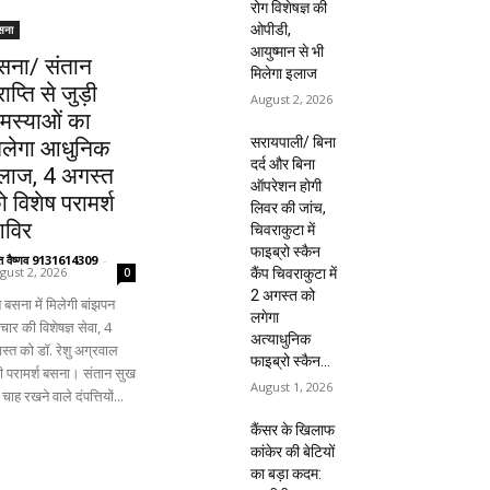
रोग विशेषज्ञ की
ओपीडी,
सना
आयुष्मान से भी
सना/ संतान
मिलेगा इलाज
राप्ति से जुड़ी
August 2, 2026
मस्याओं का
सरायपाली/ बिना
िलेगा आधुनिक
दर्द और बिना
लाज, 4 अगस्त
ऑपरेशन होगी
ो विशेष परामर्श
लिवर की जांच,
िविर
चिवराकुटा में
फाइब्रो स्कैन
ंत वैष्णव 9131614309
-
gust 2, 2026
कैंप चिवराकुटा में
0
2 अगस्त को
 बसना में मिलेगी बांझपन
लगेगा
ार की विशेषज्ञ सेवा, 4
अत्याधुनिक
स्त को डॉ. रेशु अग्रवाल
फाइब्रो स्कैन...
ंगी परामर्श बसना। संतान सुख
August 1, 2026
चाह रखने वाले दंपत्तियों...
कैंसर के खिलाफ
कांकेर की बेटियों
का बड़ा कदम: