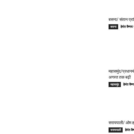
बसना/ संतान प्रा
हेमंत वैष्
बसना
महासमुंद/प्रधान
अगस्त तक बढ़ी
हेमंत वै
महासमुंद
सरायपाली/ ओम हॉस
हेमंत 
सरायपाली