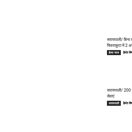
सरायपाली/ बिना दर
चिवराकुटा में 2 अ
हेमंत 
हेल्थ प्लस
सरायपाली/ 200 गां
सेवाएं
हेमंत 
सरायपाली