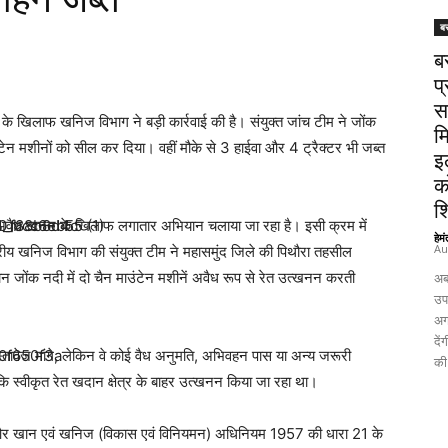
ब
ब
प्
स
े खिलाफ खनिज विभाग ने बड़ी कार्रवाई की है। संयुक्त जांच टीम ने जोंक
म
टेन मशीनों को सील कर दिया। वहीं मौके से 3 हाईवा और 4 ट्रैक्टर भी जब्त
इ
क
श
 अवैध खनन के खिलाफ लगातार अभियान चलाया जा रहा है। इसी क्रम में
हेम
Au
य खनिज विभाग की संयुक्त टीम ने महासमुंद जिले की पिथौरा तहसील
रान जोंक नदी में दो चैन माउंटेन मशीनें अवैध रूप से रेत उत्खनन करती
अब
उपच
अग
दे
्तावेज मांगे, लेकिन वे कोई वैध अनुमति, अभिवहन पास या अन्य जरूरी
की 
ि स्वीकृत रेत खदान क्षेत्र के बाहर उत्खनन किया जा रहा था।
ा और खान एवं खनिज (विकास एवं विनियमन) अधिनियम 1957 की धारा 21 के