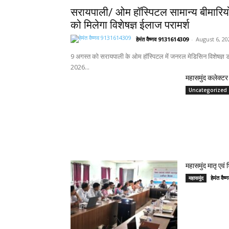
सरायपाली/ ओम हॉस्पिटल सामान्य बीमारिय
को मिलेगा विशेषज्ञ ईलाज परामर्श
हेमंत वैष्णव 9131614309
-
August 6, 20
9 अगस्त को सरायपाली के ओम हॉस्पिटल में जनरल मेडिसिन विशेषज्ञ डॉ
2026...
महासमुंद कलेक्टर 
Uncategorized
महासमुंद मातृ एवं
हेमंत वै
महासमुंद