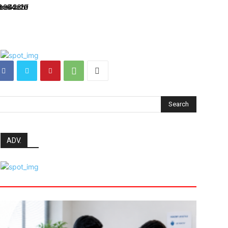
Search
ADV.