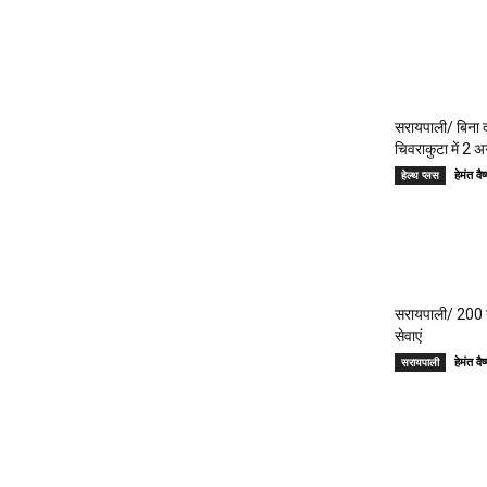
सरायपाली/ बिना दर
चिवराकुटा में 2 अ
हेमंत 
हेल्थ प्लस
सरायपाली/ 200 गां
सेवाएं
हेमंत 
सरायपाली