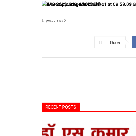
post views
5
Share
RECENT POSTS