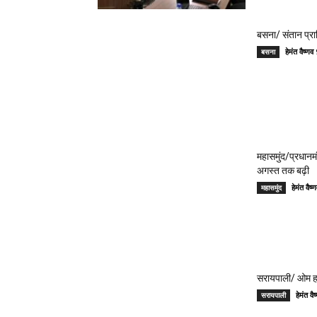
बसना/ संतान प्रा
हेमंत वैष्
बसना
महासमुंद/प्रधान
अगस्त तक बढ़ी
हेमंत वै
महासमुंद
सरायपाली/ ओम हॉस
हेमंत 
सरायपाली