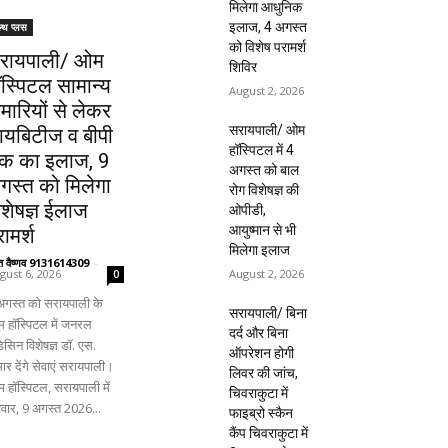
मिलेगा आधुनिक
इलाज, 4 अगस्त
ल्थ प्लस
को विशेष परामर्श
रायपाली/ ओम
शिविर
ॉस्पिटल सामान्य
August 2, 2026
ीमारियों से लेकर
सरायपाली/ ओम
ायबिटीज व बीपी
हॉस्पिटल में 4
क का इलाज, 9
अगस्त को बाल
गस्त को मिलेगा
रोग विशेषज्ञ की
िशेषज्ञ ईलाज
ओपीडी,
आयुष्मान से भी
ामर्श
मिलेगा इलाज
ंत वैष्णव 9131614309
-
August 2, 2026
gust 6, 2026
0
अगस्त को सरायपाली के
सरायपाली/ बिना
 हॉस्पिटल में जनरल
दर्द और बिना
िसिन विशेषज्ञ डॉ. एस.
ऑपरेशन होगी
ार देंगे सेवाएं सरायपाली।
लिवर की जांच,
 हॉस्पिटल, सरायपाली में
चिवराकुटा में
िवार, 9 अगस्त 2026...
फाइब्रो स्कैन
कैंप चिवराकुटा में