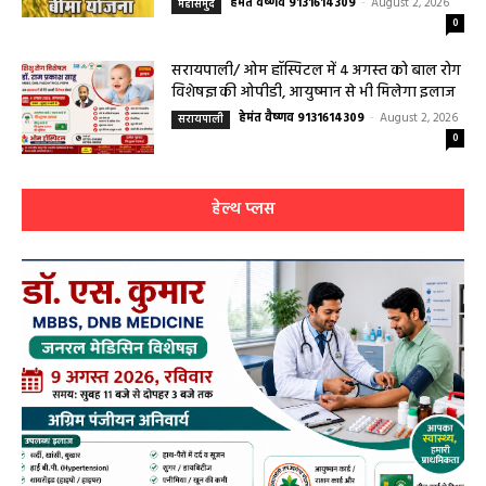
महासमुंद/प्रधानमंत्री फसल बीमा योजना खरीफ
2026 के लिए फसल बीमा की अंतिम तिथि 14
अगस्त तक बढ़ी
हेमंत वैष्णव 9131614309
-
August 2, 2026
महासमुंद
0
सरायपाली/ ओम हॉस्पिटल में 4 अगस्त को बाल रोग
विशेषज्ञ की ओपीडी, आयुष्मान से भी मिलेगा इलाज
हेमंत वैष्णव 9131614309
-
August 2, 2026
सरायपाली
0
हेल्थ प्लस