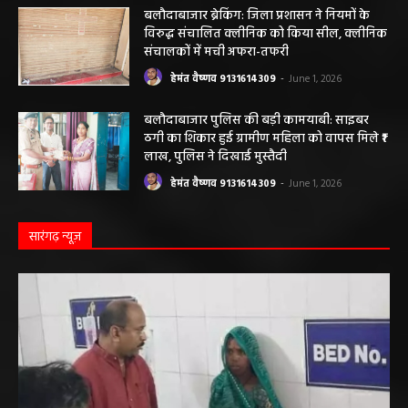
बलौदाबाजार के स्वच्छता कर्मियों को मिलेगा नया
आशियाना: 70 साल पुराने जर्जर आवासों की जगह
बनेंगे नए मकान, ₹117.14 लाख स्वीकृत
हेमंत वैष्णव 9131614309
-
June 1, 2026
बलौदाबाजार ब्रेकिंग: जिला प्रशासन ने नियमों के
विरुद्ध संचालित क्लीनिक को किया सील, क्लीनिक
संचालकों में मची अफरा-तफरी
हेमंत वैष्णव 9131614309
-
June 1, 2026
बलौदाबाजार पुलिस की बड़ी कामयाबी: साइबर
ठगी का शिकार हुई ग्रामीण महिला को वापस मिले ₹1
लाख, पुलिस ने दिखाई मुस्तैदी
हेमंत वैष्णव 9131614309
-
June 1, 2026
सारंगढ़ न्यूज़