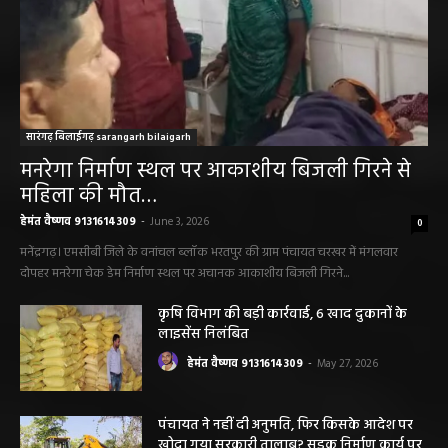
सारंगढ़ बिलाईगढ़ sarangarh bilaigarh
मनरेगा निर्माण स्थल पर आकाशीय बिजली गिरने से
महिला की मौत…
हेमंत वैष्णव 9131614309
-
June 3, 2026
0
मनेंद्रगढ़। एमसीबी जिले के वनांचल ब्लॉक भरतपुर की ग्राम पंचायत चरखर में मंगलवार
दोपहर मनरेगा चेक डेम निर्माण स्थल पर अचानक आकाशीय बिजली गिरने...
कृषि विभाग की बड़ी कार्रवाई, 6 खाद दुकानों के
लाइसेंस निलंबित