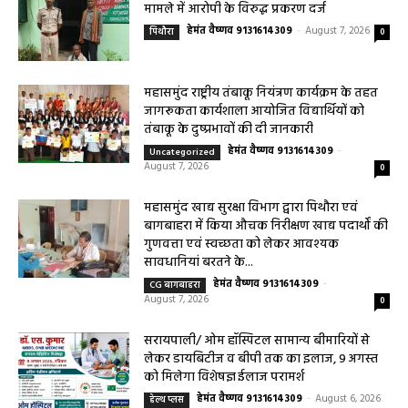
महासमुंद सांसद की अध्यक्षता में सिरपुर विकास योजना प्रारूप 2041 के संबंध में प्रारंभिक
बैठकआयोजित महासमुंद 07 अगस्त 2026/ प्राचीन, ऐतिहासिक और पुरातत्विक नगरी
सिरपुर...
महासमुंद वन विभाग की कार्रवाई करील तोड़ने के
मामले में आरोपी के विरुद्ध प्रकरण दर्ज
हेमंत वैष्णव 9131614309
-
August 7, 2026
पिथौरा
0
महासमुंद राष्ट्रीय तंबाकू नियंत्रण कार्यक्रम के तहत
जागरूकता कार्यशाला आयोजित विद्यार्थियों को
तंबाकू के दुष्प्रभावों की दी जानकारी
हेमंत वैष्णव 9131614309
-
Uncategorized
August 7, 2026
0
महासमुंद खाद्य सुरक्षा विभाग द्वारा पिथौरा एवं
बागबाहरा में किया औचक निरीक्षण खाद्य पदार्थों की
गुणवत्ता एवं स्वच्छता को लेकर आवश्यक
सावधानियां बरतने के...
हेमंत वैष्णव 9131614309
-
CG बागबाहरा
August 7, 2026
0