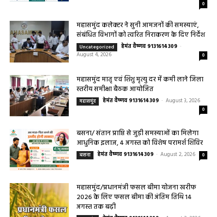
सरायपाली/ ओम हॉस्पिटल सामान्य बीमारियों से
लेकर डायबिटीज व बीपी तक का इलाज, 9 अगस्त
को मिलेगा विशेषज्ञ ईलाज परामर्श
हेमंत वैष्णव 9131614309
-
August 6, 2026
हेल्थ प्लस
0
महासमुंद कलेक्टर ने सुनी आमजनों की समस्याएं,
संबंधित विभागों को त्वरित निराकरण के दिए निर्देश
हेमंत वैष्णव 9131614309
-
Uncategorized
August 4, 2026
0
महासमुंद मातृ एवं शिशु मृत्यु दर में कमी लाने जिला
स्तरीय समीक्षा बैठक आयोजित
हेमंत वैष्णव 9131614309
-
August 3, 2026
महासमुंद
0
बसना/ संतान प्राप्ति से जुड़ी समस्याओं का मिलेगा
आधुनिक इलाज, 4 अगस्त को विशेष परामर्श शिविर
हेमंत वैष्णव 9131614309
-
August 2, 2026
बसना
0