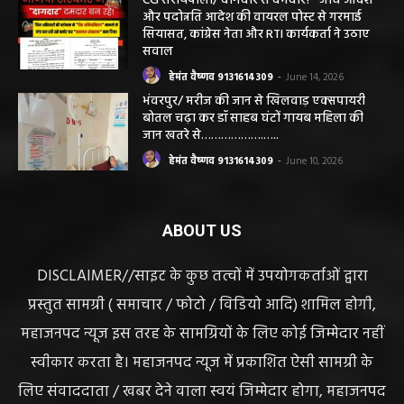
सरायपाली/ भ्रष्टाचार में अब अपने बेटों को भी शामिल
करने लगे पंचायत कर्मचारी! पढ़िए महाजनपद न्यूज
की विशेष खबर
हेमंत वैष्णव 9131614309
-
June 25, 2026
CG सरायपाली/ दागदार से दमदार?” जांच आदेश
और पदोन्नति आदेश की वायरल पोस्ट से गरमाई
सियासत, कांग्रेस नेता और RTI कार्यकर्ता ने उठाए
सवाल
हेमंत वैष्णव 9131614309
-
June 14, 2026
भंवरपुर/ मरीज की जान से खिलवाड़ एक्सपायरी
बोतल चढ़ा कर डॉ साहब घंटों गायब महिला की
जान खतरे से……………….…..
हेमंत वैष्णव 9131614309
-
June 10, 2026
ABOUT US
DISCLAIMER//साइट के कुछ तत्वों में उपयोगकर्ताओं द्वारा
प्रस्तुत सामग्री ( समाचार / फोटो / विडियो आदि) शामिल होगी,