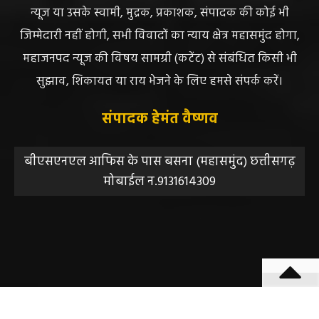
महाजनपद न्यूज इस तरह के सामग्रियों के लिए कोई जिम्मेदार नहीं
स्वीकार करता है। महाजनपद न्यूज में प्रकाशित ऐसी सामग्री के
लिए संवाददाता / खबर देने वाला स्वयं जिम्मेदार होगा, महाजनपद
न्यूज या उसके स्वामी, मुद्रक, प्रकाशक, संपादक की कोई भी
जिम्मेदारी नहीं होगी, सभी विवादों का न्याय क्षेत्र महासमुंद होगा,
महाजनपद न्यूज की विषय सामग्री (कटेंट) से संबंधित किसी भी
सुझाव, शिकायत या राय भेजने के लिए हमसे संपर्क करें।
संपादक हेमंत वैष्णव
बीएसएनएल आफिस के पास बसना (महासमुंद) छत्तीसगढ़
मोबाईल न.9131614309