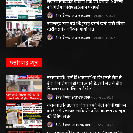
जागरूकता कार्यशाला आयोजित विद्यार्थियों को
तंबाकू के दुष्प्रभावों की दी जानकारी
हेमंत वैष्णव 9131614309
-
August 7, 2026
सरायपाली/ ओम हॉस्पिटल सामान्य बीमारियों से
लेकर डायबिटीज व बीपी तक का इलाज, 9 अगस्त
को मिलेगा विशेषज्ञ ईलाज परामर्श
हेमंत वैष्णव 9131614309
-
August 6, 2026
महासमुंद मातृ एवं शिशु मृत्यु दर में कमी लाने जिला
स्तरीय समीक्षा बैठक आयोजित
हेमंत वैष्णव 9131614309
-
August 3, 2026
छत्तीसगढ़ न्यूज़
सरायपाली। “हमें विश्वास नहीं था कि हमारे खेत से
हीरा निकलेगा जहां धान उगाते हैं, उसी खेत से हीरा
निकलना हमारे लिए गर्व और...
हेमंत वैष्णव 9131614309
-
June 25, 2026