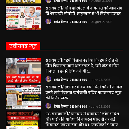
हेमंत वैष्णव 9131614309
-
August 2, 2026
सरायपाली/ ओम हॉस्पिटल में 4 अगस्त को बाल रोग
विशेषज्ञ की ओपीडी, आयुष्मान से भी मिलेगा इलाज
हेमंत वैष्णव 9131614309
-
August 2, 2026
छत्तीसगढ़ न्यूज़
सरायपाली। “हमें विश्वास नहीं था कि हमारे खेत से
हीरा निकलेगा जहां धान उगाते हैं, उसी खेत से हीरा
निकलना हमारे लिए गर्व और...
हेमंत वैष्णव 9131614309
-
June 25, 2026
सरायपाली/ भ्रष्टाचार में अब अपने बेटों को भी शामिल
करने लगे पंचायत कर्मचारी! पढ़िए महाजनपद न्यूज
की विशेष खबर
हेमंत वैष्णव 9131614309
-
June 25, 2026
CG सरायपाली/ दागदार से दमदार?” जांच आदेश
और पदोन्नति आदेश की वायरल पोस्ट से गरमाई
सियासत, कांग्रेस नेता और RTI कार्यकर्ता ने उठाए