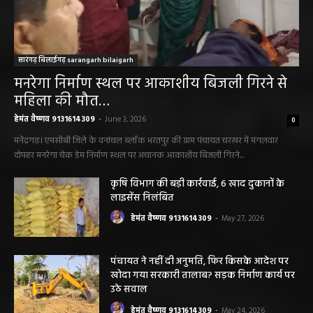
सारंगढ़ बिलाईगढ़ sarangarh bilaigarh
मनरेगा निर्माण स्थल पर आकाशीय बिजली गिरने से
महिला की मौत…
हेमंत वैष्णव 9131614309
-
June 3, 2026
0
मनेंद्रगढ़। एमसीबी जिले के वनांचल ब्लॉक भरतपुर की ग्राम पंचायत चरखर में मंगलवार
दोपहर मनरेगा चेक डेम निर्माण स्थल पर अचानक आकाशीय बिजली गिरने...
कृषि विभाग की बड़ी कार्रवाई, 6 खाद दुकानों के
लाइसेंस निलंबित
हेमंत वैष्णव 9131614309
-
May 27, 2026
पंचायत ने नहीं दी अनुमति, फिर किसके आदेश पर
खोदा गया सरकारी तालाब? सड़क निर्माण कार्य पर
उठे सवाल
हेमंत वैष्णव 9131614309
-
May 24, 2026