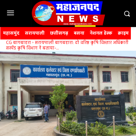
महासमुंद
सरायपाली
छत्तीसगढ़
बसना
नेशनल डेस्क
क्राइम
CG बागबाहरा
सरायपाली बागबहारा: दो वरिष्ठ कृषि विस्तार अधिकारी
सस्पेंड कृषि विभाग ने बताया-...