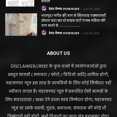
सवाल
हेमंत वैष्णव 9131614309
-
June 14, 2026
भंवरपुर/ मरीज की जान से खिलवाड़ एक्सपायरी
बोतल चढ़ा कर डॉ साहब घंटों गायब महिला की
जान खतरे से……………….…..
हेमंत वैष्णव 9131614309
-
June 10, 2026
ABOUT US
DISCLAIMER//साइट के कुछ तत्वों में उपयोगकर्ताओं द्वारा
प्रस्तुत सामग्री ( समाचार / फोटो / विडियो आदि) शामिल होगी,
महाजनपद न्यूज इस तरह के सामग्रियों के लिए कोई जिम्मेदार नहीं
स्वीकार करता है। महाजनपद न्यूज में प्रकाशित ऐसी सामग्री के
लिए संवाददाता / खबर देने वाला स्वयं जिम्मेदार होगा, महाजनपद
न्यूज या उसके स्वामी, मुद्रक, प्रकाशक, संपादक की कोई भी
जिम्मेदारी नहीं होगी, सभी विवादों का न्याय क्षेत्र महासमुंद होगा,