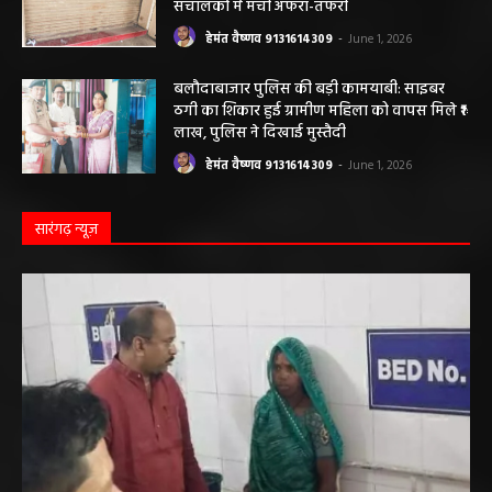
संचालकों में मची अफरा-तफरी
हेमंत वैष्णव 9131614309
-
June 1, 2026
बलौदाबाजार पुलिस की बड़ी कामयाबी: साइबर
ठगी का शिकार हुई ग्रामीण महिला को वापस मिले ₹1
लाख, पुलिस ने दिखाई मुस्तैदी
हेमंत वैष्णव 9131614309
-
June 1, 2026
सारंगढ़ न्यूज़