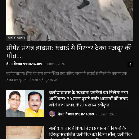
बलौदा बाजार
सीमेंट संयंत्र हादसा: ऊंचाई से गिरकर ठेका मजदूर की
मौत….
हेमंत वैष्णव 9131614309
-
June 9, 2026
0
बलौदाबाजार। जिले के ग्राम रवान स्थित एक सीमेंट संयंत्र में ऊंचाई से गिरने के कारण एक
ठेका मजदूर की मौत हो गई। मृतक की...
बलौदाबाजार के स्वच्छता कर्मियों को मिलेगा नया
आशियाना: 70 साल पुराने जर्जर आवासों की जगह
बनेंगे नए मकान, ₹117.14 लाख स्वीकृत
हेमंत वैष्णव 9131614309
-
June 1, 2026
बलौदाबाजार ब्रेकिंग: जिला प्रशासन ने नियमों के
विरुद्ध संचालित क्लीनिक को किया सील, क्लीनिक