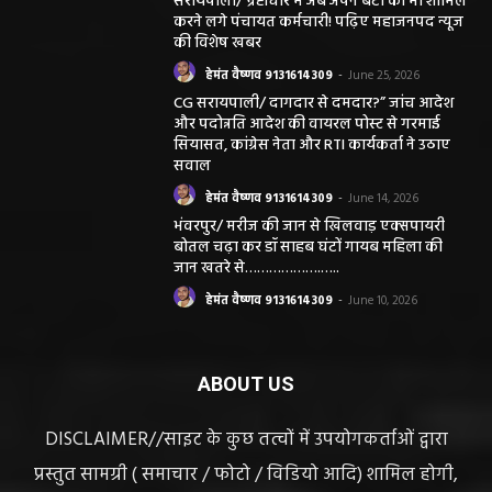
सरायपाली/ भ्रष्टाचार में अब अपने बेटों को भी शामिल
करने लगे पंचायत कर्मचारी! पढ़िए महाजनपद न्यूज
की विशेष खबर
हेमंत वैष्णव 9131614309
-
June 25, 2026
CG सरायपाली/ दागदार से दमदार?” जांच आदेश
और पदोन्नति आदेश की वायरल पोस्ट से गरमाई
सियासत, कांग्रेस नेता और RTI कार्यकर्ता ने उठाए
सवाल
हेमंत वैष्णव 9131614309
-
June 14, 2026
भंवरपुर/ मरीज की जान से खिलवाड़ एक्सपायरी
बोतल चढ़ा कर डॉ साहब घंटों गायब महिला की
जान खतरे से……………….…..
हेमंत वैष्णव 9131614309
-
June 10, 2026
ABOUT US
DISCLAIMER//साइट के कुछ तत्वों में उपयोगकर्ताओं द्वारा
प्रस्तुत सामग्री ( समाचार / फोटो / विडियो आदि) शामिल होगी,