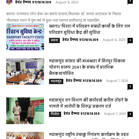
0
हेमंत वैष्णव 9131614309
-
August 8, 2026
बसना/ राज्यपाल रमेन डेका का बसना प्रवास,विधायक डॉ. सम्पत अग्रवाल के निवास
‘नीलांचल भवन’ में पुष्प वर्षा से हुआ भव्य स्वागत छत्तीसगढ़ के महामहिम...
बसना/ पिरदा में परिवहन संबंधी कार्यों के लिए राम
परिवहन सुविधा केंद्र की सुविधा
हेमंत वैष्णव 9131614309
-
August 8, 2026
बसना
0
महासमुंद सांसद की अध्यक्षता में सिरपुर विकास
योजना प्रारूप 2041 के संबंध में प्रारंभिक
बैठकआयोजित
हेमंत वैष्णव 9131614309
-
August 7, 2026
महासमुंद
0
महासमुंद वन विभाग की कार्रवाई करील तोड़ने के
मामले में आरोपी के विरुद्ध प्रकरण दर्ज
हेमंत वैष्णव 9131614309
-
August 7, 2026
पिथौरा
0
महासमुंद राष्ट्रीय तंबाकू नियंत्रण कार्यक्रम के तहत