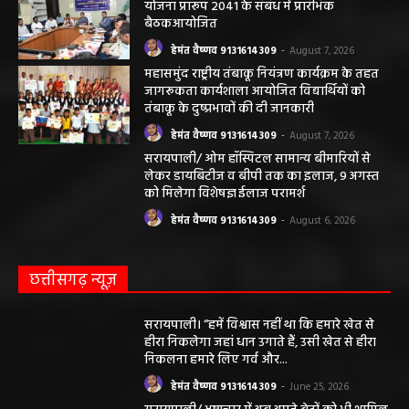
योजना प्रारूप 2041 के संबंध में प्रारंभिक
बैठकआयोजित
हेमंत वैष्णव 9131614309
-
August 7, 2026
महासमुंद राष्ट्रीय तंबाकू नियंत्रण कार्यक्रम के तहत
जागरूकता कार्यशाला आयोजित विद्यार्थियों को
तंबाकू के दुष्प्रभावों की दी जानकारी
हेमंत वैष्णव 9131614309
-
August 7, 2026
सरायपाली/ ओम हॉस्पिटल सामान्य बीमारियों से
लेकर डायबिटीज व बीपी तक का इलाज, 9 अगस्त
को मिलेगा विशेषज्ञ ईलाज परामर्श
हेमंत वैष्णव 9131614309
-
August 6, 2026
छत्तीसगढ़ न्यूज़
सरायपाली। “हमें विश्वास नहीं था कि हमारे खेत से
हीरा निकलेगा जहां धान उगाते हैं, उसी खेत से हीरा
निकलना हमारे लिए गर्व और...
हेमंत वैष्णव 9131614309
-
June 25, 2026