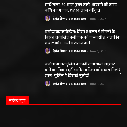
आशियाना: 70 साल पुराने जर्जर आवासों की जगह
बनेंगे नए मकान, ₹117.14 लाख स्वीकृत
हेमंत वैष्णव 9131614309
-
June 1, 2026
बलौदाबाजार ब्रेकिंग: जिला प्रशासन ने नियमों के
विरुद्ध संचालित क्लीनिक को किया सील, क्लीनिक
संचालकों में मची अफरा-तफरी
हेमंत वैष्णव 9131614309
-
June 1, 2026
बलौदाबाजार पुलिस की बड़ी कामयाबी: साइबर
ठगी का शिकार हुई ग्रामीण महिला को वापस मिले ₹1
लाख, पुलिस ने दिखाई मुस्तैदी
हेमंत वैष्णव 9131614309
-
June 1, 2026
सारंगढ़ न्यूज़