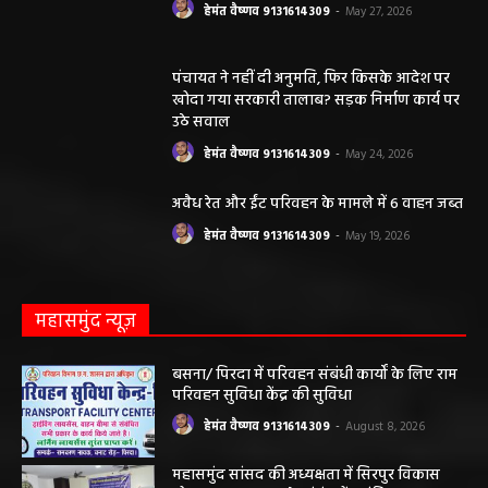
हेमंत वैष्णव 9131614309
-
May 27, 2026
पंचायत ने नहीं दी अनुमति, फिर किसके आदेश पर
खोदा गया सरकारी तालाब? सड़क निर्माण कार्य पर
उठे सवाल
हेमंत वैष्णव 9131614309
-
May 24, 2026
अवैध रेत और ईंट परिवहन के मामले में 6 वाहन जब्त
हेमंत वैष्णव 9131614309
-
May 19, 2026
महासमुंद न्यूज़
बसना/ पिरदा में परिवहन संबंधी कार्यों के लिए राम
परिवहन सुविधा केंद्र की सुविधा
हेमंत वैष्णव 9131614309
-
August 8, 2026
महासमुंद सांसद की अध्यक्षता में सिरपुर विकास