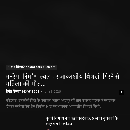
सारंगढ़ बिलाईगढ़ sarangarh bilaigarh
मनरेगा निर्माण स्थल पर आकाशीय बिजली गिरने से
महिला की मौत…
हेमंत वैष्णव 9131614309
-
June 3, 2026
0
मनेंद्रगढ़। एमसीबी जिले के वनांचल ब्लॉक भरतपुर की ग्राम पंचायत चरखर में मंगलवार
दोपहर मनरेगा चेक डेम निर्माण स्थल पर अचानक आकाशीय बिजली गिरने...
कृषि विभाग की बड़ी कार्रवाई, 6 खाद दुकानों के
लाइसेंस निलंबित