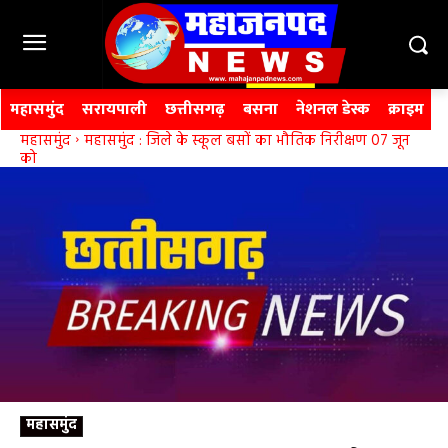
महासमुंद
सरायपाली
छत्तीसगढ़
बसना
नेशनल डेस्क
क्राइम
महासमुंद
महासमुंद : जिले के स्कूल बसों का भौतिक निरीक्षण 07 जून
को
महासमुंद