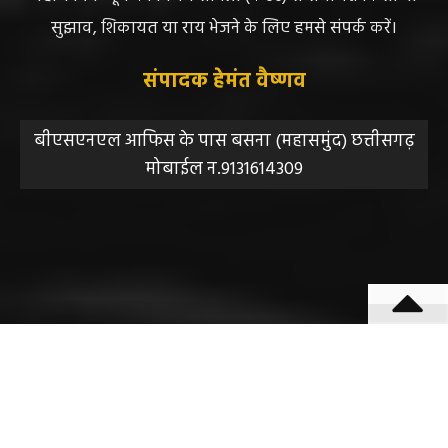
न्यूज या उसके स्वामी, मुद्रक, प्रकाशक, संपादक की कोई भी
जिम्मेदारी नहीं होगी, सभी विवादों का न्याय क्षेत्र महासमुंद होगा,
महाजनपद न्यूज की विषय सामग्री (कटेंट) से संबंधित किसी भी
सुझाव, शिकायत या राय भेजने के लिए हमसे संपर्क करें।
संपादक हेमंत वैष्णव
बीएसएनएल आफिस के पास बसना (महासमुंद) छत्तीसगढ़
मोबाईल न.9131614309