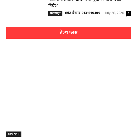
हेमंत वैष्णव 9131614309
-
July 28, 2026
महासमुंद
0
महासमुंद साप्ताहिक बैठक में कलेक्टर का एक्शन
मोड, बारिश और किसानों के मुद्दों पर दिए सख्त
निर्देश
हेमंत वैष्णव 9131614309
-
July 28, 2026
महासमुंद
0
हेल्थ प्लस