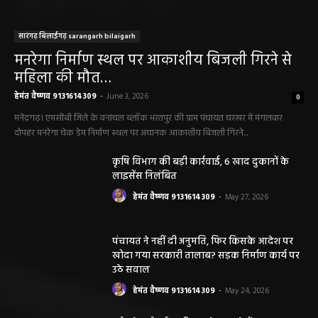
सारंगढ़ बिलाईगढ़ sarangarh bilaigarh
मनरेगा निर्माण स्थल पर आकाशीय बिजली गिरने से
महिला की मौत…
हेमंत वैष्णव 9131614309
-
June 3, 2026
0
मनेंद्रगढ़। एमसीबी जिले के वनांचल ब्लॉक भरतपुर की ग्राम पंचायत चरखर में मंगलवार
दोपहर मनरेगा चेक डेम निर्माण स्थल पर अचानक आकाशीय बिजली गिरने...
कृषि विभाग की बड़ी कार्रवाई, 6 खाद दुकानों के
लाइसेंस निलंबित
हेमंत वैष्णव 9131614309
-
May 27, 2026
पंचायत ने नहीं दी अनुमति, फिर किसके आदेश पर
खोदा गया सरकारी तालाब? सड़क निर्माण कार्य पर