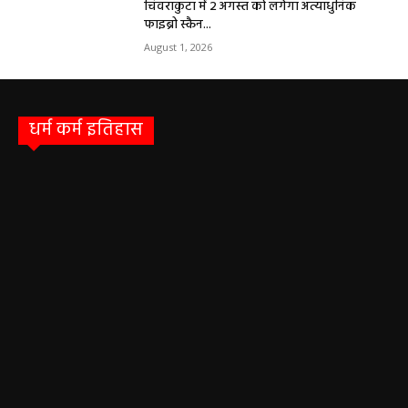
सरायपाली/ बिना दर्द और बिना ऑपरेशन होगी
लिवर की जांच, चिवराकुटा में फाइब्रो स्कैन कैंप
चिवराकुटा में 2 अगस्त को लगेगा अत्याधुनिक
फाइब्रो स्कैन...
August 1, 2026
धर्म कर्म इतिहास