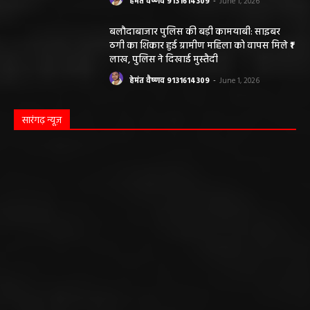
बलौदाबाजार ब्रेकिंग: जिला प्रशासन ने नियमों के
विरुद्ध संचालित क्लीनिक को किया सील, क्लीनिक
संचालकों में मची अफरा-तफरी
हेमंत वैष्णव 9131614309
-
June 1, 2026
बलौदाबाजार पुलिस की बड़ी कामयाबी: साइबर
ठगी का शिकार हुई ग्रामीण महिला को वापस मिले ₹1
लाख, पुलिस ने दिखाई मुस्तैदी
हेमंत वैष्णव 9131614309
-
June 1, 2026
सारंगढ़ न्यूज़