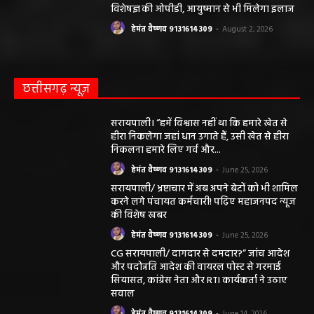
अगस्त तक बढ़ी
हेमंत वैष्णव 9131614309
-
August 2, 2026
सरायपाली/ ओम हॉस्पिटल में 4 अगस्त को बाल रोग
विशेषज्ञ की ओपीडी, आयुष्मान से भी मिलेगा इलाज
हेमंत वैष्णव 9131614309
-
August 2, 2026
छत्तीसगढ़ न्यूज़
सरायपाली। “हमें विश्वास नहीं था कि हमारे खेत से
हीरा निकलेगा जहां धान उगाते हैं, उसी खेत से हीरा
निकलना हमारे लिए गर्व और...
हेमंत वैष्णव 9131614309
-
June 25, 2026
सरायपाली/ भ्रष्टाचार में अब अपने बेटों को भी शामिल
करने लगे पंचायत कर्मचारी! पढ़िए महाजनपद न्यूज
की विशेष खबर
हेमंत वैष्णव 9131614309
-
June 25, 2026
CG सरायपाली/ दागदार से दमदार?” जांच आदेश