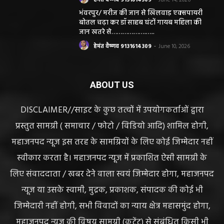
और पदोन्नति आदेश की वायरल पोस्ट से गरमाई
सियासत, कांग्रेस नेता और RTI कार्यकर्ता ने उठाए
सवाल
हेमंत वैष्णव 9131614309
-
June 14, 2026
भंवरपुर/ मरीज की जान से खिलवाड़ एक्सपायरी
बोतल चढ़ा कर डॉ साहब घंटों गायब महिला की
जान खतरे से……………….…..
हेमंत वैष्णव 9131614309
-
June 10, 2026
ABOUT US
DISCLAIMER//साइट के कुछ तत्वों में उपयोगकर्ताओं द्वारा
प्रस्तुत सामग्री ( समाचार / फोटो / विडियो आदि) शामिल होगी,
महाजनपद न्यूज इस तरह के सामग्रियों के लिए कोई जिम्मेदार नहीं
स्वीकार करता है। महाजनपद न्यूज में प्रकाशित ऐसी सामग्री के
लिए संवाददाता / खबर देने वाला स्वयं जिम्मेदार होगा, महाजनपद