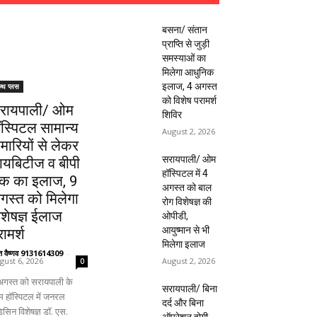
बसना/ संतान
प्राप्ति से जुड़ी
समस्याओं का
मिलेगा आधुनिक
इलाज, 4 अगस्त
ल्थ प्लस
को विशेष परामर्श
रायपाली/ ओम
शिविर
ॉस्पिटल सामान्य
August 2, 2026
ीमारियों से लेकर
सरायपाली/ ओम
ायबिटीज व बीपी
हॉस्पिटल में 4
क का इलाज, 9
अगस्त को बाल
गस्त को मिलेगा
रोग विशेषज्ञ की
िशेषज्ञ ईलाज
ओपीडी,
आयुष्मान से भी
ामर्श
मिलेगा इलाज
ंत वैष्णव 9131614309
-
August 2, 2026
gust 6, 2026
0
अगस्त को सरायपाली के
सरायपाली/ बिना
 हॉस्पिटल में जनरल
दर्द और बिना
िसिन विशेषज्ञ डॉ. एस.
ऑपरेशन होगी