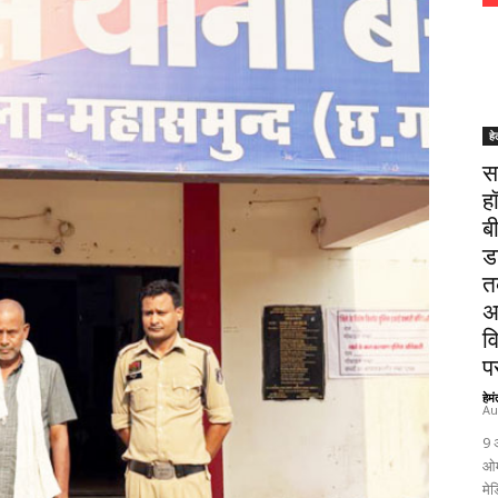
हे
स
ह
ब
ड
त
अ
व
पर
हेम
Au
9 
ओम
मेड