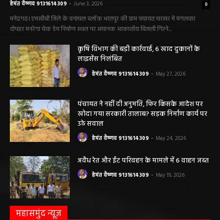
हेमंत वैष्णव 9131614309
-
June 3, 2026
0
मनेंद्रगढ़। एमसीबी जिले के वनांचल ब्लॉक भरतपुर की ग्राम पंचायत चरखर में मंगलवार
दोपहर मनरेगा चेक डेम निर्माण स्थल पर अचानक आकाशीय बिजली गिरने...
कृषि विभाग की बड़ी कार्रवाई, 6 खाद दुकानों के
लाइसेंस निलंबित
हेमंत वैष्णव 9131614309
-
May 27, 2026
पंचायत ने नहीं दी अनुमति, फिर किसके आदेश पर
खोदा गया सरकारी तालाब? सड़क निर्माण कार्य पर
उठे सवाल
हेमंत वैष्णव 9131614309
-
May 24, 2026
अवैध रेत और ईंट परिवहन के मामले में 6 वाहन जब्त
हेमंत वैष्णव 9131614309
-
May 19, 2026
महासमुंद न्यूज़