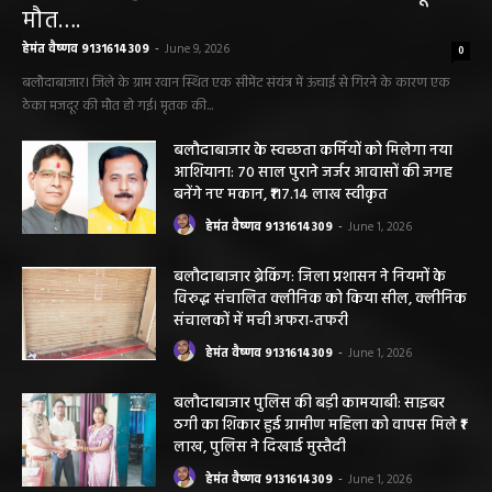
मौत….
हेमंत वैष्णव 9131614309
-
June 9, 2026
0
बलौदाबाजार। जिले के ग्राम रवान स्थित एक सीमेंट संयंत्र में ऊंचाई से गिरने के कारण एक
ठेका मजदूर की मौत हो गई। मृतक की...
बलौदाबाजार के स्वच्छता कर्मियों को मिलेगा नया
आशियाना: 70 साल पुराने जर्जर आवासों की जगह
बनेंगे नए मकान, ₹117.14 लाख स्वीकृत
हेमंत वैष्णव 9131614309
-
June 1, 2026
बलौदाबाजार ब्रेकिंग: जिला प्रशासन ने नियमों के
विरुद्ध संचालित क्लीनिक को किया सील, क्लीनिक
संचालकों में मची अफरा-तफरी
हेमंत वैष्णव 9131614309
-
June 1, 2026
बलौदाबाजार पुलिस की बड़ी कामयाबी: साइबर
ठगी का शिकार हुई ग्रामीण महिला को वापस मिले ₹1
लाख, पुलिस ने दिखाई मुस्तैदी
हेमंत वैष्णव 9131614309
-
June 1, 2026