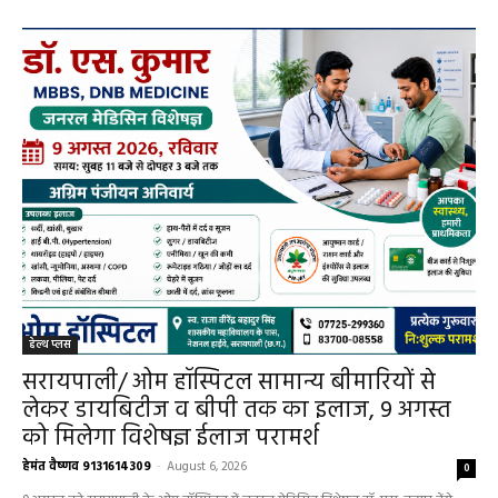
हेल्थ प्लस
सरायपाली/ ओम हॉस्पिटल सामान्य बीमारियों से
लेकर डायबिटीज व बीपी तक का इलाज, 9 अगस्त
को मिलेगा विशेषज्ञ ईलाज परामर्श
हेमंत वैष्णव 9131614309
-
August 6, 2026
0
9 अगस्त को सरायपाली के ओम हॉस्पिटल में जनरल मेडिसिन विशेषज्ञ डॉ. एस. कुमार देंगे