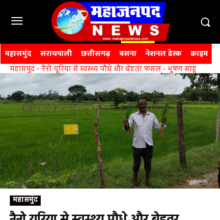
महासमुंद
सरायपाली
छत्तीसगढ़
बसना
नेशनल डेस्क
क्राइम
महासमुंद
नैनो यूरिया से स्वस्थ्य पौधे और बेहतर फसल - भूषण साहू
महासमुंद