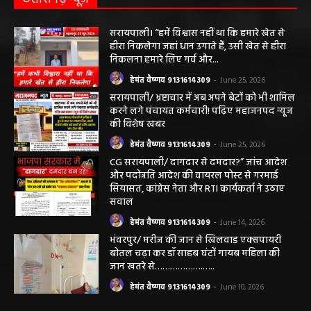
सरायपाली। “हमें विश्वास नहीं था कि हमारे खेत से
हीरा निकलेगा जहां धान उगाते हैं, उसी खेत से हीरा
निकलना हमारे लिए गर्व और...
हेमंत वैष्णव 9131614309
-
June 25, 2026
सरायपाली/ भ्रष्टाचार में अब अपने बेटों को भी शामिल
करने लगे पंचायत कर्मचारी! पढ़िए महाजनपद न्यूज
की विशेष खबर
हेमंत वैष्णव 9131614309
-
June 25, 2026
CG सरायपाली/ दागदार से दमदार?” जांच आदेश
और पदोन्नति आदेश की वायरल पोस्ट से गरमाई
सियासत, कांग्रेस नेता और RTI कार्यकर्ता ने उठाए
सवाल
हेमंत वैष्णव 9131614309
-
June 14, 2026
भंवरपुर/ मरीज की जान से खिलवाड़ एक्सपायरी
बोतल चढ़ा कर डॉ साहब घंटों गायब महिला की
जान खतरे से……………….…..
हेमंत वैष्णव 9131614309
-
June 10, 2026