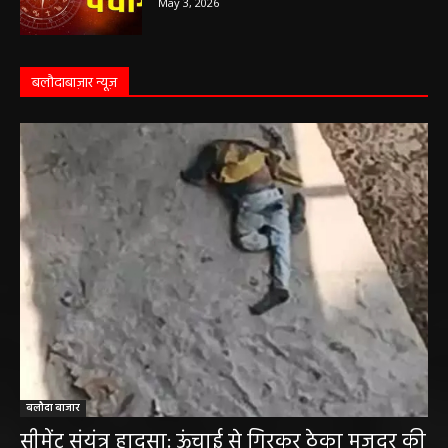
बलौदाबाज़ार न्यूज़
बलौदा बाजार
सीमेंट संयंत्र हादसा: ऊंचाई से गिरकर ठेका मजदूर की