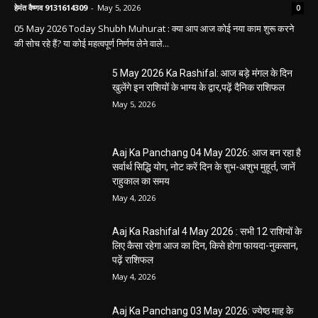
सारंगढ़ बिलाईगढ़ sarangarh bilaigarh
मनरेगा निर्माण स्थल पर आकाशीय बिजली गिरने से
महिला की मौत…
हेमंत वैष्णव 9131614309
-
June 3, 2026
0
मनेंद्रगढ़। एमसीबी जिले के वनांचल ब्लॉक भरतपुर की ग्राम पंचायत चरखर में मंगलवार
दोपहर मनरेगा चेक डेम निर्माण स्थल पर अचानक आकाशीय बिजली गिरने...
कृषि विभाग की बड़ी कार्रवाई, 6 खाद दुकानों के
लाइसेंस निलंबित
हेमंत वैष्णव 9131614309
-
May 27, 2026
पंचायत ने नहीं दी अनुमति, फिर किसके आदेश पर
खोदा गया सरकारी तालाब? सड़क निर्माण कार्य पर
उठे सवाल
हेमंत वैष्णव 9131614309
-
May 24, 2026