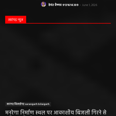
हेमंत वैष्णव 9131614309
-
June 14, 2026
भंवरपुर/ मरीज की जान से खिलवाड़ एक्सपायरी
बोतल चढ़ा कर डॉ साहब घंटों गायब महिला की
जान खतरे से……………….…..
हेमंत वैष्णव 9131614309
-
June 10, 2026
ABOUT US
DISCLAIMER//साइट के कुछ तत्वों में उपयोगकर्ताओं द्वारा
प्रस्तुत सामग्री ( समाचार / फोटो / विडियो आदि) शामिल होगी,
महाजनपद न्यूज इस तरह के सामग्रियों के लिए कोई जिम्मेदार नहीं
स्वीकार करता है। महाजनपद न्यूज में प्रकाशित ऐसी सामग्री के
लिए संवाददाता / खबर देने वाला स्वयं जिम्मेदार होगा, महाजनपद
न्यूज या उसके स्वामी, मुद्रक, प्रकाशक, संपादक की कोई भी
जिम्मेदारी नहीं होगी, सभी विवादों का न्याय क्षेत्र महासमुंद होगा,