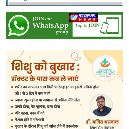
बसना
बसना/ राज्यपाल रमेन डेका का बसना
प्रवास,विधायक डॉ. सम्पत अग्रवाल के निवास
‘नीलांचल भवन’ में पुष्प वर्षा से हुआ भव्य स्वागत
0
हेमंत वैष्णव 9131614309
-
August 8, 2026
बसना/ राज्यपाल रमेन डेका का बसना प्रवास,विधायक डॉ. सम्पत अग्रवाल के निवास
‘नीलांचल भवन’ में पुष्प वर्षा से हुआ भव्य स्वागत छत्तीसगढ़ के महामहिम...
बसना/ पिरदा में परिवहन संबंधी कार्यों के लिए राम
परिवहन सुविधा केंद्र की सुविधा
हेमंत वैष्णव 9131614309
-
August 8, 2026
बसना
0