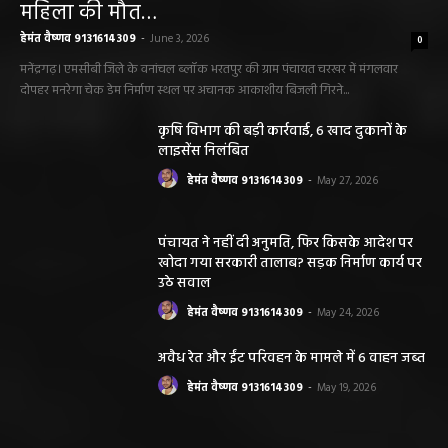
महाजनपद न्यूज की विषय सामग्री (कटेंट) से संबंधित किसी भी
सुझाव, शिकायत या राय भेजने के लिए हमसे संपर्क करें।
संपादक हेमंत वैष्णव
बीएसएनएल आफिस के पास बसना (महासमुंद) छत्तीसगढ़
मोबाईल न.9131614309