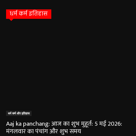
हेमंत वैष्णव 9131614309
-
June 1, 2026
बलौदाबाजार पुलिस की बड़ी कामयाबी: साइबर
ठगी का शिकार हुई ग्रामीण महिला को वापस मिले ₹1
लाख, पुलिस ने दिखाई मुस्तैदी
हेमंत वैष्णव 9131614309
-
June 1, 2026
सारंगढ़ न्यूज़