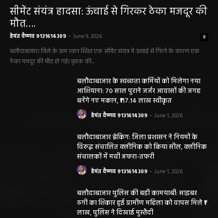
सरायपाली/ ओम हॉस्पिटल सामान्य बीमारियों से
लेकर डायबिटीज व बीपी तक का इलाज, 9 अगस्त
को मिलेगा विशेषज्ञ ईलाज परामर्श
हेमंत वैष्णव 9131614309
-
August 6, 2026
छत्तीसगढ़ न्यूज़
सरायपाली। “हमें विश्वास नहीं था कि हमारे खेत से
हीरा निकलेगा जहां धान उगाते हैं, उसी खेत से हीरा
निकलना हमारे लिए गर्व और...
हेमंत वैष्णव 9131614309
-
June 25, 2026
सरायपाली/ भ्रष्टाचार में अब अपने बेटों को भी शामिल
करने लगे पंचायत कर्मचारी! पढ़िए महाजनपद न्यूज
की विशेष खबर
हेमंत वैष्णव 9131614309
-
June 25, 2026
CG सरायपाली/ दागदार से दमदार?” जांच आदेश
और पदोन्नति आदेश की वायरल पोस्ट से गरमाई
सियासत, कांग्रेस नेता और RTI कार्यकर्ता ने उठाए
सवाल