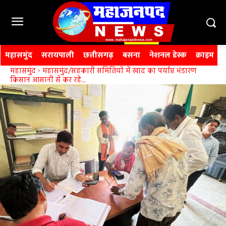
महासमुंद
सरायपाली
छत्तीसगढ़
बसना
नेशनल डेस्क
क्राइम
महासमुंद
महासमुंद/सहकारी समितियों में खाद का पर्याप्त भंडारण
किसान आसानी से कर रहे...