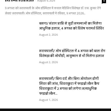
बलौदा बाजार
सीमेंट संयंत्र हादसा: ऊंचाई से गिरकर ठेका मजदूर की
मौत….
हेमंत वैष्णव 9131614309
-
June 9, 2026
0
बलौदाबाजार। जिले के ग्राम रवान स्थित एक सीमेंट संयंत्र में ऊंचाई से गिरने के कारण एक
ठेका मजदूर की मौत हो गई। मृतक की...
बलौदाबाजार के स्वच्छता कर्मियों को मिलेगा नया
आशियाना: 70 साल पुराने जर्जर आवासों की जगह
बनेंगे नए मकान, ₹117.14 लाख स्वीकृत
हेमंत वैष्णव 9131614309
-
June 1, 2026
बलौदाबाजार ब्रेकिंग: जिला प्रशासन ने नियमों के
विरुद्ध संचालित क्लीनिक को किया सील, क्लीनिक
संचालकों में मची अफरा-तफरी