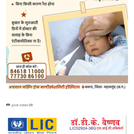
महासमुंद सांसद की अध्यक्षता में सिरपुर विकास
योजना प्रारूप 2041 के संबंध में प्रारंभिक
बैठकआयोजित
हेमंत वैष्णव 9131614309
-
August 7, 2026
महासमुंद
0
महासमुंद वन विभाग की कार्रवाई करील तोड़ने के
मामले में आरोपी के विरुद्ध प्रकरण दर्ज
हेमंत वैष्णव 9131614309
-
August 7, 2026
पिथौरा
0
महासमुंद राष्ट्रीय तंबाकू नियंत्रण कार्यक्रम के तहत
जागरूकता कार्यशाला आयोजित विद्यार्थियों को
तंबाकू के दुष्प्रभावों की दी जानकारी
हेमंत वैष्णव 9131614309
-
Uncategorized
August 7, 2026
0
महासमुंद खाद्य सुरक्षा विभाग द्वारा पिथौरा एवं
बागबाहरा में किया औचक निरीक्षण खाद्य पदार्थों की
गुणवत्ता एवं स्वच्छता को लेकर आवश्यक