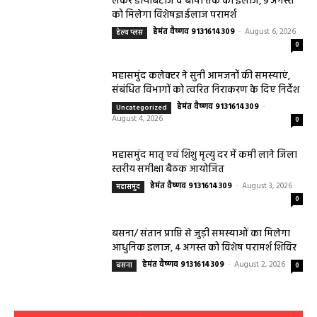
धर्म कर्म और इतिहास
Aaj ka panchang: आज का शुभ मुहूर्त: 5 मई 2026:
मंगलवार का पंचांग और शुभ समय
हेमंत वैष्णव 9131614309
-
May 5, 2026
0
05 May 2026 Today Shubh Muhurat : क्या आप आज कोई नया काम शुरू करने
की सोच रहे हैं? या कोई महत्वपूर्ण निर्णय लेने वाले...
5 May 2026 Ka Rashifal: आज बड़े मंगल के दिन
खुलेंगे इन राशियों के भाग्य के द्वार,पढ़ें दैनिक राशिफल
May 5, 2026
Aaj Ka Panchang 04 May 2026: आज बन रहा है
सर्वार्थ सिद्धि योग, नोट करें दिन के शुभ-अशुभ मुहूर्त, जानें
राहुकाल का समय
May 4, 2026