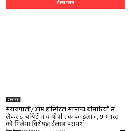
Aaj Ka Rashifal 4 May 2026 : सभी 12 राशियों के
लिए कैसा रहेगा आज का दिन, किसे होगा फायदा-नुकसान,
पढ़ें राशिफल
May 4, 2026
Aaj Ka Panchang 03 May 2026: ज्येष्ठ माह के
कृष्ण पक्ष की द्वितीया तिथि, जानें-शुभ मुहूर्त और राहुकाल
May 3, 2026
बलौदाबाज़ार न्यूज़