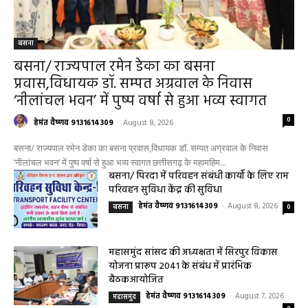
हेल्थ प्लस
सरायपाली/ ओम हॉस्पिटल सामान्य बीमारियों से
लेकर डायबिटीज व बीपी तक का इलाज, 9 अगस्त
को मिलेगा विशेषज्ञ ईलाज परामर्श
हेमंत वैष्णव 9131614309
-
August 6, 2026
0
9 अगस्त को सरायपाली के ओम हॉस्पिटल में जनरल मेडिसिन विशेषज्ञ डॉ. एस. कुमार देंगे
सेवाएं सरायपाली। ओम हॉस्पिटल, सरायपाली में रविवार, 9 अगस्त 2026...
बसना/ संतान प्राप्ति से जुड़ी समस्याओं का मिलेगा
आधुनिक इलाज, 4 अगस्त को विशेष परामर्श शिविर
August 2, 2026
सरायपाली/ ओम हॉस्पिटल में 4 अगस्त को बाल रोग
विशेषज्ञ की ओपीडी, आयुष्मान से भी मिलेगा इलाज
August 2, 2026
सरायपाली/ बिना दर्द और बिना ऑपरेशन होगी