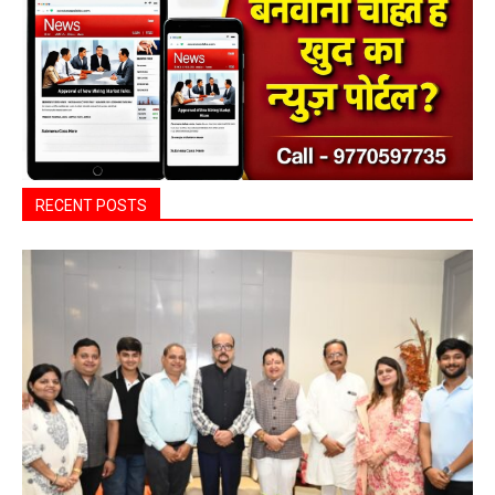
बसना/ संतान प्राप्ति से जुड़ी समस्याओं का मिलेगा
आधुनिक इलाज, 4 अगस्त को विशेष परामर्श शिविर
हेमंत वैष्णव 9131614309
-
August 2, 2026
बसना
0
हेल्थ प्लस