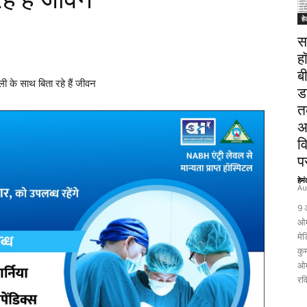
हे
स
ह
ब
ली के साथ बिता रहे हैं जीवन
ड
त
अ
व
पर
हेम
Au
9 
ओम
मेड
कुम
ओम
रव