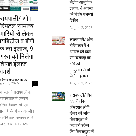
मिलेगा आधुनिक
इलाज, 4 अगस्त
ल्थ प्लस
को विशेष परामर्श
रायपाली/ ओम
शिविर
ॉस्पिटल सामान्य
August 2, 2026
ीमारियों से लेकर
सरायपाली/ ओम
ायबिटीज व बीपी
हॉस्पिटल में 4
क का इलाज, 9
अगस्त को बाल
गस्त को मिलेगा
रोग विशेषज्ञ की
िशेषज्ञ ईलाज
ओपीडी,
आयुष्मान से भी
ामर्श
मिलेगा इलाज
ंत वैष्णव 9131614309
-
August 2, 2026
gust 6, 2026
0
अगस्त को सरायपाली के
सरायपाली/ बिना
 हॉस्पिटल में जनरल
दर्द और बिना
िसिन विशेषज्ञ डॉ. एस.
ऑपरेशन होगी
ार देंगे सेवाएं सरायपाली।
लिवर की जांच,
 हॉस्पिटल, सरायपाली में
चिवराकुटा में
िवार, 9 अगस्त 2026...
फाइब्रो स्कैन
कैंप चिवराकुटा में