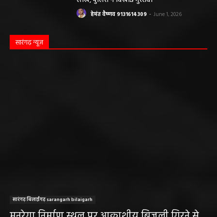
लाख, पुलिस ने दिखाई मुस्तैदी
हेमंत वैष्णव 9131614309
-
June 1, 2026
सारंगढ़ न्यूज़
सारंगढ़ बिलाईगढ़ sarangarh bilaigarh
मनरेगा निर्माण स्थल पर आकाशीय बिजली गिरने से