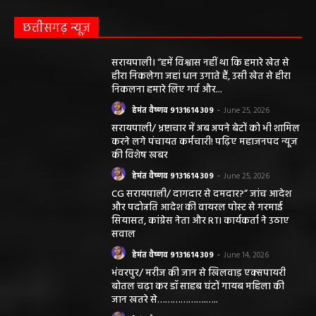
छत्तीसगढ़ न्यूज़
सरायपाली। “हमें विश्वास नहीं था कि हमारे खेत से
हीरा निकलेगा जहां धान उगाते हैं, उसी खेत से हीरा
निकलना हमारे लिए गर्व और...
हेमंत वैष्णव 9131614309
-
June 25, 2026
सरायपाली/ भ्रष्टाचार में अब अपने बेटों को भी शामिल
करने लगे पंचायत कर्मचारी! पढ़िए महाजनपद न्यूज
की विशेष खबर
हेमंत वैष्णव 9131614309
-
June 25, 2026
CG सरायपाली/ दागदार से दमदार?” जांच आदेश
और पदोन्नति आदेश की वायरल पोस्ट से गरमाई
सियासत, कांग्रेस नेता और RTI कार्यकर्ता ने उठाए
सवाल
हेमंत वैष्णव 9131614309
-
June 14, 2026
भंवरपुर/ मरीज की जान से खिलवाड़ एक्सपायरी
बोतल चढ़ा कर डॉ साहब घंटों गायब महिला की
जान खतरे से……………….…..