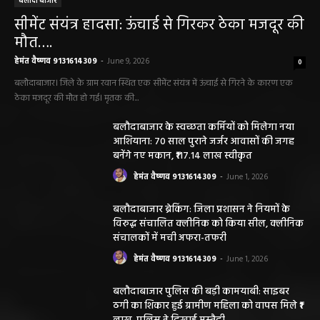
बलौदा बाजार
सीमेंट संयंत्र हादसा: ऊंचाई से गिरकर ठेका मजदूर की
मौत….
हेमंत वैष्णव 9131614309
-
June 9, 2026
0
बलौदाबाजार। जिले के ग्राम रवान स्थित एक सीमेंट संयंत्र में ऊंचाई से गिरने के कारण एक
ठेका मजदूर की मौत हो गई। मृतक की...
बलौदाबाजार के स्वच्छता कर्मियों को मिलेगा नया
आशियाना: 70 साल पुराने जर्जर आवासों की जगह
बनेंगे नए मकान, ₹117.14 लाख स्वीकृत
हेमंत वैष्णव 9131614309
-
June 1, 2026
बलौदाबाजार ब्रेकिंग: जिला प्रशासन ने नियमों के
विरुद्ध संचालित क्लीनिक को किया सील, क्लीनिक
संचालकों में मची अफरा-तफरी
हेमंत वैष्णव 9131614309
-
June 1, 2026
बलौदाबाजार पुलिस की बड़ी कामयाबी: साइबर
ठगी का शिकार हुई ग्रामीण महिला को वापस मिले ₹1