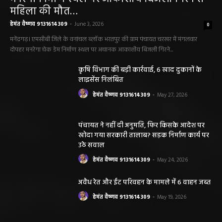
महिला की मौत…
हेमंत वैष्णव 9131614309
-
June 3, 2026
0
मनेंद्रगढ़। एमसीबी जिले के वनांचल ब्लॉक भरतपुर की ग्राम पंचायत चरखर में मंगलवार
दोपहर मनरेगा चेक डेम निर्माण स्थल पर अचानक आकाशीय बिजली गिरने...
कृषि विभाग की बड़ी कार्रवाई, 6 खाद दुकानों के
लाइसेंस निलंबित
हेमंत वैष्णव 9131614309
-
May 27, 2026
पंचायत ने नहीं दी अनुमति, फिर किसके आदेश पर
खोदा गया सरकारी तालाब? सड़क निर्माण कार्य पर
उठे सवाल
हेमंत वैष्णव 9131614309
-
May 24, 2026
अवैध रेत और ईंट परिवहन के मामले में 6 वाहन जब्त
हेमंत वैष्णव 9131614309
-
May 19, 2026