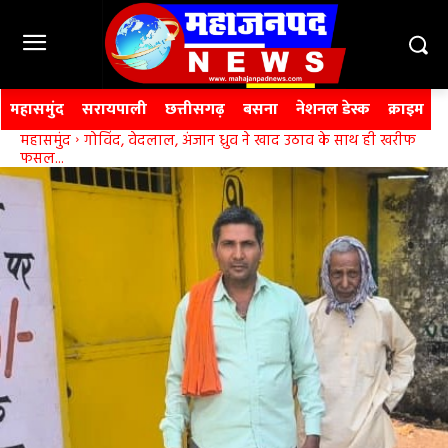
महासमुंद
सरायपाली
छत्तीसगढ़
बसना
नेशनल डेस्क
क्राइम
महासमुंद
गोविंद, वेदलाल, अंजान ध्रुव ने खाद उठाव के साथ ही खरीफ
फसल...