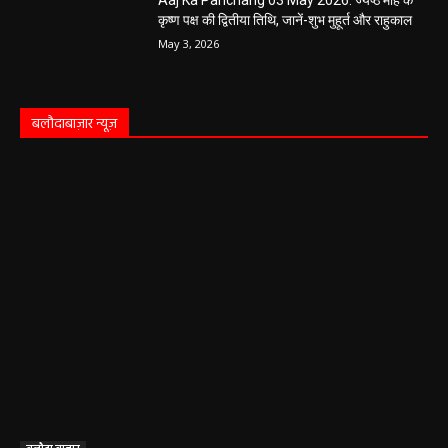
Aaj Ka Panchang 03 May 2026: ज्येष्ठ माह के
कृष्ण पक्ष की द्वितीया तिथि, जानें-शुभ मुहूर्त और राहुकाल
May 3, 2026
बलौदाबाज़ार न्यूज़