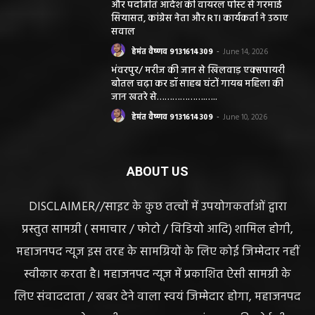
और पदोन्नति आदेश की वायरल पोस्ट से गरमाई
सियासत, कांग्रेस नेता और RTI कार्यकर्ता ने उठाए
सवाल
हेमंत वैष्णव 9131614309
-
June 14, 2026
भंवरपुर/ मरीज की जान से खिलवाड़ एक्सपायरी
बोतल चढ़ा कर डॉ साहब घंटों गायब महिला की
जान खतरे से……………….…..
हेमंत वैष्णव 9131614309
-
June 10, 2026
ABOUT US
DISCLAIMER//साइट के कुछ तत्वों में उपयोगकर्ताओं द्वारा
प्रस्तुत सामग्री ( समाचार / फोटो / विडियो आदि) शामिल होगी,
महाजनपद न्यूज इस तरह के सामग्रियों के लिए कोई जिम्मेदार नहीं
स्वीकार करता है। महाजनपद न्यूज में प्रकाशित ऐसी सामग्री के
लिए संवाददाता / खबर देने वाला स्वयं जिम्मेदार होगा, महाजनपद