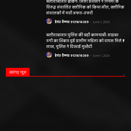
बलौदाबाजार ब्रेकिंग: जिला प्रशासन ने नियमों के
विरुद्ध संचालित क्लीनिक को किया सील, क्लीनिक
संचालकों में मची अफरा-तफरी
हेमंत वैष्णव 9131614309
-
June 1, 2026
बलौदाबाजार पुलिस की बड़ी कामयाबी: साइबर
ठगी का शिकार हुई ग्रामीण महिला को वापस मिले ₹1
लाख, पुलिस ने दिखाई मुस्तैदी
हेमंत वैष्णव 9131614309
-
June 1, 2026
सारंगढ़ न्यूज़