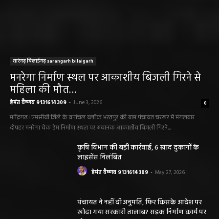
सारंगढ़ बिलाईगढ़ sarangarh bilaigarh
मनरेगा निर्माण स्थल पर आकाशीय बिजली गिरने से
महिला की मौत…
हेमंत वैष्णव 9131614309
-
June 3, 2026
0
मनेंद्रगढ़। एमसीबी जिले के वनांचल ब्लॉक भरतपुर की ग्राम पंचायत चरखर में मंगलवार
दोपहर मनरेगा चेक डेम निर्माण स्थल पर अचानक आकाशीय बिजली गिरने...
कृषि विभाग की बड़ी कार्रवाई, 6 खाद दुकानों के
लाइसेंस निलंबित
हेमंत वैष्णव 9131614309
-
May 27, 2026
पंचायत ने नहीं दी अनुमति, फिर किसके आदेश पर
खोदा गया सरकारी तालाब? सड़क निर्माण कार्य पर