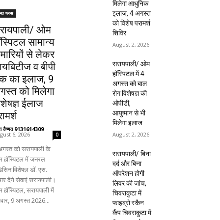
मिलेगा आधुनिक
इलाज, 4 अगस्त
ल्थ प्लस
को विशेष परामर्श
रायपाली/ ओम
शिविर
ॉस्पिटल सामान्य
August 2, 2026
ीमारियों से लेकर
सरायपाली/ ओम
ायबिटीज व बीपी
हॉस्पिटल में 4
क का इलाज, 9
अगस्त को बाल
गस्त को मिलेगा
रोग विशेषज्ञ की
िशेषज्ञ ईलाज
ओपीडी,
आयुष्मान से भी
ामर्श
मिलेगा इलाज
ंत वैष्णव 9131614309
-
August 2, 2026
gust 6, 2026
0
अगस्त को सरायपाली के
सरायपाली/ बिना
 हॉस्पिटल में जनरल
दर्द और बिना
िसिन विशेषज्ञ डॉ. एस.
ऑपरेशन होगी
ार देंगे सेवाएं सरायपाली।
लिवर की जांच,
 हॉस्पिटल, सरायपाली में
चिवराकुटा में
िवार, 9 अगस्त 2026...
फाइब्रो स्कैन
कैंप चिवराकुटा में