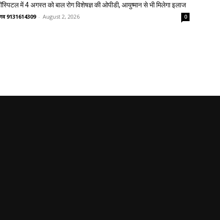
्पिटल में 4 अगस्त को बाल रोग विशेषज्ञ की ओपीडी, आयुष्मान से भी मिलेगा इलाज
वैष्णव 9131614309
-
August 2, 2026
0