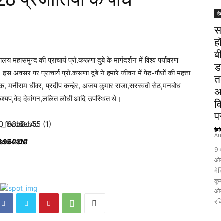
हे
स
ह
ब
 महासमुन्द की प्राचार्य प्रो.करूणा दुबे के मार्गदर्शन में विश्व पर्यावरण
ड
वसर पर प्राचार्य प्रो.करूणा दुबे ने हमारे जीवन में पेड़-पौधों की महत्ता
त
क, मनीराम धीवर, प्रदीप कन्हेर, अजय कुमार राजा,सरस्वती सेठ,मनबोध
अ
कश्यप,वेद देवांगन,ललित लोधी आदि उपस्थित थे।
व
पर
हेम
Au
9 
ओम
मेड
कुम
ओम
रव