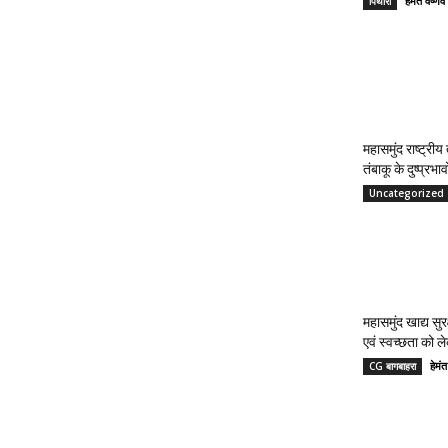
हेमंत वैष
पिथौरा
महासमुंद राष्ट्री
तंबाकू के दुष्प्रभ
Uncategorized
महासमुंद खाद्य सुर
एवं स्वच्छता को 
हेमं
CG बागबाहरा