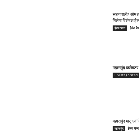
सरायपाली/ ओम हॉ
मिलेगा विशेषज्ञ ई
हेमंत 
हेल्थ प्लस
महासमुंद कलेक्टर 
Uncategorized
महासमुंद मातृ एवं
हेमंत वै
महासमुंद