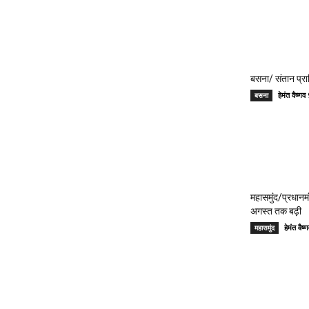
बसना/ संतान प्रा
हेमंत वैष्
बसना
महासमुंद/प्रधान
अगस्त तक बढ़ी
हेमंत वै
महासमुंद