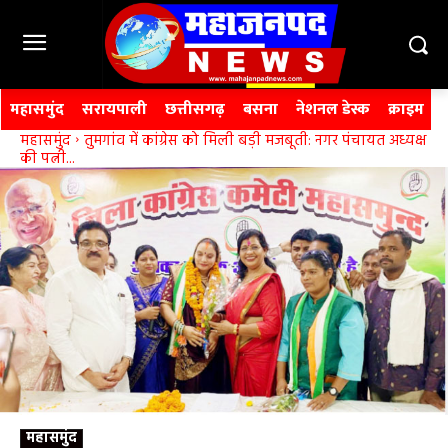
महासमुंद
सरायपाली
छत्तीसगढ़
बसना
नेशनल डेस्क
क्राइम
महासमुंद
तुमगांव में कांग्रेस को मिली बड़ी मजबूती: नगर पंचायत अध्यक्ष
की पत्नी...
महासमुंद