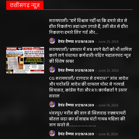
छत्तीसगढ़ न्यूज़
सरायपाली। “हमें विश्वास नहीं था कि हमारे खेत से
हीरा निकलेगा जहां धान उगाते हैं, उसी खेत से हीरा
निकलना हमारे लिए गर्व और...
हेमंत वैष्णव 9131614309
-
June 25, 2026
सरायपाली/ भ्रष्टाचार में अब अपने बेटों को भी शामिल
करने लगे पंचायत कर्मचारी! पढ़िए महाजनपद न्यूज
की विशेष खबर
हेमंत वैष्णव 9131614309
-
June 25, 2026
CG सरायपाली/ दागदार से दमदार?” जांच आदेश
और पदोन्नति आदेश की वायरल पोस्ट से गरमाई
सियासत, कांग्रेस नेता और RTI कार्यकर्ता ने उठाए
सवाल
हेमंत वैष्णव 9131614309
-
June 14, 2026
भंवरपुर/ मरीज की जान से खिलवाड़ एक्सपायरी
बोतल चढ़ा कर डॉ साहब घंटों गायब महिला की
जान खतरे से……………….…..
हेमंत वैष्णव 9131614309
-
June 10, 2026