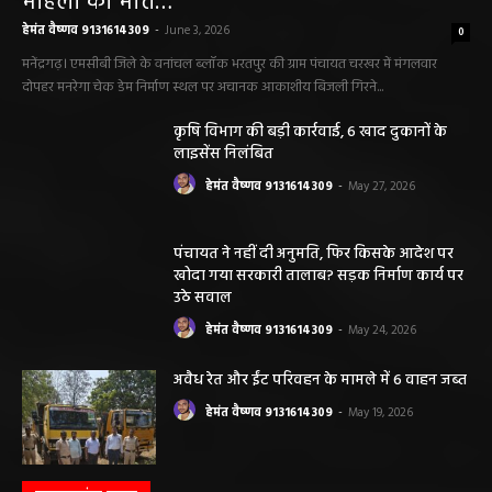
महिला की मौत…
हेमंत वैष्णव 9131614309
-
June 3, 2026
0
मनेंद्रगढ़। एमसीबी जिले के वनांचल ब्लॉक भरतपुर की ग्राम पंचायत चरखर में मंगलवार
दोपहर मनरेगा चेक डेम निर्माण स्थल पर अचानक आकाशीय बिजली गिरने...
कृषि विभाग की बड़ी कार्रवाई, 6 खाद दुकानों के
लाइसेंस निलंबित
हेमंत वैष्णव 9131614309
-
May 27, 2026
पंचायत ने नहीं दी अनुमति, फिर किसके आदेश पर
खोदा गया सरकारी तालाब? सड़क निर्माण कार्य पर
उठे सवाल
हेमंत वैष्णव 9131614309
-
May 24, 2026
अवैध रेत और ईंट परिवहन के मामले में 6 वाहन जब्त
हेमंत वैष्णव 9131614309
-
May 19, 2026