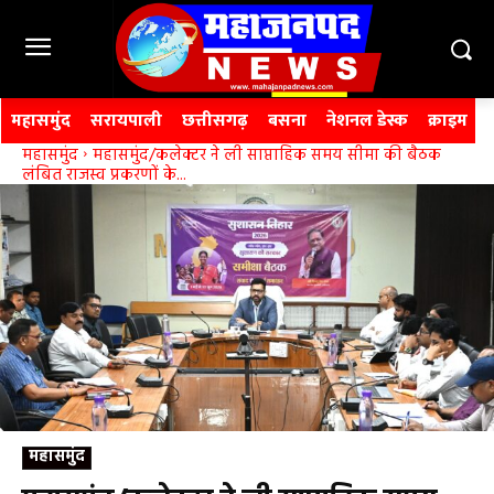
महासमुंद
सरायपाली
छत्तीसगढ़
बसना
नेशनल डेस्क
क्राइम
महासमुंद
महासमुंद/कलेक्टर ने ली साप्ताहिक समय सीमा की बैठक
लंबित राजस्व प्रकरणों के...
महासमुंद