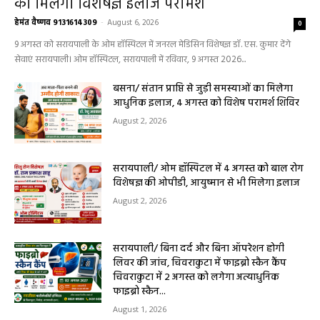
सरायपाली/ ओम हॉस्पिटल सामान्य बीमारियों से
लेकर डायबिटीज व बीपी तक का इलाज, 9 अगस्त
को मिलेगा विशेषज्ञ ईलाज परामर्श
हेमंत वैष्णव 9131614309
-
August 6, 2026
0
9 अगस्त को सरायपाली के ओम हॉस्पिटल में जनरल मेडिसिन विशेषज्ञ डॉ. एस. कुमार देंगे
सेवाएं सरायपाली। ओम हॉस्पिटल, सरायपाली में रविवार, 9 अगस्त 2026...
बसना/ संतान प्राप्ति से जुड़ी समस्याओं का मिलेगा
आधुनिक इलाज, 4 अगस्त को विशेष परामर्श शिविर
August 2, 2026
सरायपाली/ ओम हॉस्पिटल में 4 अगस्त को बाल रोग
विशेषज्ञ की ओपीडी, आयुष्मान से भी मिलेगा इलाज
August 2, 2026
सरायपाली/ बिना दर्द और बिना ऑपरेशन होगी
लिवर की जांच, चिवराकुटा में फाइब्रो स्कैन कैंप