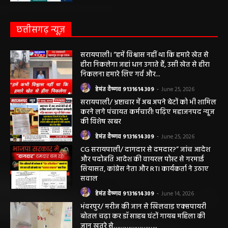
लेकर डायबिटीज व बीपी तक का इलाज, 9 अगस्त
को मिलेगा विशेषज्ञ ईलाज परामर्श
हेमंत वैष्णव 9131614309
-
August 6, 2026
छत्तीसगढ़ न्यूज़
सरायपाली। “हमें विश्वास नहीं था कि हमारे खेत से
हीरा निकलेगा जहां धान उगाते हैं, उसी खेत से हीरा
निकलना हमारे लिए गर्व और...
हेमंत वैष्णव 9131614309
-
June 25, 2026
सरायपाली/ भ्रष्टाचार में अब अपने बेटों को भी शामिल
करने लगे पंचायत कर्मचारी! पढ़िए महाजनपद न्यूज
की विशेष खबर
हेमंत वैष्णव 9131614309
-
June 25, 2026
CG सरायपाली/ दागदार से दमदार?” जांच आदेश
और पदोन्नति आदेश की वायरल पोस्ट से गरमाई
सियासत, कांग्रेस नेता और RTI कार्यकर्ता ने उठाए
सवाल