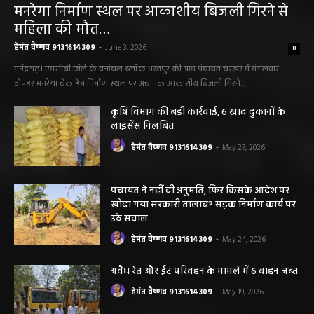
सारंगढ़ बिलाईगढ़ sarangarh bilaigarh
मनरेगा निर्माण स्थल पर आकाशीय बिजली गिरने से
महिला की मौत…
हेमंत वैष्णव 9131614309
-
June 3, 2026
0
मनेंद्रगढ़। एमसीबी जिले के वनांचल ब्लॉक भरतपुर की ग्राम पंचायत चरखर में मंगलवार
दोपहर मनरेगा चेक डेम निर्माण स्थल पर अचानक आकाशीय बिजली गिरने...
कृषि विभाग की बड़ी कार्रवाई, 6 खाद दुकानों के
लाइसेंस निलंबित
हेमंत वैष्णव 9131614309
-
May 27, 2026
पंचायत ने नहीं दी अनुमति, फिर किसके आदेश पर
खोदा गया सरकारी तालाब? सड़क निर्माण कार्य पर
उठे सवाल
हेमंत वैष्णव 9131614309
-
May 24, 2026