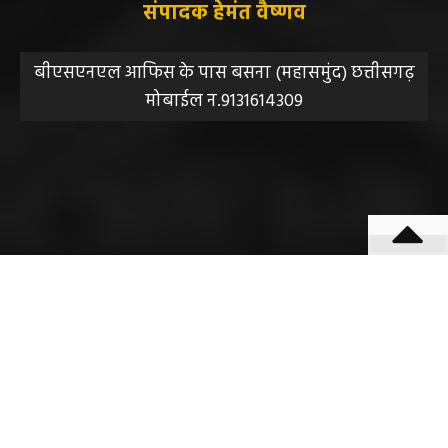
सुझाव, शिकायत या राय भेजने के लिए हमसे संपर्क करें।
संपादक हेमंत वैष्णव
बीएसएनएल आफिस के पास बसना (महासमुंद) छत्तीसगढ़
मोबाईल न.9131614309