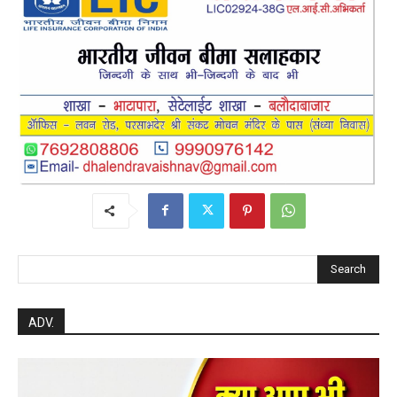
post views
131
Search
ADV.