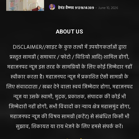
हेमंत वैष्णव 9131614309
-
June 14, 2026
भंवरपुर/ मरीज की जान से खिलवाड़ एक्सपायरी
बोतल चढ़ा कर डॉ साहब घंटों गायब महिला की
जान खतरे से……………….…..
हेमंत वैष्णव 9131614309
-
June 10, 2026
ABOUT US
DISCLAIMER//साइट के कुछ तत्वों में उपयोगकर्ताओं द्वारा
प्रस्तुत सामग्री ( समाचार / फोटो / विडियो आदि) शामिल होगी,
महाजनपद न्यूज इस तरह के सामग्रियों के लिए कोई जिम्मेदार नहीं
स्वीकार करता है। महाजनपद न्यूज में प्रकाशित ऐसी सामग्री के
लिए संवाददाता / खबर देने वाला स्वयं जिम्मेदार होगा, महाजनपद
न्यूज या उसके स्वामी, मुद्रक, प्रकाशक, संपादक की कोई भी
जिम्मेदारी नहीं होगी, सभी विवादों का न्याय क्षेत्र महासमुंद होगा,
महाजनपद न्यूज की विषय सामग्री (कटेंट) से संबंधित किसी भी