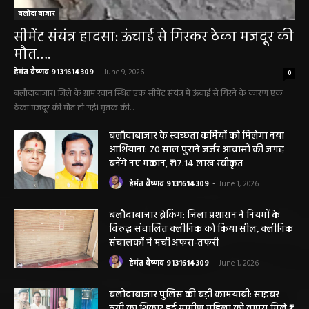
बलौदा बाजार
सीमेंट संयंत्र हादसा: ऊंचाई से गिरकर ठेका मजदूर की
मौत….
हेमंत वैष्णव 9131614309
-
June 9, 2026
0
बलौदाबाजार। जिले के ग्राम रवान स्थित एक सीमेंट संयंत्र में ऊंचाई से गिरने के कारण एक
ठेका मजदूर की मौत हो गई। मृतक की...
बलौदाबाजार के स्वच्छता कर्मियों को मिलेगा नया
आशियाना: 70 साल पुराने जर्जर आवासों की जगह
बनेंगे नए मकान, ₹117.14 लाख स्वीकृत
हेमंत वैष्णव 9131614309
-
June 1, 2026
बलौदाबाजार ब्रेकिंग: जिला प्रशासन ने नियमों के
विरुद्ध संचालित क्लीनिक को किया सील, क्लीनिक
संचालकों में मची अफरा-तफरी