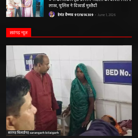
हेमंत वैष्णव 9131614309
-
June 1, 2026
बलौदाबाजार पुलिस की बड़ी कामयाबी: साइबर
ठगी का शिकार हुई ग्रामीण महिला को वापस मिले ₹1
लाख, पुलिस ने दिखाई मुस्तैदी
हेमंत वैष्णव 9131614309
-
June 1, 2026
सारंगढ़ न्यूज़