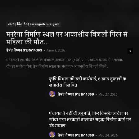
सारंगढ़ बिलाईगढ़ sarangarh bilaigarh
मनरेगा निर्माण स्थल पर आकाशीय बिजली गिरने से
महिला की मौत…
हेमंत वैष्णव 9131614309
-
June 3, 2026
0
मनेंद्रगढ़। एमसीबी जिले के वनांचल ब्लॉक भरतपुर की ग्राम पंचायत चरखर में मंगलवार
दोपहर मनरेगा चेक डेम निर्माण स्थल पर अचानक आकाशीय बिजली गिरने...
कृषि विभाग की बड़ी कार्रवाई, 6 खाद दुकानों के
लाइसेंस निलंबित
हेमंत वैष्णव 9131614309
-
May 27, 2026
पंचायत ने नहीं दी अनुमति, फिर किसके आदेश पर
खोदा गया सरकारी तालाब? सड़क निर्माण कार्य पर
उठे सवाल
हेमंत वैष्णव 9131614309
-
May 24, 2026