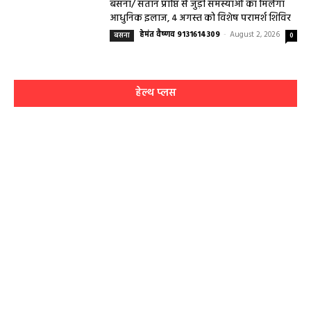
बसना/ संतान प्राप्ति से जुड़ी समस्याओं का मिलेगा
आधुनिक इलाज, 4 अगस्त को विशेष परामर्श शिविर
हेमंत वैष्णव 9131614309
-
August 2, 2026
बसना
0
हेल्थ प्लस