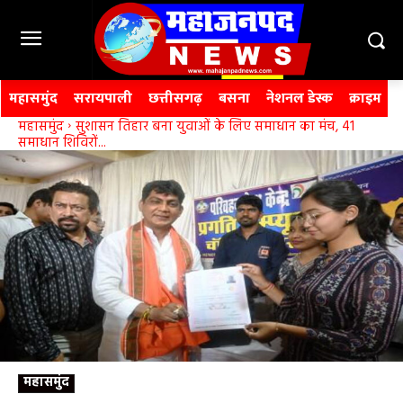
महासमुंद
सरायपाली
छत्तीसगढ़
बसना
नेशनल डेस्क
क्राइम
महासमुंद
सुशासन तिहार बना युवाओं के लिए समाधान का मंच, 41
समाधान शिविरों...
महासमुंद