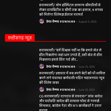
सरायपाली/ ओम हॉस्पिटल सामान्य बीमारियों से
लेकर डायबिटीज व बीपी तक का इलाज, 9 अगस्त
को मिलेगा विशेषज्ञ ईलाज परामर्श
हेमंत वैष्णव 9131614309
-
August 6, 2026
छत्तीसगढ़ न्यूज़
सरायपाली। “हमें विश्वास नहीं था कि हमारे खेत से
हीरा निकलेगा जहां धान उगाते हैं, उसी खेत से हीरा
निकलना हमारे लिए गर्व और...
हेमंत वैष्णव 9131614309
-
June 25, 2026
सरायपाली/ भ्रष्टाचार में अब अपने बेटों को भी शामिल
करने लगे पंचायत कर्मचारी! पढ़िए महाजनपद न्यूज
की विशेष खबर
हेमंत वैष्णव 9131614309
-
June 25, 2026
CG सरायपाली/ दागदार से दमदार?” जांच आदेश
और पदोन्नति आदेश की वायरल पोस्ट से गरमाई
सियासत, कांग्रेस नेता और RTI कार्यकर्ता ने उठाए
सवाल