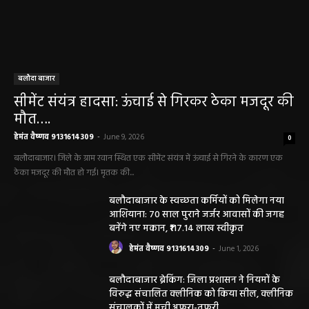
बलौदा बाजार
सीमेंट संयंत्र हादसा: ऊंचाई से गिरकर ठेका मजदूर की
मौत….
हेमंत वैष्णव 9131614309
-
June 9, 2026
0
बलौदाबाजार। जिले के ग्राम रवान स्थित एक सीमेंट संयंत्र में ऊंचाई से गिरने के कारण एक
ठेका मजदूर की मौत हो गई। मृतक की...
बलौदाबाजार के स्वच्छता कर्मियों को मिलेगा नया
आशियाना: 70 साल पुराने जर्जर आवासों की जगह
बनेंगे नए मकान, ₹117.14 लाख स्वीकृत
हेमंत वैष्णव 9131614309
-
June 1, 2026
बलौदाबाजार ब्रेकिंग: जिला प्रशासन ने नियमों के
विरुद्ध संचालित क्लीनिक को किया सील, क्लीनिक
संचालकों में मची अफरा-तफरी