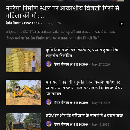
सारंगढ़ बिलाईगढ़ sarangarh bilaigarh
मनरेगा निर्माण स्थल पर आकाशीय बिजली गिरने से
महिला की मौत…
हेमंत वैष्णव 9131614309
-
June 3, 2026
0
मनेंद्रगढ़। एमसीबी जिले के वनांचल ब्लॉक भरतपुर की ग्राम पंचायत चरखर में मंगलवार
दोपहर मनरेगा चेक डेम निर्माण स्थल पर अचानक आकाशीय बिजली गिरने...
कृषि विभाग की बड़ी कार्रवाई, 6 खाद दुकानों के
लाइसेंस निलंबित
हेमंत वैष्णव 9131614309
-
May 27, 2026
पंचायत ने नहीं दी अनुमति, फिर किसके आदेश पर
खोदा गया सरकारी तालाब? सड़क निर्माण कार्य पर
उठे सवाल