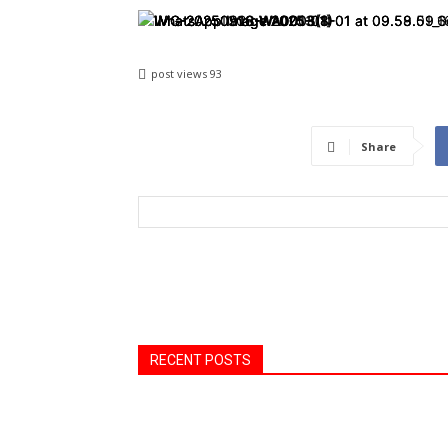
post views
93
Share
RECENT POSTS