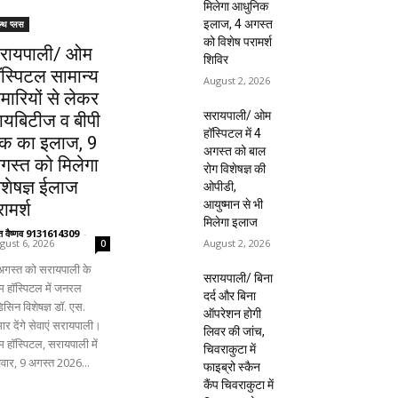
मिलेगा आधुनिक
इलाज, 4 अगस्त
ल्थ प्लस
को विशेष परामर्श
रायपाली/ ओम
शिविर
ॉस्पिटल सामान्य
August 2, 2026
ीमारियों से लेकर
सरायपाली/ ओम
ायबिटीज व बीपी
हॉस्पिटल में 4
क का इलाज, 9
अगस्त को बाल
गस्त को मिलेगा
रोग विशेषज्ञ की
िशेषज्ञ ईलाज
ओपीडी,
आयुष्मान से भी
ामर्श
मिलेगा इलाज
ंत वैष्णव 9131614309
-
August 2, 2026
gust 6, 2026
0
अगस्त को सरायपाली के
सरायपाली/ बिना
 हॉस्पिटल में जनरल
दर्द और बिना
िसिन विशेषज्ञ डॉ. एस.
ऑपरेशन होगी
ार देंगे सेवाएं सरायपाली।
लिवर की जांच,
 हॉस्पिटल, सरायपाली में
चिवराकुटा में
िवार, 9 अगस्त 2026...
फाइब्रो स्कैन
कैंप चिवराकुटा में