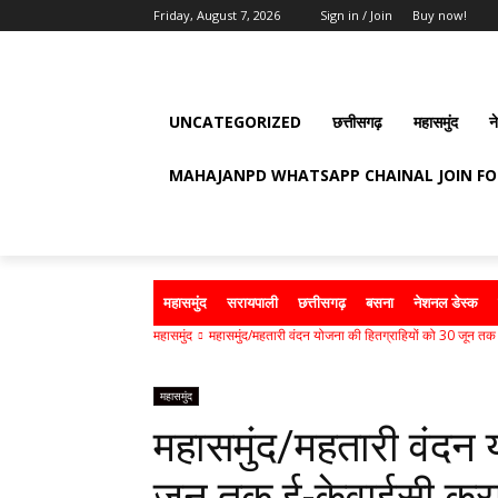
Friday, August 7, 2026
Sign in / Join
Buy now!
UNCATEGORIZED
छत्तीसगढ़
महासमुंद
न
MAHAJANPD WHATSAPP CHAINAL JOIN F
महासमुंद
सरायपाली
छत्तीसगढ़
बसना
नेशनल डेस्क
महासमुंद
महासमुंद/महतारी वंदन योजना की हितग्राहियों को 30 जून तक 
महासमुंद
महासमुंद/महतारी वंदन 
जून तक ई-केवाईसी कर