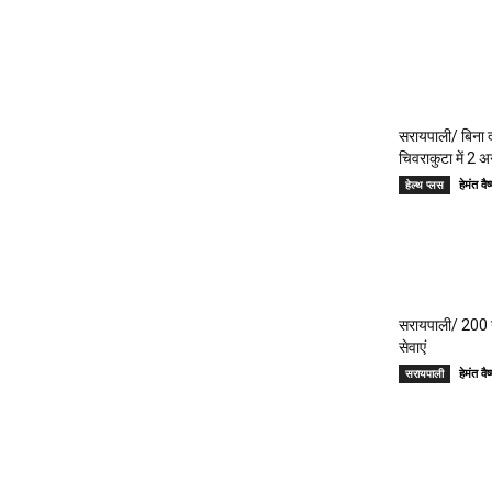
सरायपाली/ बिना दर
चिवराकुटा में 2 अ
हेमंत 
हेल्थ प्लस
सरायपाली/ 200 गां
सेवाएं
हेमंत 
सरायपाली