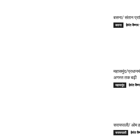
बसना/ संतान प्रा
हेमंत वैष्
बसना
महासमुंद/प्रधान
अगस्त तक बढ़ी
हेमंत वै
महासमुंद
सरायपाली/ ओम हॉस
हेमंत 
सरायपाली