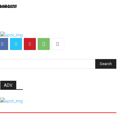
Search
ADV.