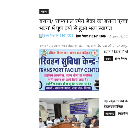
बसना
बसना/ राज्यपाल रमेन डेका का बसना प्रव
भवन’ में पुष्प वर्षा से हुआ भव्य स्वागत
हेमंत वैष्णव 9131614309
-
August 8, 20
बसना/ राज्यपाल रमेन डेका का बसना प्रवास,विधायक डॉ. सम्पत अग्रवाल क
बसना/ पिरदा में पर
हेमंत वैष्
बसना
महासमुंद सांसद की
बैठकआयोजित
हेमंत वै
महासमुंद