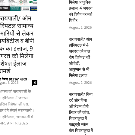
मिलेगा आधुनिक
इलाज, 4 अगस्त
ल्थ प्लस
को विशेष परामर्श
रायपाली/ ओम
शिविर
ॉस्पिटल सामान्य
August 2, 2026
ीमारियों से लेकर
सरायपाली/ ओम
ायबिटीज व बीपी
हॉस्पिटल में 4
क का इलाज, 9
अगस्त को बाल
गस्त को मिलेगा
रोग विशेषज्ञ की
िशेषज्ञ ईलाज
ओपीडी,
आयुष्मान से भी
ामर्श
मिलेगा इलाज
ंत वैष्णव 9131614309
-
August 2, 2026
gust 6, 2026
0
अगस्त को सरायपाली के
सरायपाली/ बिना
 हॉस्पिटल में जनरल
दर्द और बिना
िसिन विशेषज्ञ डॉ. एस.
ऑपरेशन होगी
ार देंगे सेवाएं सरायपाली।
लिवर की जांच,
 हॉस्पिटल, सरायपाली में
चिवराकुटा में
िवार, 9 अगस्त 2026...
फाइब्रो स्कैन
कैंप चिवराकुटा में