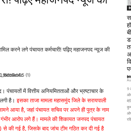
हे
स
ह
ब
ड
त
 शामिल करने लगे पंचायत कर्मचारी! पढ़िए महाजनपद न्यूज की
अ
व
पर
हेम
Au
9 
द। पंचायतों में वित्तीय अनियमितताओं और भ्रष्टाचार के
ओम
े लगी है।
इसका ताजा मामला महासमुंद जिले के सरायपाली
मेड
कुम
ामने आया है, जहां पंचायत सचिव पर अपने ही पुत्र के नाम
ओम
गंभीर आरोप लगे हैं। मामले की शिकायत जनपद पंचायत
रव
 से की गई है, जिसके बाद जांच टीम गठित कर दी गई है