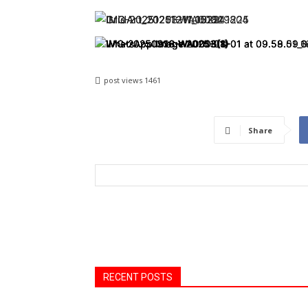
post views
1461
Share
RECENT POSTS