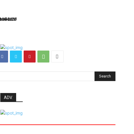
Search
ADV.