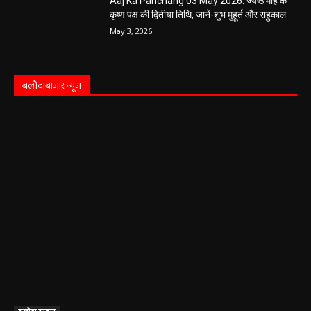
Aaj Ka Panchang 03 May 2026: ज्येष्ठ माह के
कृष्ण पक्ष की द्वितीया तिथि, जानें-शुभ मुहूर्त और राहुकाल
May 3, 2026
बलौदाबाज़ार न्यूज़