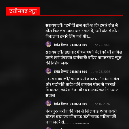
छत्तीसगढ़ न्यूज़
सरायपाली। “हमें विश्वास नहीं था कि हमारे खेत से
हीरा निकलेगा जहां धान उगाते हैं, उसी खेत से हीरा
निकलना हमारे लिए गर्व और...
हेमंत वैष्णव 9131614309
-
June 25, 2026
सरायपाली/ भ्रष्टाचार में अब अपने बेटों को भी शामिल
करने लगे पंचायत कर्मचारी! पढ़िए महाजनपद न्यूज
की विशेष खबर
हेमंत वैष्णव 9131614309
-
June 25, 2026
CG सरायपाली/ दागदार से दमदार?” जांच आदेश
और पदोन्नति आदेश की वायरल पोस्ट से गरमाई
सियासत, कांग्रेस नेता और RTI कार्यकर्ता ने उठाए
सवाल
हेमंत वैष्णव 9131614309
-
June 14, 2026
भंवरपुर/ मरीज की जान से खिलवाड़ एक्सपायरी
बोतल चढ़ा कर डॉ साहब घंटों गायब महिला की
जान खतरे से……………….…..