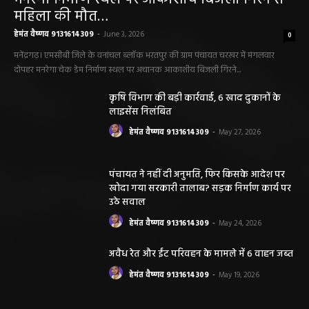
महिला की मौत…
हेमंत वैष्णव 9131614309
-
June 3, 2026
0
मनेंद्रगढ़। एमसीबी जिले के वनांचल ब्लॉक भरतपुर की ग्राम पंचायत चरखर में मंगलवार
दोपहर मनरेगा चेक डेम निर्माण स्थल पर अचानक आकाशीय बिजली गिरने...
कृषि विभाग की बड़ी कार्रवाई, 6 खाद दुकानों के
लाइसेंस निलंबित
हेमंत वैष्णव 9131614309
-
May 27, 2026
पंचायत ने नहीं दी अनुमति, फिर किसके आदेश पर
खोदा गया सरकारी तालाब? सड़क निर्माण कार्य पर
उठे सवाल
हेमंत वैष्णव 9131614309
-
May 24, 2026
अवैध रेत और ईंट परिवहन के मामले में 6 वाहन जब्त
हेमंत वैष्णव 9131614309
-
May 19, 2026