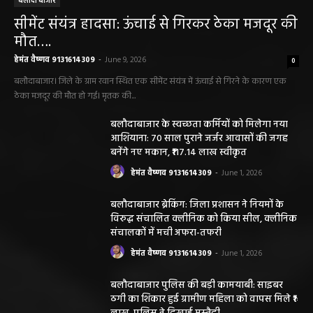
बलौदा बाजार
सीमेंट संयंत्र हादसा: ऊंचाई से गिरकर ठेका मजदूर की
मौत….
हेमंत वैष्णव 9131614309
-
June 9, 2026
0
बलौदाबाजार। जिले के ग्राम रवान स्थित एक सीमेंट संयंत्र में ऊंचाई से गिरने के कारण एक
ठेका मजदूर की मौत हो गई। मृतक की...
बलौदाबाजार के स्वच्छता कर्मियों को मिलेगा नया
आशियाना: 70 साल पुराने जर्जर आवासों की जगह
बनेंगे नए मकान, ₹117.14 लाख स्वीकृत
हेमंत वैष्णव 9131614309
-
June 1, 2026
बलौदाबाजार ब्रेकिंग: जिला प्रशासन ने नियमों के
विरुद्ध संचालित क्लीनिक को किया सील, क्लीनिक
संचालकों में मची अफरा-तफरी
हेमंत वैष्णव 9131614309
-
June 1, 2026
बलौदाबाजार पुलिस की बड़ी कामयाबी: साइबर
ठगी का शिकार हुई ग्रामीण महिला को वापस मिले ₹1