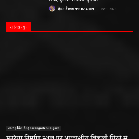
लाख, पुलिस ने दिखाई मुस्तैदी
हेमंत वैष्णव 9131614309
-
June 1, 2026
सारंगढ़ न्यूज़
सारंगढ़ बिलाईगढ़ sarangarh bilaigarh
मनरेगा निर्माण स्थल पर आकाशीय बिजली गिरने से