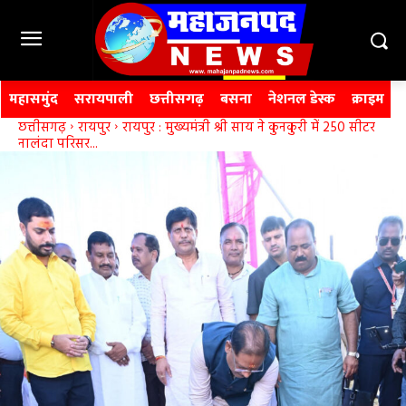
महासमुंद
सरायपाली
छत्तीसगढ़
बसना
नेशनल डेस्क
क्राइम
छत्तीसगढ़
रायपुर
रायपुर : मुख्यमंत्री श्री साय ने कुनकुरी में 250 सीटर
नालंदा परिसर...