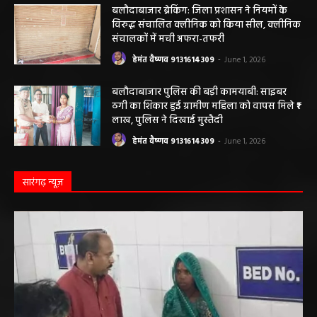
बलौदाबाजार ब्रेकिंग: जिला प्रशासन ने नियमों के
विरुद्ध संचालित क्लीनिक को किया सील, क्लीनिक
संचालकों में मची अफरा-तफरी
हेमंत वैष्णव 9131614309
-
June 1, 2026
बलौदाबाजार पुलिस की बड़ी कामयाबी: साइबर
ठगी का शिकार हुई ग्रामीण महिला को वापस मिले ₹1
लाख, पुलिस ने दिखाई मुस्तैदी
हेमंत वैष्णव 9131614309
-
June 1, 2026
सारंगढ़ न्यूज़