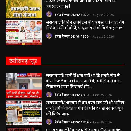
अगस्त तक बढ़ी
हेमंत वैष्णव 9131614309
-
August 2, 2026
सरायपाली/ ओम हॉस्पिटल में 4 अगस्त को बाल रोग
विशेषज्ञ की ओपीडी, आयुष्मान से भी मिलेगा इलाज
हेमंत वैष्णव 9131614309
-
August 2, 2026
छत्तीसगढ़ न्यूज़
सरायपाली। “हमें विश्वास नहीं था कि हमारे खेत से
हीरा निकलेगा जहां धान उगाते हैं, उसी खेत से हीरा
निकलना हमारे लिए गर्व और...
हेमंत वैष्णव 9131614309
-
June 25, 2026
सरायपाली/ भ्रष्टाचार में अब अपने बेटों को भी शामिल
करने लगे पंचायत कर्मचारी! पढ़िए महाजनपद न्यूज
की विशेष खबर
हेमंत वैष्णव 9131614309
-
June 25, 2026
CG सरायपाली/ दागदार से दमदार?” जांच आदेश