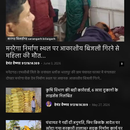
सारंगढ़ बिलाईगढ़ sarangarh bilaigarh
मनरेगा निर्माण स्थल पर आकाशीय बिजली गिरने से
महिला की मौत…
हेमंत वैष्णव 9131614309
-
June 3, 2026
0
मनेंद्रगढ़। एमसीबी जिले के वनांचल ब्लॉक भरतपुर की ग्राम पंचायत चरखर में मंगलवार
दोपहर मनरेगा चेक डेम निर्माण स्थल पर अचानक आकाशीय बिजली गिरने...
कृषि विभाग की बड़ी कार्रवाई, 6 खाद दुकानों के
लाइसेंस निलंबित
हेमंत वैष्णव 9131614309
-
May 27, 2026
पंचायत ने नहीं दी अनुमति, फिर किसके आदेश पर
खोदा गया सरकारी तालाब? सड़क निर्माण कार्य पर