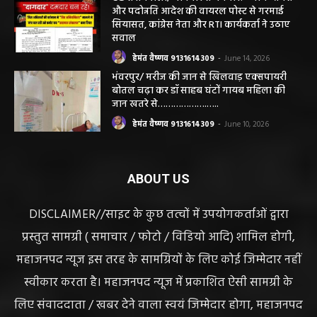
और पदोन्नति आदेश की वायरल पोस्ट से गरमाई
सियासत, कांग्रेस नेता और RTI कार्यकर्ता ने उठाए
सवाल
हेमंत वैष्णव 9131614309
-
June 14, 2026
भंवरपुर/ मरीज की जान से खिलवाड़ एक्सपायरी
बोतल चढ़ा कर डॉ साहब घंटों गायब महिला की
जान खतरे से……………….…..
हेमंत वैष्णव 9131614309
-
June 10, 2026
ABOUT US
DISCLAIMER//साइट के कुछ तत्वों में उपयोगकर्ताओं द्वारा
प्रस्तुत सामग्री ( समाचार / फोटो / विडियो आदि) शामिल होगी,
महाजनपद न्यूज इस तरह के सामग्रियों के लिए कोई जिम्मेदार नहीं
स्वीकार करता है। महाजनपद न्यूज में प्रकाशित ऐसी सामग्री के
लिए संवाददाता / खबर देने वाला स्वयं जिम्मेदार होगा, महाजनपद