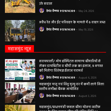
उठे सवाल
हेमंत वैष्णव 9131614309
-
May 24, 2026
अवैध रेत और ईंट परिवहन के मामले में 6 वाहन जब्त
हेमंत वैष्णव 9131614309
-
May 19, 2026
महासमुंद न्यूज़
सरायपाली/ ओम हॉस्पिटल सामान्य बीमारियों से
लेकर डायबिटीज व बीपी तक का इलाज, 9 अगस्त
को मिलेगा विशेषज्ञ ईलाज परामर्श
हेमंत वैष्णव 9131614309
-
August 6, 2026
महासमुंद मातृ एवं शिशु मृत्यु दर में कमी लाने जिला
स्तरीय समीक्षा बैठक आयोजित
हेमंत वैष्णव 9131614309
-
August 3, 2026
महासमुंद/प्रधानमंत्री फसल बीमा योजना खरीफ
2026 के लिए फसल बीमा की अंतिम तिथि 14