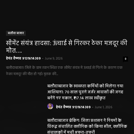
बलौदा बाजार
सीमेंट संयंत्र हादसा: ऊंचाई से गिरकर ठेका मजदूर की
मौत….
हेमंत वैष्णव 9131614309
-
June 9, 2026
0
बलौदाबाजार। जिले के ग्राम रवान स्थित एक सीमेंट संयंत्र में ऊंचाई से गिरने के कारण एक
ठेका मजदूर की मौत हो गई। मृतक की...
बलौदाबाजार के स्वच्छता कर्मियों को मिलेगा नया
आशियाना: 70 साल पुराने जर्जर आवासों की जगह
बनेंगे नए मकान, ₹117.14 लाख स्वीकृत
हेमंत वैष्णव 9131614309
-
June 1, 2026
बलौदाबाजार ब्रेकिंग: जिला प्रशासन ने नियमों के
विरुद्ध संचालित क्लीनिक को किया सील, क्लीनिक
संचालकों में मची अफरा-तफरी