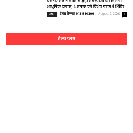
बसना/ संतान प्राप्ति से जुड़ी समस्याओं का मिलेगा
आधुनिक इलाज, 4 अगस्त को विशेष परामर्श शिविर
हेमंत वैष्णव 9131614309
-
August 2, 2026
बसना
0
हेल्थ प्लस