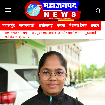
महासमुंद
सरायपाली
छत्तीसगढ़
बसना
नेशनल डेस्क
क्राइम
छत्तीसगढ़
रायपुर
रायपुर : जब उम्मीद की डोर थमने लगी… मुख्यमंत्री
बने संबल: मुख्यमंत्री...