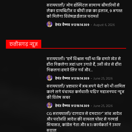
सरायपाली/ ओम हॉस्पिटल सामान्य बीमारियों से
लेकर डायबिटीज व बीपी तक का इलाज, 9 अगस्त
को मिलेगा विशेषज्ञ ईलाज परामर्श
हेमंत वैष्णव 9131614309
-
August 6, 2026
छत्तीसगढ़ न्यूज़
सरायपाली। “हमें विश्वास नहीं था कि हमारे खेत से
हीरा निकलेगा जहां धान उगाते हैं, उसी खेत से हीरा
निकलना हमारे लिए गर्व और...
हेमंत वैष्णव 9131614309
-
June 25, 2026
सरायपाली/ भ्रष्टाचार में अब अपने बेटों को भी शामिल
करने लगे पंचायत कर्मचारी! पढ़िए महाजनपद न्यूज
की विशेष खबर
हेमंत वैष्णव 9131614309
-
June 25, 2026
CG सरायपाली/ दागदार से दमदार?” जांच आदेश
और पदोन्नति आदेश की वायरल पोस्ट से गरमाई
सियासत, कांग्रेस नेता और RTI कार्यकर्ता ने उठाए
सवाल