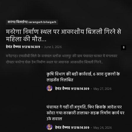
सारंगढ़ बिलाईगढ़ sarangarh bilaigarh
मनरेगा निर्माण स्थल पर आकाशीय बिजली गिरने से
महिला की मौत…
हेमंत वैष्णव 9131614309
-
June 3, 2026
0
मनेंद्रगढ़। एमसीबी जिले के वनांचल ब्लॉक भरतपुर की ग्राम पंचायत चरखर में मंगलवार
दोपहर मनरेगा चेक डेम निर्माण स्थल पर अचानक आकाशीय बिजली गिरने...
कृषि विभाग की बड़ी कार्रवाई, 6 खाद दुकानों के
लाइसेंस निलंबित
हेमंत वैष्णव 9131614309
-
May 27, 2026
पंचायत ने नहीं दी अनुमति, फिर किसके आदेश पर
खोदा गया सरकारी तालाब? सड़क निर्माण कार्य पर
उठे सवाल
हेमंत वैष्णव 9131614309
-
May 24, 2026