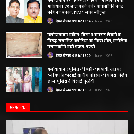
बलौदाबाजार के स्वच्छता कर्मियों को मिलेगा नया
आशियाना: 70 साल पुराने जर्जर आवासों की जगह
बनेंगे नए मकान, ₹117.14 लाख स्वीकृत
हेमंत वैष्णव 9131614309
-
June 1, 2026
बलौदाबाजार ब्रेकिंग: जिला प्रशासन ने नियमों के
विरुद्ध संचालित क्लीनिक को किया सील, क्लीनिक
संचालकों में मची अफरा-तफरी
हेमंत वैष्णव 9131614309
-
June 1, 2026
बलौदाबाजार पुलिस की बड़ी कामयाबी: साइबर
ठगी का शिकार हुई ग्रामीण महिला को वापस मिले ₹1
लाख, पुलिस ने दिखाई मुस्तैदी
हेमंत वैष्णव 9131614309
-
June 1, 2026
सारंगढ़ न्यूज़