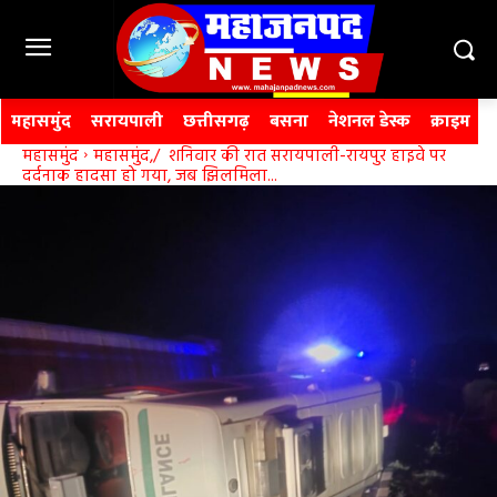
महासमुंद
सरायपाली
छत्तीसगढ़
बसना
नेशनल डेस्क
क्राइम
महासमुंद
महासमुंद,/ शनिवार की रात सरायपाली-रायपुर हाइवे पर
दर्दनाक हादसा हो गया, जब झिलमिला...