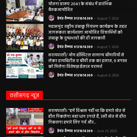
महासमुंद सांसद की अध्यक्षता में सिरपुर विकास
योजना प्रारूप 2041 के संबंध में प्रारंभिक
बैठकआयोजित
हेमंत वैष्णव 9131614309
-
August 7, 2026
महासमुंद राष्ट्रीय तंबाकू नियंत्रण कार्यक्रम के तहत
जागरूकता कार्यशाला आयोजित विद्यार्थियों को
तंबाकू के दुष्प्रभावों की दी जानकारी
हेमंत वैष्णव 9131614309
-
August 7, 2026
सरायपाली/ ओम हॉस्पिटल सामान्य बीमारियों से
लेकर डायबिटीज व बीपी तक का इलाज, 9 अगस्त
को मिलेगा विशेषज्ञ ईलाज परामर्श
हेमंत वैष्णव 9131614309
-
August 6, 2026
छत्तीसगढ़ न्यूज़
सरायपाली। “हमें विश्वास नहीं था कि हमारे खेत से
हीरा निकलेगा जहां धान उगाते हैं, उसी खेत से हीरा
निकलना हमारे लिए गर्व और...