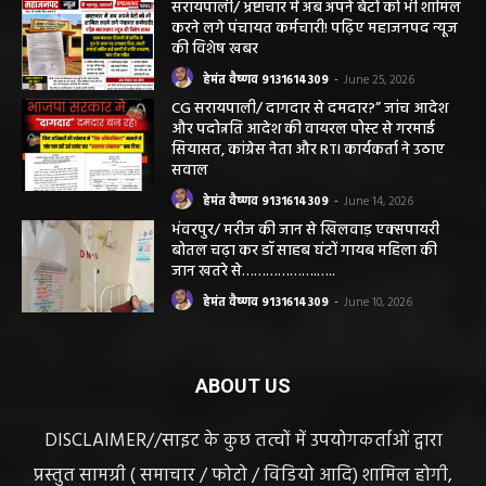
हेमंत वैष्णव 9131614309
-
June 25, 2026
सरायपाली/ भ्रष्टाचार में अब अपने बेटों को भी शामिल
करने लगे पंचायत कर्मचारी! पढ़िए महाजनपद न्यूज
की विशेष खबर
हेमंत वैष्णव 9131614309
-
June 25, 2026
CG सरायपाली/ दागदार से दमदार?” जांच आदेश
और पदोन्नति आदेश की वायरल पोस्ट से गरमाई
सियासत, कांग्रेस नेता और RTI कार्यकर्ता ने उठाए
सवाल
हेमंत वैष्णव 9131614309
-
June 14, 2026
भंवरपुर/ मरीज की जान से खिलवाड़ एक्सपायरी
बोतल चढ़ा कर डॉ साहब घंटों गायब महिला की
जान खतरे से……………….…..
हेमंत वैष्णव 9131614309
-
June 10, 2026
ABOUT US
DISCLAIMER//साइट के कुछ तत्वों में उपयोगकर्ताओं द्वारा