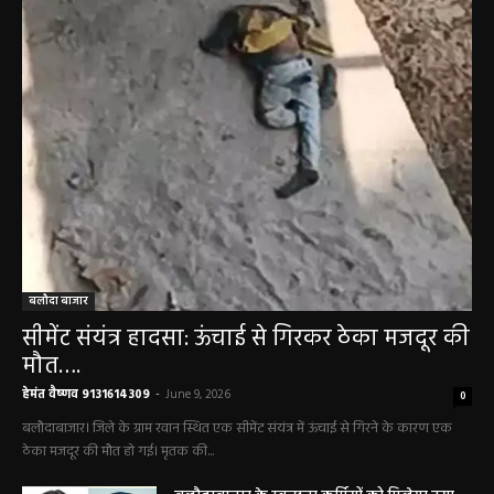
बलौदा बाजार
सीमेंट संयंत्र हादसा: ऊंचाई से गिरकर ठेका मजदूर की
मौत….
हेमंत वैष्णव 9131614309
-
June 9, 2026
0
बलौदाबाजार। जिले के ग्राम रवान स्थित एक सीमेंट संयंत्र में ऊंचाई से गिरने के कारण एक
ठेका मजदूर की मौत हो गई। मृतक की...