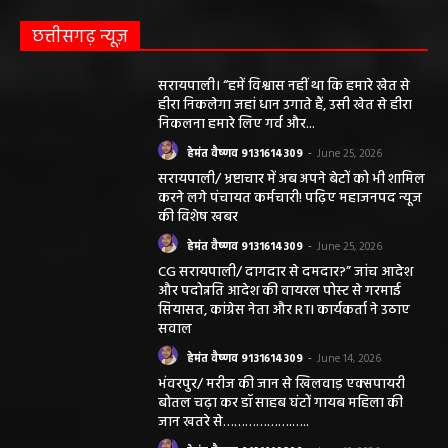
छत्तीसगढ़ न्यूज़
सरायपाली। “हमें विश्वास नहीं था कि हमारे खेत से
हीरा निकलेगा जहां धान उगाते हैं, उसी खेत से हीरा
निकलना हमारे लिए गर्व और...
हेमंत वैष्णव 9131614309
-
June 25, 2026
सरायपाली/ भ्रष्टाचार में अब अपने बेटों को भी शामिल
करने लगे पंचायत कर्मचारी! पढ़िए महाजनपद न्यूज
की विशेष खबर
हेमंत वैष्णव 9131614309
-
June 25, 2026
CG सरायपाली/ दागदार से दमदार?” जांच आदेश
और पदोन्नति आदेश की वायरल पोस्ट से गरमाई
सियासत, कांग्रेस नेता और RTI कार्यकर्ता ने उठाए
सवाल
हेमंत वैष्णव 9131614309
-
June 14, 2026
भंवरपुर/ मरीज की जान से खिलवाड़ एक्सपायरी
बोतल चढ़ा कर डॉ साहब घंटों गायब महिला की
जान खतरे से……………….…..