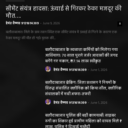
सीमेंट संयंत्र हादसा: ऊंचाई से गिरकर ठेका मजदूर की
मौत….
हेमंत वैष्णव 9131614309
-
June 9, 2026
0
बलौदाबाजार। जिले के ग्राम रवान स्थित एक सीमेंट संयंत्र में ऊंचाई से गिरने के कारण एक
ठेका मजदूर की मौत हो गई। मृतक की...
बलौदाबाजार के स्वच्छता कर्मियों को मिलेगा नया
आशियाना: 70 साल पुराने जर्जर आवासों की जगह
बनेंगे नए मकान, ₹117.14 लाख स्वीकृत
हेमंत वैष्णव 9131614309
-
June 1, 2026
बलौदाबाजार ब्रेकिंग: जिला प्रशासन ने नियमों के
विरुद्ध संचालित क्लीनिक को किया सील, क्लीनिक
संचालकों में मची अफरा-तफरी
हेमंत वैष्णव 9131614309
-
June 1, 2026
बलौदाबाजार पुलिस की बड़ी कामयाबी: साइबर
ठगी का शिकार हुई ग्रामीण महिला को वापस मिले ₹1
लाख, पुलिस ने दिखाई मुस्तैदी