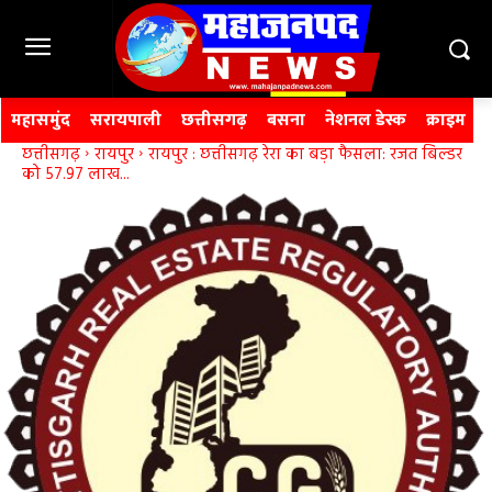
महासमुंद
सरायपाली
छत्तीसगढ़
बसना
नेशनल डेस्क
क्राइम
छत्तीसगढ़
रायपुर
रायपुर : छत्तीसगढ़ रेरा का बड़ा फैसला: रजत बिल्डर
को 57.97 लाख...