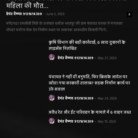
महिला की मौत…
हेमंत वैष्णव 9131614309
-
June 3, 2026
0
मनेंद्रगढ़। एमसीबी जिले के वनांचल ब्लॉक भरतपुर की ग्राम पंचायत चरखर में मंगलवार
दोपहर मनरेगा चेक डेम निर्माण स्थल पर अचानक आकाशीय बिजली गिरने...
कृषि विभाग की बड़ी कार्रवाई, 6 खाद दुकानों के
लाइसेंस निलंबित
हेमंत वैष्णव 9131614309
-
May 27, 2026
पंचायत ने नहीं दी अनुमति, फिर किसके आदेश पर
खोदा गया सरकारी तालाब? सड़क निर्माण कार्य पर
उठे सवाल
हेमंत वैष्णव 9131614309
-
May 24, 2026
अवैध रेत और ईंट परिवहन के मामले में 6 वाहन जब्त
हेमंत वैष्णव 9131614309
-
May 19, 2026