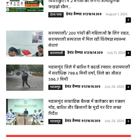
सरायपाली/ बिना दर्द और बिना ऑपरेशन होगी
लिवर की जांच, चिवराकुटा में फाइब्रो स्कैन कैंप
चिवराकुटा में 2 अगस्त को लगेगा अत्याधुनिक
फाइब्रो स्कैन...
हेमंत वैष्णव 9131614309
-
August 1, 2026
हेल्थ प्लस
0
सरायपाली/ 200 गांवों की महिलाओं के लिए राहत,
सरायपाली अस्पताल में मिल रही विशेषज्ञ स्वास्थ्य
सेवाएं
हेमंत वैष्णव 9131614309
-
July 31, 2026
सरायपाली
0
महासमुंद जिले में बारिश ने बढ़ाई रफ्तार: सरायपाली
में सर्वाधिक 798.6 मिमी वर्षा, जिले का औसत
596.7 मिमी
हेमंत वैष्णव 9131614309
-
July 28, 2026
महासमुंद
0
महासमुंद साप्ताहिक बैठक में कलेक्टर का एक्शन
मोड, बारिश और किसानों के मुद्दों पर दिए सख्त
निर्देश