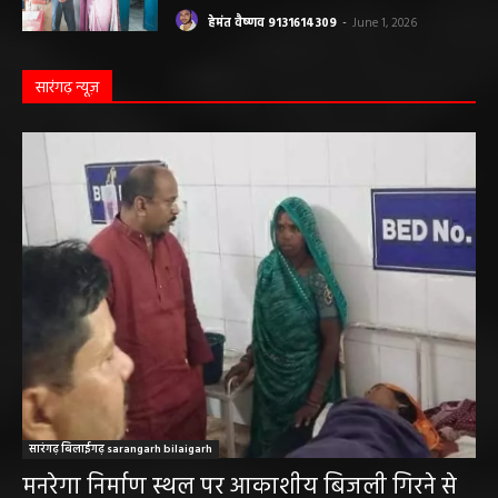
बलौदाबाजार पुलिस की बड़ी कामयाबी: साइबर
ठगी का शिकार हुई ग्रामीण महिला को वापस मिले ₹1
लाख, पुलिस ने दिखाई मुस्तैदी
हेमंत वैष्णव 9131614309
-
June 1, 2026
सारंगढ़ न्यूज़