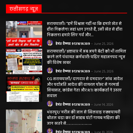
हेमंत वैष्णव 9131614309
-
August 2, 2026
छत्तीसगढ़ न्यूज़
सरायपाली। “हमें विश्वास नहीं था कि हमारे खेत से
हीरा निकलेगा जहां धान उगाते हैं, उसी खेत से हीरा
निकलना हमारे लिए गर्व और...
हेमंत वैष्णव 9131614309
-
June 25, 2026
सरायपाली/ भ्रष्टाचार में अब अपने बेटों को भी शामिल
करने लगे पंचायत कर्मचारी! पढ़िए महाजनपद न्यूज
की विशेष खबर
हेमंत वैष्णव 9131614309
-
June 25, 2026
CG सरायपाली/ दागदार से दमदार?” जांच आदेश
और पदोन्नति आदेश की वायरल पोस्ट से गरमाई
सियासत, कांग्रेस नेता और RTI कार्यकर्ता ने उठाए
सवाल
हेमंत वैष्णव 9131614309
-
June 14, 2026
भंवरपुर/ मरीज की जान से खिलवाड़ एक्सपायरी