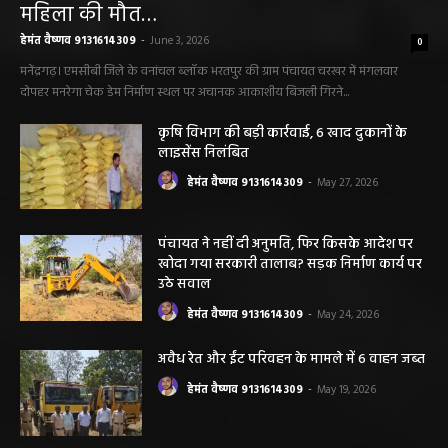
सारंगढ़ बिलाईगढ़ sarangarh bilaigarh
मनरेगा निर्माण स्थल पर आकाशीय बिजली गिरने से
महिला की मौत…
हेमंत वैष्णव 9131614309
-
June 3, 2026
0
मनेंद्रगढ़। एमसीबी जिले के वनांचल ब्लॉक भरतपुर की ग्राम पंचायत चरखर में मंगलवार
दोपहर मनरेगा चेक डेम निर्माण स्थल पर अचानक आकाशीय बिजली गिरने...
कृषि विभाग की बड़ी कार्रवाई, 6 खाद दुकानों के
लाइसेंस निलंबित
हेमंत वैष्णव 9131614309
-
May 27, 2026
पंचायत ने नहीं दी अनुमति, फिर किसके आदेश पर
खोदा गया सरकारी तालाब? सड़क निर्माण कार्य पर
उठे सवाल
हेमंत वैष्णव 9131614309
-
May 24, 2026
अवैध रेत और ईंट परिवहन के मामले में 6 वाहन जब्त