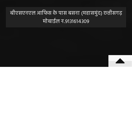
संपादक हेमंत वैष्णव
बीएसएनएल आफिस के पास बसना (महासमुंद) छत्तीसगढ़
मोबाईल न.9131614309