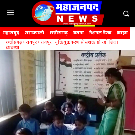
महासमुंद
सरायपाली
छत्तीसगढ़
बसना
नेशनल डेस्क
क्राइम
छत्तीसगढ़
रायपुर
रायपुर : युक्तियुक्तकरण से सशक्त हो रही शिक्षा
व्यवस्था