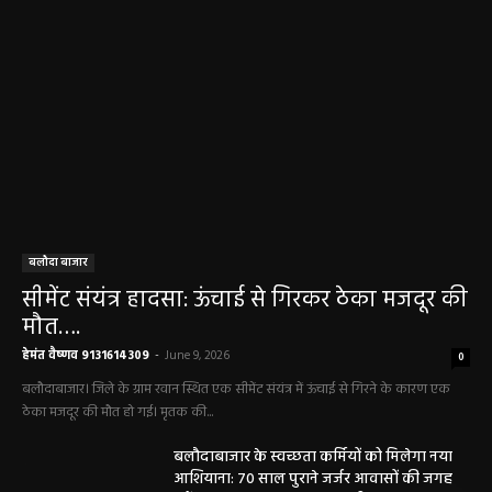
सारंगढ़ बिलाईगढ़ sarangarh bilaigarh
मनरेगा निर्माण स्थल पर आकाशीय बिजली गिरने से
महिला की मौत…
हेमंत वैष्णव 9131614309
-
June 3, 2026
0
मनेंद्रगढ़। एमसीबी जिले के वनांचल ब्लॉक भरतपुर की ग्राम पंचायत चरखर में मंगलवार
दोपहर मनरेगा चेक डेम निर्माण स्थल पर अचानक आकाशीय बिजली गिरने...
कृषि विभाग की बड़ी कार्रवाई, 6 खाद दुकानों के
लाइसेंस निलंबित
हेमंत वैष्णव 9131614309
-
May 27, 2026
पंचायत ने नहीं दी अनुमति, फिर किसके आदेश पर
खोदा गया सरकारी तालाब? सड़क निर्माण कार्य पर
उठे सवाल