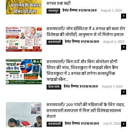
हेल्थ प्लस
सरायपाली/ ओम हॉस्पिटल सामान्य बीमारियों से
लेकर डायबिटीज व बीपी तक का इलाज, 9 अगस्त
को मिलेगा विशेषज्ञ ईलाज परामर्श
हेमंत वैष्णव 9131614309
-
August 6, 2026
0
9 अगस्त को सरायपाली के ओम हॉस्पिटल में जनरल मेडिसिन विशेषज्ञ डॉ. एस. कुमार देंगे
सेवाएं सरायपाली। ओम हॉस्पिटल, सरायपाली में रविवार, 9 अगस्त 2026...
बसना/ संतान प्राप्ति से जुड़ी समस्याओं का मिलेगा
आधुनिक इलाज, 4 अगस्त को विशेष परामर्श शिविर
August 2, 2026
सरायपाली/ ओम हॉस्पिटल में 4 अगस्त को बाल रोग
विशेषज्ञ की ओपीडी, आयुष्मान से भी मिलेगा इलाज
August 2, 2026