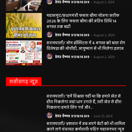
जिम्मेदारी नहीं होगी, सभी विवादों का न्याय क्षेत्र महासमुंद होगा,
महाजनपद न्यूज की विषय सामग्री (कटेंट) से संबंधित किसी भी
सुझाव, शिकायत या राय भेजने के लिए हमसे संपर्क करें।
संपादक हेमंत वैष्णव
बीएसएनएल आफिस के पास बसना (महासमुंद) छत्तीसगढ़
मोबाईल न.9131614309