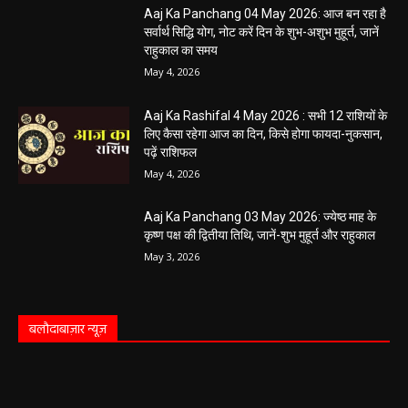
संचालकों में मची अफरा-तफरी
हेमंत वैष्णव 9131614309
-
June 1, 2026
बलौदाबाजार पुलिस की बड़ी कामयाबी: साइबर
ठगी का शिकार हुई ग्रामीण महिला को वापस मिले ₹1
लाख, पुलिस ने दिखाई मुस्तैदी
हेमंत वैष्णव 9131614309
-
June 1, 2026
सारंगढ़ न्यूज़