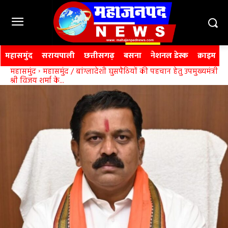
महासमुंद
सरायपाली
छत्तीसगढ़
बसना
नेशनल डेस्क
क्राइम
महासमुंद
महासमुंंद / बांग्लादेशी घुसपैठियों की पहचान हेतु उपमुख्यमंत्री
श्री विजय शर्मा के...