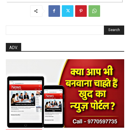
हेमंत वैष्णव 9131614309
-
Uncategorized
August 4, 2026
0
महासमुंद मातृ एवं शिशु मृत्यु दर में कमी लाने जिला
स्तरीय समीक्षा बैठक आयोजित
हेमंत वैष्णव 9131614309
-
August 3, 2026
महासमुंद
0
बसना/ संतान प्राप्ति से जुड़ी समस्याओं का मिलेगा
आधुनिक इलाज, 4 अगस्त को विशेष परामर्श शिविर
हेमंत वैष्णव 9131614309
-
August 2, 2026
बसना
0
महासमुंद/प्रधानमंत्री फसल बीमा योजना खरीफ
2026 के लिए फसल बीमा की अंतिम तिथि 14
अगस्त तक बढ़ी
हेमंत वैष्णव 9131614309
-
August 2, 2026
महासमुंद
0
सरायपाली/ ओम हॉस्पिटल में 4 अगस्त को बाल रोग