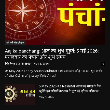
बलौदा बाजार
सीमेंट संयंत्र हादसा: ऊंचाई से गिरकर ठेका मजदूर की
मौत….
हेमंत वैष्णव 9131614309
-
June 9, 2026
0
बलौदाबाजार। जिले के ग्राम रवान स्थित एक सीमेंट संयंत्र में ऊंचाई से गिरने के कारण एक
ठेका मजदूर की मौत हो गई। मृतक की...
बलौदाबाजार के स्वच्छता कर्मियों को मिलेगा नया
आशियाना: 70 साल पुराने जर्जर आवासों की जगह
बनेंगे नए मकान, ₹117.14 लाख स्वीकृत
हेमंत वैष्णव 9131614309
-
June 1, 2026
बलौदाबाजार ब्रेकिंग: जिला प्रशासन ने नियमों के
विरुद्ध संचालित क्लीनिक को किया सील, क्लीनिक