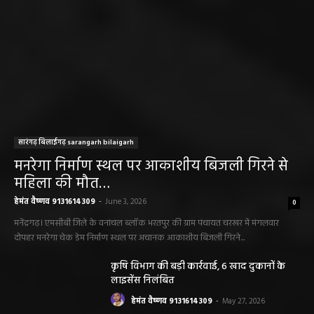
हेमंत वैष्णव 9131614309
-
August 2, 2026
सरायपाली/ ओम हॉस्पिटल में 4 अगस्त को बाल रोग
विशेषज्ञ की ओपीडी, आयुष्मान से भी मिलेगा इलाज
हेमंत वैष्णव 9131614309
-
August 2, 2026
छत्तीसगढ़ न्यूज़
सरायपाली। “हमें विश्वास नहीं था कि हमारे खेत से
हीरा निकलेगा जहां धान उगाते हैं, उसी खेत से हीरा
निकलना हमारे लिए गर्व और...
हेमंत वैष्णव 9131614309
-
June 25, 2026
सरायपाली/ भ्रष्टाचार में अब अपने बेटों को भी शामिल
करने लगे पंचायत कर्मचारी! पढ़िए महाजनपद न्यूज
की विशेष खबर
हेमंत वैष्णव 9131614309
-
June 25, 2026
CG सरायपाली/ दागदार से दमदार?” जांच आदेश
और पदोन्नति आदेश की वायरल पोस्ट से गरमाई
सियासत, कांग्रेस नेता और RTI कार्यकर्ता ने उठाए