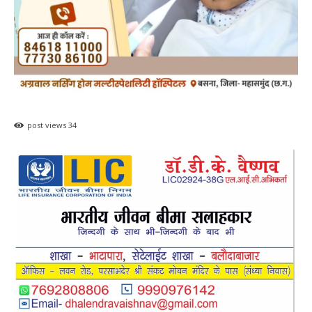
हेल्थ प्लस
सरायपाली/ ओम हॉस्पिटल सामान्य बीमारियों से
लेकर डायबिटीज व बीपी तक का इलाज, 9 अगस्त
को मिलेगा विशेषज्ञ ईलाज परामर्श
0
हेमंत वैष्णव 9131614309
-
August 6, 2026
9 अगस्त को सरायपाली के ओम हॉस्पिटल में जनरल मेडिसिन विशेषज्ञ डॉ. एस. कुमार देंगे
सेवाएं सरायपाली। ओम हॉस्पिटल, सरायपाली में रविवार, 9 अगस्त 2026...
महासमुंद कलेक्टर ने सुनी आमजनों की समस्याएं,
संबंधित विभागों को त्वरित निराकरण के दिए निर्देश