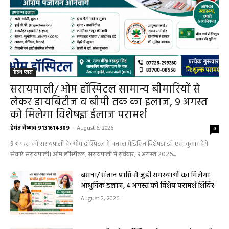
धर्म कर्म और इतिहास
Aaj ka panchang: आज का शुभ मुहूर्त: 5 मई 2026:
मंगलवार का पंचांग और शुभ समय
हेमंत वैष्णव 9131614309
-
May 5, 2026
0
05 May 2026 Today Shubh Muhurat : क्या आप आज कोई नया काम शुरू करने
की सोच रहे हैं? या कोई महत्वपूर्ण निर्णय लेने वाले...
5 May 2026 Ka Rashifal: आज बड़े मंगल के दिन
खुलेंगे इन राशियों के भाग्य के द्वार,पढ़ें दैनिक राशिफल
May 5, 2026
Aaj Ka Panchang 04 May 2026: आज बन रहा है
सर्वार्थ सिद्धि योग, नोट करें दिन के शुभ-अशुभ मुहूर्त, जानें
राहुकाल का समय
May 4, 2026