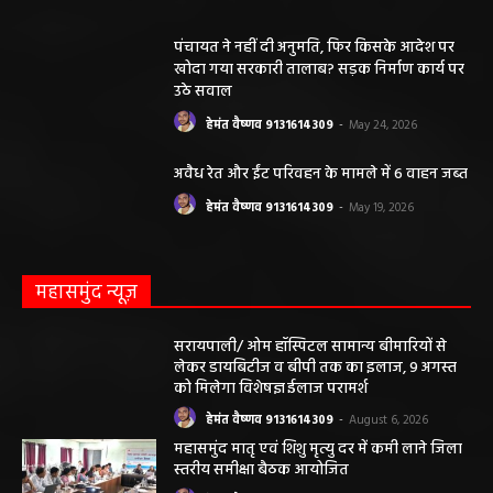
सवाल
हेमंत वैष्णव 9131614309
-
June 14, 2026
भंवरपुर/ मरीज की जान से खिलवाड़ एक्सपायरी
बोतल चढ़ा कर डॉ साहब घंटों गायब महिला की
जान खतरे से……………….…..
हेमंत वैष्णव 9131614309
-
June 10, 2026
ABOUT US
DISCLAIMER//साइट के कुछ तत्वों में उपयोगकर्ताओं द्वारा
प्रस्तुत सामग्री ( समाचार / फोटो / विडियो आदि) शामिल होगी,
महाजनपद न्यूज इस तरह के सामग्रियों के लिए कोई जिम्मेदार नहीं
स्वीकार करता है। महाजनपद न्यूज में प्रकाशित ऐसी सामग्री के
लिए संवाददाता / खबर देने वाला स्वयं जिम्मेदार होगा, महाजनपद
न्यूज या उसके स्वामी, मुद्रक, प्रकाशक, संपादक की कोई भी