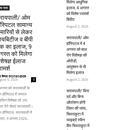
मिलेगा आधुनिक
इलाज, 4 अगस्त
ल्थ प्लस
को विशेष परामर्श
रायपाली/ ओम
शिविर
ॉस्पिटल सामान्य
August 2, 2026
ीमारियों से लेकर
सरायपाली/ ओम
ायबिटीज व बीपी
हॉस्पिटल में 4
क का इलाज, 9
अगस्त को बाल
गस्त को मिलेगा
रोग विशेषज्ञ की
िशेषज्ञ ईलाज
ओपीडी,
आयुष्मान से भी
ामर्श
मिलेगा इलाज
ंत वैष्णव 9131614309
-
August 2, 2026
gust 6, 2026
0
अगस्त को सरायपाली के
सरायपाली/ बिना
 हॉस्पिटल में जनरल
दर्द और बिना
िसिन विशेषज्ञ डॉ. एस.
ऑपरेशन होगी
ार देंगे सेवाएं सरायपाली।
लिवर की जांच,
 हॉस्पिटल, सरायपाली में
चिवराकुटा में
िवार, 9 अगस्त 2026...
फाइब्रो स्कैन
कैंप चिवराकुटा में