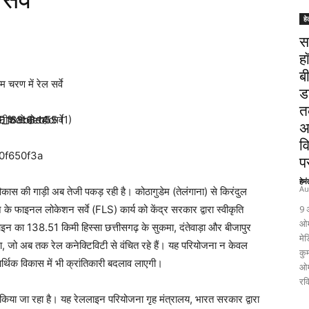
हे
स
ह
ब
 चरण में रेल सर्वे
ड
त
क से हो रहा सर्वे
अ
व
पर
हेम
Au
ें विकास की गाड़ी अब तेजी पकड़ रही है। कोठागुडेम (तेलंगाना) से किरंदुल
े फाइनल लोकेशन सर्वे (FLS) कार्य को केंद्र सरकार द्वारा स्वीकृति
9 
ओम
लाइन का 138.51 किमी हिस्सा छत्तीसगढ़ के सुकमा, दंतेवाड़ा और बीजापुर
मेड
जरेगा, जो अब तक रेल कनेक्टिविटी से वंचित रहे हैं। यह परियोजना न केवल
कुम
िक विकास में भी क्रांतिकारी बदलाव लाएगी।
ओम
रव
र्य किया जा रहा है। यह रेललाइन परियोजना गृह मंत्रालय, भारत सरकार द्वारा