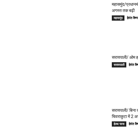
महासमुंद/प्रधान
अगस्त तक बढ़ी
हेमंत वै
महासमुंद
सरायपाली/ ओम हॉस
हेमंत 
सरायपाली
सरायपाली/ बिना दर
चिवराकुटा में 2 अ
हेमंत 
हेल्थ प्लस