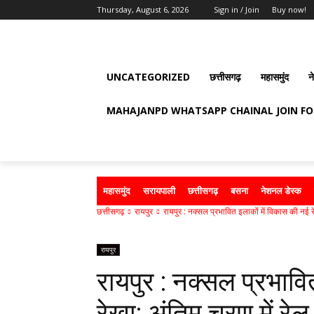
Thursday, August 6, 2026
Sign in / Join
Buy now!
UNCATEGORIZED
छत्तीसगढ़
महासमुंद
न
MAHAJANPD WHATSAPP CHAINAL JOIN F
महासमुंद
सरायपाली
छत्तीसगढ़
बसना
नेशनल डेस्क
छत्तीसगढ़
रायपुर
रायपुर : नक्सल प्रभावित इलाकों में विकास की नई र
रायपुर
रायपुर : नक्सल प्रभावि
रेखा: अंतिम चरण में रेल स