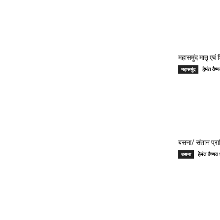
महासमुंद मातृ एवं
हेमंत वै
महासमुंद
बसना/ संतान प्रा
हेमंत वैष्
बसना