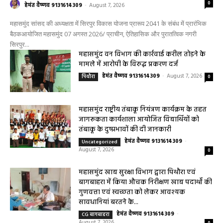
0
हेमंत वैष्णव 9131614309
-
August 7, 2026
महासमुंद सांसद की अध्यक्षता में सिरपुर विकास योजना प्रारूप 2041 के संबंध में प्रारंभिक
बैठकआयोजित महासमुंद 07 अगस्त 2026/ प्राचीन, ऐतिहासिक और पुरातत्विक नगरी
सिरपुर...
महासमुंद वन विभाग की कार्रवाई करील तोड़ने के
मामले में आरोपी के विरुद्ध प्रकरण दर्ज
हेमंत वैष्णव 9131614309
-
August 7, 2026
पिथौरा
0
महासमुंद राष्ट्रीय तंबाकू नियंत्रण कार्यक्रम के तहत
जागरूकता कार्यशाला आयोजित विद्यार्थियों को
तंबाकू के दुष्प्रभावों की दी जानकारी
हेमंत वैष्णव 9131614309
-
Uncategorized
August 7, 2026
0
महासमुंद खाद्य सुरक्षा विभाग द्वारा पिथौरा एवं
बागबाहरा में किया औचक निरीक्षण खाद्य पदार्थों की
गुणवत्ता एवं स्वच्छता को लेकर आवश्यक
सावधानियां बरतने के...
हेमंत वैष्णव 9131614309
-
CG बागबाहरा
August 7, 2026