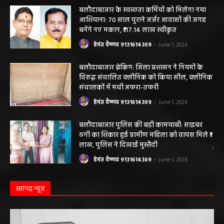
बलौदाबाजार के स्वच्छता कर्मियों को मिलेगा नया
आशियाना: 70 साल पुराने जर्जर आवासों की जगह
बनेंगे नए मकान, ₹117.14 लाख स्वीकृत
हेमंत वैष्णव 9131614309
-
June 1, 2026
बलौदाबाजार ब्रेकिंग: जिला प्रशासन ने नियमों के
विरुद्ध संचालित क्लीनिक को किया सील, क्लीनिक
संचालकों में मची अफरा-तफरी
हेमंत वैष्णव 9131614309
-
June 1, 2026
बलौदाबाजार पुलिस की बड़ी कामयाबी: साइबर
ठगी का शिकार हुई ग्रामीण महिला को वापस मिले ₹1
लाख, पुलिस ने दिखाई मुस्तैदी
हेमंत वैष्णव 9131614309
-
June 1, 2026
सारंगढ़ न्यूज़