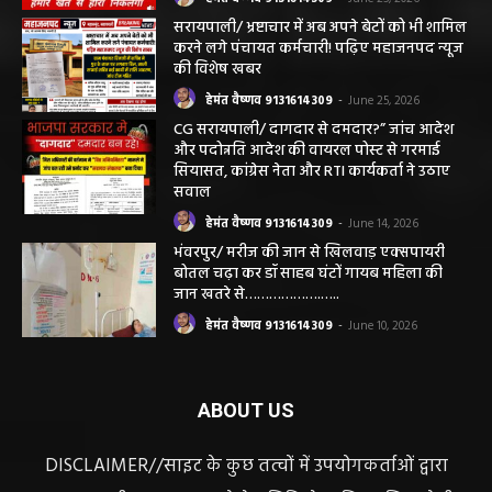
सरायपाली/ भ्रष्टाचार में अब अपने बेटों को भी शामिल
करने लगे पंचायत कर्मचारी! पढ़िए महाजनपद न्यूज
की विशेष खबर
हेमंत वैष्णव 9131614309
-
June 25, 2026
CG सरायपाली/ दागदार से दमदार?” जांच आदेश
और पदोन्नति आदेश की वायरल पोस्ट से गरमाई
सियासत, कांग्रेस नेता और RTI कार्यकर्ता ने उठाए
सवाल
हेमंत वैष्णव 9131614309
-
June 14, 2026
भंवरपुर/ मरीज की जान से खिलवाड़ एक्सपायरी
बोतल चढ़ा कर डॉ साहब घंटों गायब महिला की
जान खतरे से……………….…..
हेमंत वैष्णव 9131614309
-
June 10, 2026
ABOUT US
DISCLAIMER//साइट के कुछ तत्वों में उपयोगकर्ताओं द्वारा