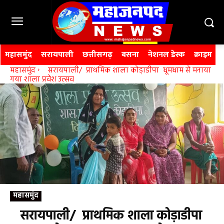
महासमुंद
सरायपाली
छत्तीसगढ़
बसना
नेशनल डेस्क
क्राइम
महासमुंद
सरायपाली/ प्राथमिक शाला कोड़ाडीपा धूमधाम से मनाया
गया शाला प्रवेश उत्सव
महासमुंद
सरायपाली/ प्राथमिक शाला कोड़ाडीपा