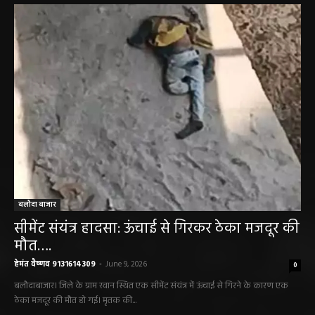
बलौदा बाजार
सीमेंट संयंत्र हादसा: ऊंचाई से गिरकर ठेका मजदूर की
मौत….
हेमंत वैष्णव 9131614309
-
June 9, 2026
0
बलौदाबाजार। जिले के ग्राम रवान स्थित एक सीमेंट संयंत्र में ऊंचाई से गिरने के कारण एक
ठेका मजदूर की मौत हो गई। मृतक की...