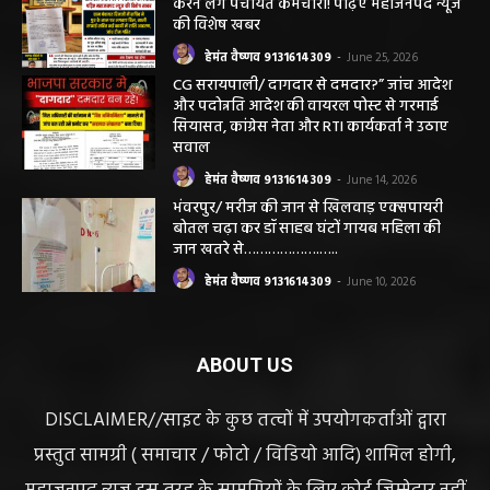
की विशेष खबर
हेमंत वैष्णव 9131614309
-
June 25, 2026
CG सरायपाली/ दागदार से दमदार?” जांच आदेश
और पदोन्नति आदेश की वायरल पोस्ट से गरमाई
सियासत, कांग्रेस नेता और RTI कार्यकर्ता ने उठाए
सवाल
हेमंत वैष्णव 9131614309
-
June 14, 2026
भंवरपुर/ मरीज की जान से खिलवाड़ एक्सपायरी
बोतल चढ़ा कर डॉ साहब घंटों गायब महिला की
जान खतरे से……………….…..
हेमंत वैष्णव 9131614309
-
June 10, 2026
ABOUT US
DISCLAIMER//साइट के कुछ तत्वों में उपयोगकर्ताओं द्वारा
प्रस्तुत सामग्री ( समाचार / फोटो / विडियो आदि) शामिल होगी,
महाजनपद न्यूज इस तरह के सामग्रियों के लिए कोई जिम्मेदार नहीं