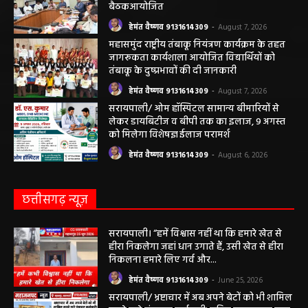
बैठकआयोजित
हेमंत वैष्णव 9131614309
-
August 7, 2026
महासमुंद राष्ट्रीय तंबाकू नियंत्रण कार्यक्रम के तहत
जागरूकता कार्यशाला आयोजित विद्यार्थियों को
तंबाकू के दुष्प्रभावों की दी जानकारी
हेमंत वैष्णव 9131614309
-
August 7, 2026
सरायपाली/ ओम हॉस्पिटल सामान्य बीमारियों से
लेकर डायबिटीज व बीपी तक का इलाज, 9 अगस्त
को मिलेगा विशेषज्ञ ईलाज परामर्श
हेमंत वैष्णव 9131614309
-
August 6, 2026
छत्तीसगढ़ न्यूज़
सरायपाली। “हमें विश्वास नहीं था कि हमारे खेत से
हीरा निकलेगा जहां धान उगाते हैं, उसी खेत से हीरा
निकलना हमारे लिए गर्व और...
हेमंत वैष्णव 9131614309
-
June 25, 2026
सरायपाली/ भ्रष्टाचार में अब अपने बेटों को भी शामिल
करने लगे पंचायत कर्मचारी! पढ़िए महाजनपद न्यूज