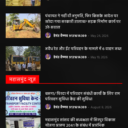
पंचायत ने नहीं दी अनुमति, फिर किसके आदेश पर
खोदा गया सरकारी तालाब? सड़क निर्माण कार्य पर
उठे सवाल
हेमंत वैष्णव 9131614309
-
May 24, 2026
अवैध रेत और ईंट परिवहन के मामले में 6 वाहन जब्त
हेमंत वैष्णव 9131614309
-
May 19, 2026
महासमुंद न्यूज़
बसना/ पिरदा में परिवहन संबंधी कार्यों के लिए राम
परिवहन सुविधा केंद्र की सुविधा
हेमंत वैष्णव 9131614309
-
August 8, 2026
महासमुंद सांसद की अध्यक्षता में सिरपुर विकास
योजना प्रारूप 2041 के संबंध में प्रारंभिक