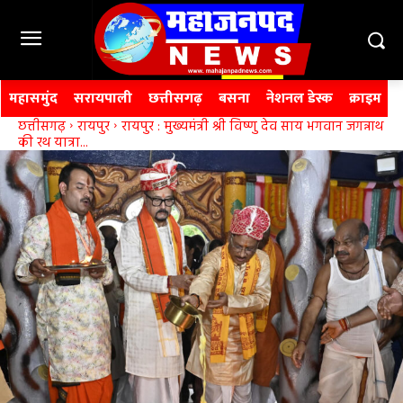
महासमुंद
सरायपाली
छत्तीसगढ़
बसना
नेशनल डेस्क
क्राइम
छत्तीसगढ़
रायपुर
रायपुर : मुख्यमंत्री श्री विष्णु देव साय भगवान जगन्नाथ
की रथ यात्रा...