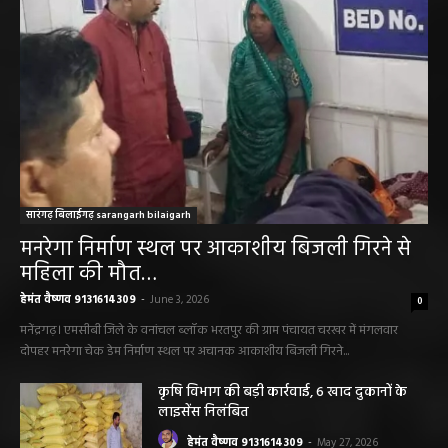
सारंगढ़ बिलाईगढ़ sarangarh bilaigarh
मनरेगा निर्माण स्थल पर आकाशीय बिजली गिरने से
महिला की मौत…
हेमंत वैष्णव 9131614309
-
June 3, 2026
0
मनेंद्रगढ़। एमसीबी जिले के वनांचल ब्लॉक भरतपुर की ग्राम पंचायत चरखर में मंगलवार
दोपहर मनरेगा चेक डेम निर्माण स्थल पर अचानक आकाशीय बिजली गिरने...
कृषि विभाग की बड़ी कार्रवाई, 6 खाद दुकानों के
लाइसेंस निलंबित
हेमंत वैष्णव 9131614309
-
May 27, 2026