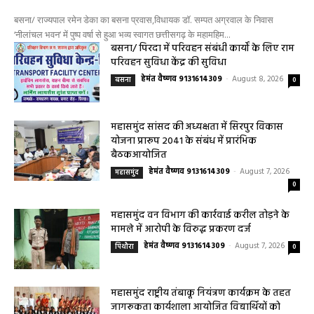
बसना/ राज्यपाल रमेन डेका का बसना प्रवास,विधायक डॉ. सम्पत अग्रवाल के निवास
‘नीलांचल भवन’ में पुष्प वर्षा से हुआ भव्य स्वागत छत्तीसगढ़ के महामहिम...
बसना/ पिरदा में परिवहन संबंधी कार्यों के लिए राम
परिवहन सुविधा केंद्र की सुविधा
हेमंत वैष्णव 9131614309
-
August 8, 2026
बसना
0
महासमुंद सांसद की अध्यक्षता में सिरपुर विकास
योजना प्रारूप 2041 के संबंध में प्रारंभिक
बैठकआयोजित
हेमंत वैष्णव 9131614309
-
August 7, 2026
महासमुंद
0
महासमुंद वन विभाग की कार्रवाई करील तोड़ने के
मामले में आरोपी के विरुद्ध प्रकरण दर्ज
हेमंत वैष्णव 9131614309
-
August 7, 2026
पिथौरा
0
महासमुंद राष्ट्रीय तंबाकू नियंत्रण कार्यक्रम के तहत
जागरूकता कार्यशाला आयोजित विद्यार्थियों को