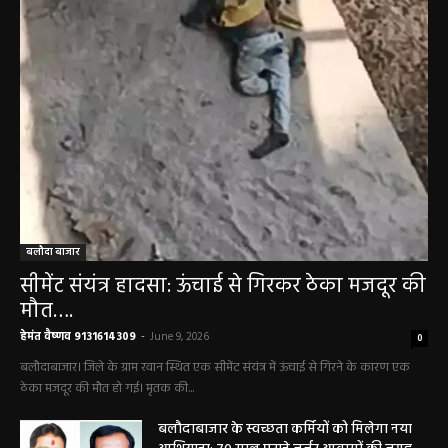
बलौदा बाजार
सीमेंट संयंत्र हादसा: ऊंचाई से गिरकर ठेका मजदूर की
मौत….
हेमंत वैष्णव 9131614309
-
June 9, 2026
0
बलौदाबाजार। जिले के ग्राम रवान स्थित एक सीमेंट संयंत्र में ऊंचाई से गिरने के कारण एक
ठेका मजदूर की मौत हो गई। मृतक की...
बलौदाबाजार के स्वच्छता कर्मियों को मिलेगा नया
आशियाना: 70 साल पुराने जर्जर आवासों की जगह