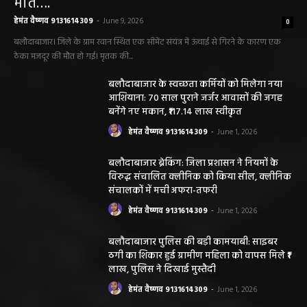
मौत….
हेमंत वैष्णव 9131614309
-
June 9, 2026
0
बलौदाबाजार। जिले के ग्राम रवान स्थित एक सीमेंट संयंत्र में ऊंचाई से गिरने के कारण एक
ठेका मजदूर की मौत हो गई। मृतक की...
बलौदाबाजार के स्वच्छता कर्मियों को मिलेगा नया
आशियाना: 70 साल पुराने जर्जर आवासों की जगह
बनेंगे नए मकान, ₹117.14 लाख स्वीकृत
हेमंत वैष्णव 9131614309
-
June 1, 2026
बलौदाबाजार ब्रेकिंग: जिला प्रशासन ने नियमों के
विरुद्ध संचालित क्लीनिक को किया सील, क्लीनिक
संचालकों में मची अफरा-तफरी
हेमंत वैष्णव 9131614309
-
June 1, 2026
बलौदाबाजार पुलिस की बड़ी कामयाबी: साइबर
ठगी का शिकार हुई ग्रामीण महिला को वापस मिले ₹1
लाख, पुलिस ने दिखाई मुस्तैदी
हेमंत वैष्णव 9131614309
-
June 1, 2026