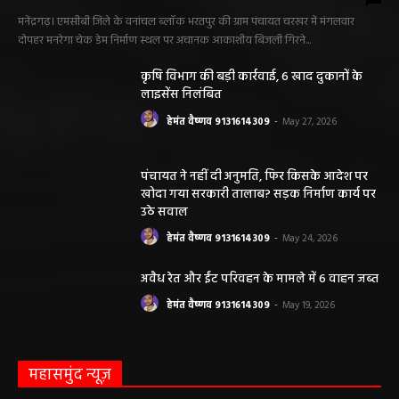
मनेंद्रगढ़। एमसीबी जिले के वनांचल ब्लॉक भरतपुर की ग्राम पंचायत चरखर में मंगलवार
दोपहर मनरेगा चेक डेम निर्माण स्थल पर अचानक आकाशीय बिजली गिरने...
कृषि विभाग की बड़ी कार्रवाई, 6 खाद दुकानों के
लाइसेंस निलंबित
हेमंत वैष्णव 9131614309
-
May 27, 2026
पंचायत ने नहीं दी अनुमति, फिर किसके आदेश पर
खोदा गया सरकारी तालाब? सड़क निर्माण कार्य पर
उठे सवाल
हेमंत वैष्णव 9131614309
-
May 24, 2026
अवैध रेत और ईंट परिवहन के मामले में 6 वाहन जब्त
हेमंत वैष्णव 9131614309
-
May 19, 2026
महासमुंद न्यूज़