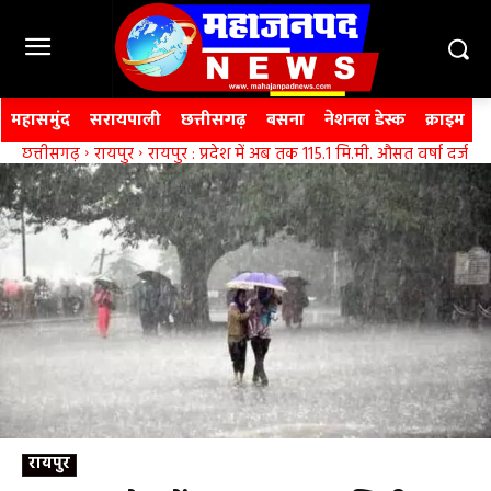
महासमुंद
सरायपाली
छत्तीसगढ़
बसना
नेशनल डेस्क
क्राइम
छत्तीसगढ़
रायपुर
रायपुर : प्रदेश में अब तक 115.1 मि.मी. औसत वर्षा दर्ज
रायपुर