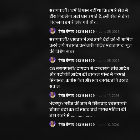
सरायपाली। “हमें विश्वास नहीं था कि हमारे खेत से
हीरा निकलेगा जहां धान उगाते हैं, उसी खेत से हीरा
निकलना हमारे लिए गर्व और...
हेमंत वैष्णव 9131614309
-
June 25, 2026
सरायपाली/ भ्रष्टाचार में अब अपने बेटों को भी शामिल
करने लगे पंचायत कर्मचारी! पढ़िए महाजनपद न्यूज
की विशेष खबर
हेमंत वैष्णव 9131614309
-
June 25, 2026
CG सरायपाली/ दागदार से दमदार?” जांच आदेश
और पदोन्नति आदेश की वायरल पोस्ट से गरमाई
सियासत, कांग्रेस नेता और RTI कार्यकर्ता ने उठाए
सवाल
हेमंत वैष्णव 9131614309
-
June 14, 2026
भंवरपुर/ मरीज की जान से खिलवाड़ एक्सपायरी
बोतल चढ़ा कर डॉ साहब घंटों गायब महिला की
जान खतरे से……………….…..
हेमंत वैष्णव 9131614309
-
June 10, 2026