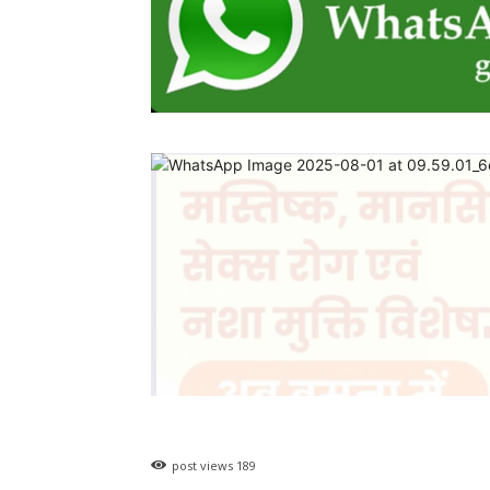
Share
ADV.