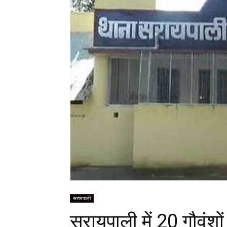
सरायपाली
सरायपाली में 20 गौवंशो