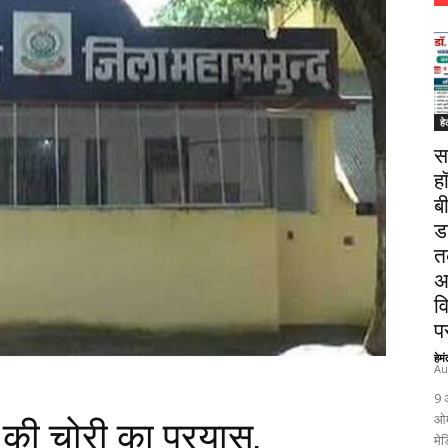
हे
स
ह
ब
ड
त
अ
व
पर
हेम
Au
9 
ओम
ं की चोरी का प्रयास,
मेड