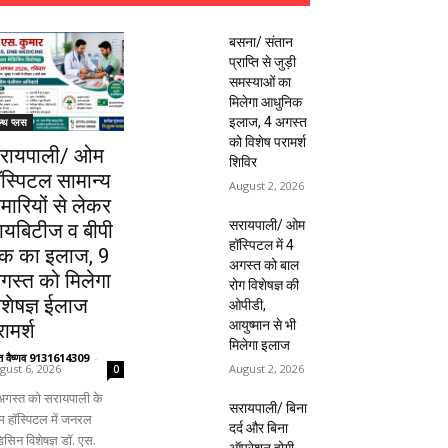
बसना/ संतान
प्राप्ति से जुड़ी
समस्याओं का
मिलेगा आधुनिक
इलाज, 4 अगस्त
ल्थ प्लस
को विशेष परामर्श
रायपाली/ ओम
शिविर
ॉस्पिटल सामान्य
August 2, 2026
ीमारियों से लेकर
सरायपाली/ ओम
ायबिटीज व बीपी
हॉस्पिटल में 4
क का इलाज, 9
अगस्त को बाल
गस्त को मिलेगा
रोग विशेषज्ञ की
िशेषज्ञ ईलाज
ओपीडी,
आयुष्मान से भी
ामर्श
मिलेगा इलाज
ंत वैष्णव 9131614309
-
August 2, 2026
gust 6, 2026
0
अगस्त को सरायपाली के
सरायपाली/ बिना
 हॉस्पिटल में जनरल
दर्द और बिना
िसिन विशेषज्ञ डॉ. एस.
ऑपरेशन होगी