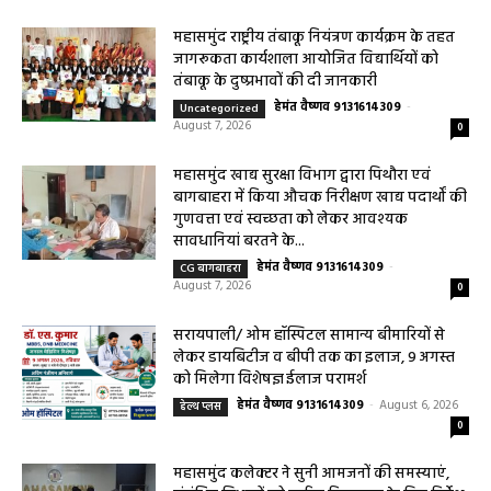
मामले में आरोपी के विरुद्ध प्रकरण दर्ज
हेमंत वैष्णव 9131614309
-
August 7, 2026
पिथौरा
0
महासमुंद राष्ट्रीय तंबाकू नियंत्रण कार्यक्रम के तहत
जागरूकता कार्यशाला आयोजित विद्यार्थियों को
तंबाकू के दुष्प्रभावों की दी जानकारी
हेमंत वैष्णव 9131614309
-
Uncategorized
August 7, 2026
0
महासमुंद खाद्य सुरक्षा विभाग द्वारा पिथौरा एवं
बागबाहरा में किया औचक निरीक्षण खाद्य पदार्थों की
गुणवत्ता एवं स्वच्छता को लेकर आवश्यक
सावधानियां बरतने के...
हेमंत वैष्णव 9131614309
-
CG बागबाहरा
August 7, 2026
0
सरायपाली/ ओम हॉस्पिटल सामान्य बीमारियों से
लेकर डायबिटीज व बीपी तक का इलाज, 9 अगस्त
को मिलेगा विशेषज्ञ ईलाज परामर्श
हेमंत वैष्णव 9131614309
-
August 6, 2026
हेल्थ प्लस