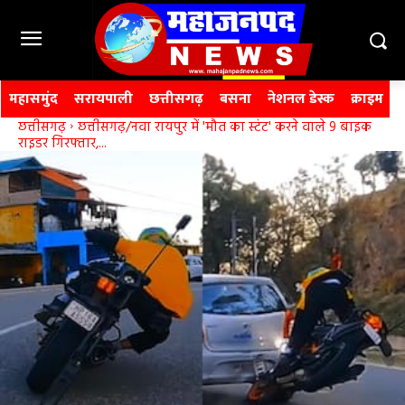
महासमुंद
सरायपाली
छत्तीसगढ़
बसना
नेशनल डेस्क
क्राइम
छत्तीसगढ़
छत्तीसगढ़/नवा रायपुर में 'मौत का स्टंट' करने वाले 9 बाइक
राइडर गिरफ्तार,...