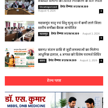
0
महासमुंद कलेक्टर ने सुनी आमजनों की समस्याएं,
संबंधित विभागों को त्वरित निराकरण के दिए निर्देश
हेमंत वैष्णव 9131614309
-
Uncategorized
August 4, 2026
0
महासमुंद मातृ एवं शिशु मृत्यु दर में कमी लाने जिला
स्तरीय समीक्षा बैठक आयोजित
हेमंत वैष्णव 9131614309
-
August 3, 2026
महासमुंद
0
बसना/ संतान प्राप्ति से जुड़ी समस्याओं का मिलेगा
आधुनिक इलाज, 4 अगस्त को विशेष परामर्श शिविर
हेमंत वैष्णव 9131614309
-
August 2, 2026
बसना
0
हेल्थ प्लस