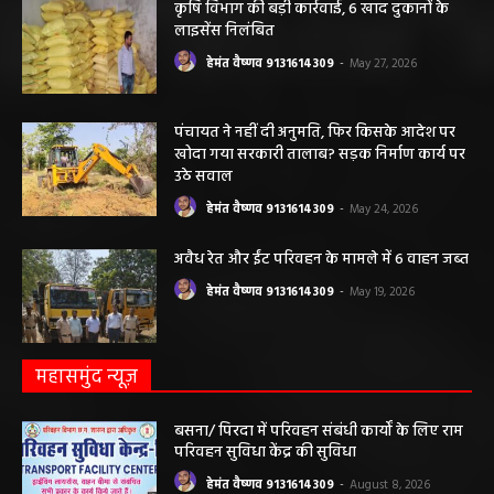
मनेंद्रगढ़। एमसीबी जिले के वनांचल ब्लॉक भरतपुर की ग्राम पंचायत चरखर में मंगलवार
दोपहर मनरेगा चेक डेम निर्माण स्थल पर अचानक आकाशीय बिजली गिरने...
कृषि विभाग की बड़ी कार्रवाई, 6 खाद दुकानों के
लाइसेंस निलंबित
हेमंत वैष्णव 9131614309
-
May 27, 2026
पंचायत ने नहीं दी अनुमति, फिर किसके आदेश पर
खोदा गया सरकारी तालाब? सड़क निर्माण कार्य पर
उठे सवाल
हेमंत वैष्णव 9131614309
-
May 24, 2026
अवैध रेत और ईंट परिवहन के मामले में 6 वाहन जब्त
हेमंत वैष्णव 9131614309
-
May 19, 2026
महासमुंद न्यूज़