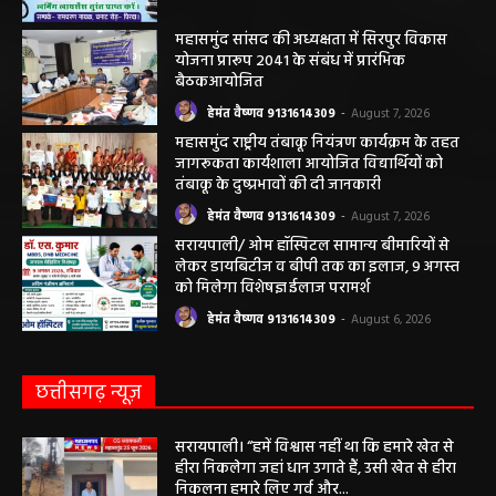
बसना/ पिरदा में परिवहन संबंधी कार्यों के लिए राम
परिवहन सुविधा केंद्र की सुविधा
हेमंत वैष्णव 9131614309
-
August 8, 2026
महासमुंद सांसद की अध्यक्षता में सिरपुर विकास
योजना प्रारूप 2041 के संबंध में प्रारंभिक
बैठकआयोजित
हेमंत वैष्णव 9131614309
-
August 7, 2026
महासमुंद राष्ट्रीय तंबाकू नियंत्रण कार्यक्रम के तहत
जागरूकता कार्यशाला आयोजित विद्यार्थियों को
तंबाकू के दुष्प्रभावों की दी जानकारी
हेमंत वैष्णव 9131614309
-
August 7, 2026
सरायपाली/ ओम हॉस्पिटल सामान्य बीमारियों से
लेकर डायबिटीज व बीपी तक का इलाज, 9 अगस्त
को मिलेगा विशेषज्ञ ईलाज परामर्श
हेमंत वैष्णव 9131614309
-
August 6, 2026
छत्तीसगढ़ न्यूज़