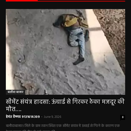
बलौदाबाज़ार न्यूज़
बलौदा बाजार
सीमेंट संयंत्र हादसा: ऊंचाई से गिरकर ठेका मजदूर की
मौत….