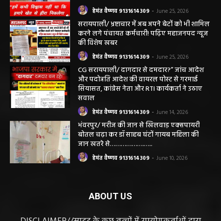
सरायपाली। “हमें विश्वास नहीं था कि हमारे खेत से
हीरा निकलेगा जहां धान उगाते हैं, उसी खेत से हीरा
निकलना हमारे लिए गर्व और...
हेमंत वैष्णव 9131614309
-
June 25, 2026
सरायपाली/ भ्रष्टाचार में अब अपने बेटों को भी शामिल
करने लगे पंचायत कर्मचारी! पढ़िए महाजनपद न्यूज
की विशेष खबर
हेमंत वैष्णव 9131614309
-
June 25, 2026
CG सरायपाली/ दागदार से दमदार?” जांच आदेश
और पदोन्नति आदेश की वायरल पोस्ट से गरमाई
सियासत, कांग्रेस नेता और RTI कार्यकर्ता ने उठाए
सवाल
हेमंत वैष्णव 9131614309
-
June 14, 2026
भंवरपुर/ मरीज की जान से खिलवाड़ एक्सपायरी
बोतल चढ़ा कर डॉ साहब घंटों गायब महिला की
जान खतरे से……………….…..
हेमंत वैष्णव 9131614309
-
June 10, 2026