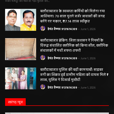
हेमंत वैष्णव 9131614309
-
June 9, 2026
0
बलौदाबाजार। जिले के ग्राम रवान स्थित एक सीमेंट संयंत्र में ऊंचाई से गिरने के कारण एक
ठेका मजदूर की मौत हो गई। मृतक की...
बलौदाबाजार के स्वच्छता कर्मियों को मिलेगा नया
आशियाना: 70 साल पुराने जर्जर आवासों की जगह
बनेंगे नए मकान, ₹117.14 लाख स्वीकृत
हेमंत वैष्णव 9131614309
-
June 1, 2026
बलौदाबाजार ब्रेकिंग: जिला प्रशासन ने नियमों के
विरुद्ध संचालित क्लीनिक को किया सील, क्लीनिक
संचालकों में मची अफरा-तफरी
हेमंत वैष्णव 9131614309
-
June 1, 2026
बलौदाबाजार पुलिस की बड़ी कामयाबी: साइबर
ठगी का शिकार हुई ग्रामीण महिला को वापस मिले ₹1
लाख, पुलिस ने दिखाई मुस्तैदी
हेमंत वैष्णव 9131614309
-
June 1, 2026