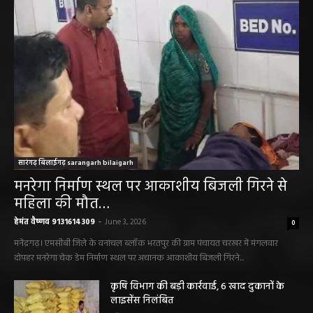
सारंगढ़ बिलाईगढ़ sarangarh bilaigarh
मनरेगा निर्माण स्थल पर आकाशीय बिजली गिरने से
महिला की मौत…
हेमंत वैष्णव 9131614309
-
June 3, 2026
0
मनेंद्रगढ़। एमसीबी जिले के वनांचल ब्लॉक भरतपुर की ग्राम पंचायत चरखर में मंगलवार
दोपहर मनरेगा चेक डेम निर्माण स्थल पर अचानक आकाशीय बिजली गिरने...