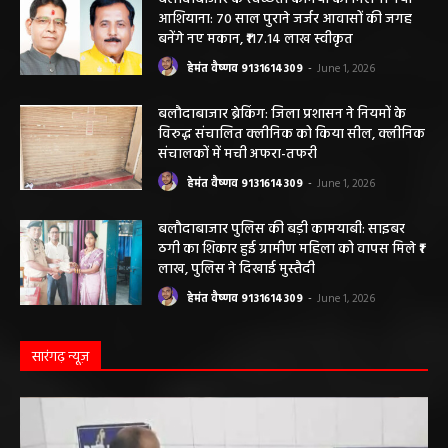
बलौदाबाजार। जिले के ग्राम रवान स्थित एक सीमेंट संयंत्र में ऊंचाई से गिरने के कारण एक
ठेका मजदूर की मौत हो गई। मृतक की...
बलौदाबाजार के स्वच्छता कर्मियों को मिलेगा नया
आशियाना: 70 साल पुराने जर्जर आवासों की जगह
बनेंगे नए मकान, ₹117.14 लाख स्वीकृत
हेमंत वैष्णव 9131614309
-
June 1, 2026
बलौदाबाजार ब्रेकिंग: जिला प्रशासन ने नियमों के
विरुद्ध संचालित क्लीनिक को किया सील, क्लीनिक
संचालकों में मची अफरा-तफरी
हेमंत वैष्णव 9131614309
-
June 1, 2026
बलौदाबाजार पुलिस की बड़ी कामयाबी: साइबर
ठगी का शिकार हुई ग्रामीण महिला को वापस मिले ₹1
लाख, पुलिस ने दिखाई मुस्तैदी
हेमंत वैष्णव 9131614309
-
June 1, 2026
सारंगढ़ न्यूज़