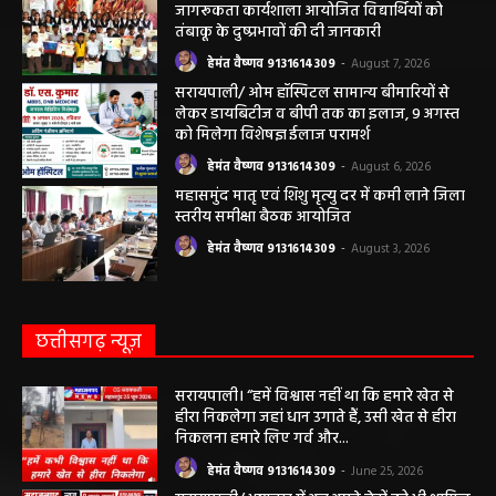
बैठकआयोजित
हेमंत वैष्णव 9131614309
-
August 7, 2026
महासमुंद राष्ट्रीय तंबाकू नियंत्रण कार्यक्रम के तहत
जागरूकता कार्यशाला आयोजित विद्यार्थियों को
तंबाकू के दुष्प्रभावों की दी जानकारी
हेमंत वैष्णव 9131614309
-
August 7, 2026
सरायपाली/ ओम हॉस्पिटल सामान्य बीमारियों से
लेकर डायबिटीज व बीपी तक का इलाज, 9 अगस्त
को मिलेगा विशेषज्ञ ईलाज परामर्श
हेमंत वैष्णव 9131614309
-
August 6, 2026
महासमुंद मातृ एवं शिशु मृत्यु दर में कमी लाने जिला
स्तरीय समीक्षा बैठक आयोजित
हेमंत वैष्णव 9131614309
-
August 3, 2026
छत्तीसगढ़ न्यूज़
सरायपाली। “हमें विश्वास नहीं था कि हमारे खेत से