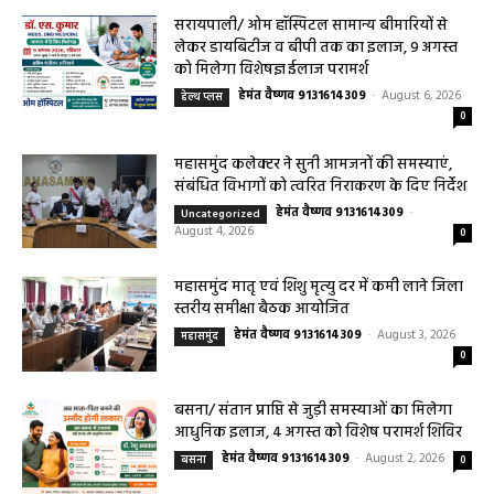
सावधानियां बरतने के...
हेमंत वैष्णव 9131614309
-
CG बागबाहरा
August 7, 2026
0
सरायपाली/ ओम हॉस्पिटल सामान्य बीमारियों से
लेकर डायबिटीज व बीपी तक का इलाज, 9 अगस्त
को मिलेगा विशेषज्ञ ईलाज परामर्श
हेमंत वैष्णव 9131614309
-
August 6, 2026
हेल्थ प्लस
0
महासमुंद कलेक्टर ने सुनी आमजनों की समस्याएं,
संबंधित विभागों को त्वरित निराकरण के दिए निर्देश
हेमंत वैष्णव 9131614309
-
Uncategorized
August 4, 2026
0
महासमुंद मातृ एवं शिशु मृत्यु दर में कमी लाने जिला
स्तरीय समीक्षा बैठक आयोजित
हेमंत वैष्णव 9131614309
-
August 3, 2026
महासमुंद
0
बसना/ संतान प्राप्ति से जुड़ी समस्याओं का मिलेगा