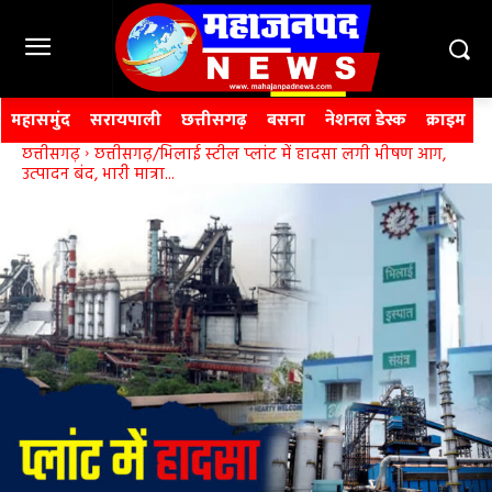
महासमुंद
सरायपाली
छत्तीसगढ़
बसना
नेशनल डेस्क
क्राइम
छत्तीसगढ़
छत्तीसगढ़/भिलाई स्टील प्लांट में हादसा लगी भीषण आग,
उत्पादन बंद, भारी मात्रा...