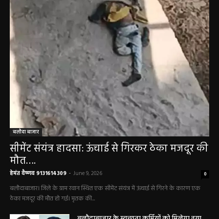
बलौदाबाज़ार न्यूज़
बलौदा बाजार
सीमेंट संयंत्र हादसा: ऊंचाई से गिरकर ठेका मजदूर की
मौत….
हेमंत वैष्णव 9131614309
-
June 9, 2026
0