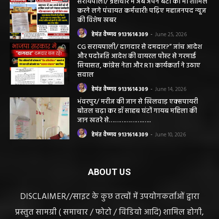
हीरा निकलेगा जहां धान उगाते हैं, उसी खेत से हीरा
निकलना हमारे लिए गर्व और...
हेमंत वैष्णव 9131614309
-
June 25, 2026
सरायपाली/ भ्रष्टाचार में अब अपने बेटों को भी शामिल
करने लगे पंचायत कर्मचारी! पढ़िए महाजनपद न्यूज
की विशेष खबर
हेमंत वैष्णव 9131614309
-
June 25, 2026
CG सरायपाली/ दागदार से दमदार?” जांच आदेश
और पदोन्नति आदेश की वायरल पोस्ट से गरमाई
सियासत, कांग्रेस नेता और RTI कार्यकर्ता ने उठाए
सवाल
हेमंत वैष्णव 9131614309
-
June 14, 2026
भंवरपुर/ मरीज की जान से खिलवाड़ एक्सपायरी
बोतल चढ़ा कर डॉ साहब घंटों गायब महिला की
जान खतरे से……………….…..
हेमंत वैष्णव 9131614309
-
June 10, 2026
ABOUT US