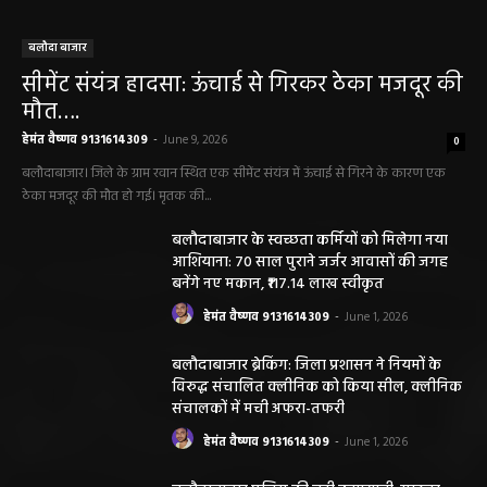
बलौदा बाजार
सीमेंट संयंत्र हादसा: ऊंचाई से गिरकर ठेका मजदूर की
मौत….
हेमंत वैष्णव 9131614309
-
June 9, 2026
0
बलौदाबाजार। जिले के ग्राम रवान स्थित एक सीमेंट संयंत्र में ऊंचाई से गिरने के कारण एक
ठेका मजदूर की मौत हो गई। मृतक की...
बलौदाबाजार के स्वच्छता कर्मियों को मिलेगा नया
आशियाना: 70 साल पुराने जर्जर आवासों की जगह
बनेंगे नए मकान, ₹117.14 लाख स्वीकृत
हेमंत वैष्णव 9131614309
-
June 1, 2026
बलौदाबाजार ब्रेकिंग: जिला प्रशासन ने नियमों के
विरुद्ध संचालित क्लीनिक को किया सील, क्लीनिक
संचालकों में मची अफरा-तफरी
हेमंत वैष्णव 9131614309
-
June 1, 2026