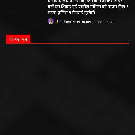
बलौदाबाजार पुलिस की बड़ी कामयाबी: साइबर
ठगी का शिकार हुई ग्रामीण महिला को वापस मिले ₹1
लाख, पुलिस ने दिखाई मुस्तैदी
हेमंत वैष्णव 9131614309
-
June 1, 2026
सारंगढ़ न्यूज़