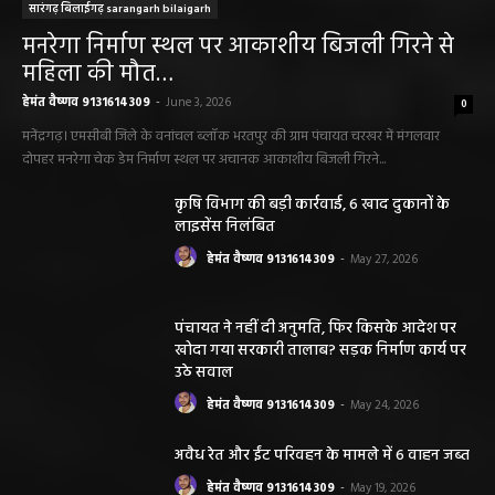
सारंगढ़ बिलाईगढ़ sarangarh bilaigarh
मनरेगा निर्माण स्थल पर आकाशीय बिजली गिरने से
महिला की मौत…
हेमंत वैष्णव 9131614309
-
June 3, 2026
0
मनेंद्रगढ़। एमसीबी जिले के वनांचल ब्लॉक भरतपुर की ग्राम पंचायत चरखर में मंगलवार
दोपहर मनरेगा चेक डेम निर्माण स्थल पर अचानक आकाशीय बिजली गिरने...
कृषि विभाग की बड़ी कार्रवाई, 6 खाद दुकानों के
लाइसेंस निलंबित
हेमंत वैष्णव 9131614309
-
May 27, 2026
पंचायत ने नहीं दी अनुमति, फिर किसके आदेश पर
खोदा गया सरकारी तालाब? सड़क निर्माण कार्य पर
उठे सवाल
हेमंत वैष्णव 9131614309
-
May 24, 2026
अवैध रेत और ईंट परिवहन के मामले में 6 वाहन जब्त
हेमंत वैष्णव 9131614309
-
May 19, 2026