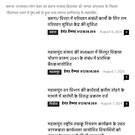
हेल्थ प्लस
हेल्थ प्लस
सरायपाली/ ओम हॉस्पिटल सामान्य बीमारियों से
लेकर डायबिटीज व बीपी तक का इलाज, 9 अगस्त
को मिलेगा विशेषज्ञ ईलाज परामर्श