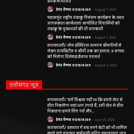
संपादक हेमंत वैष्णव
बीएसएनएल आफिस के पास बसना (महासमुंद) छत्तीसगढ़
मोबाईल न.9131614309