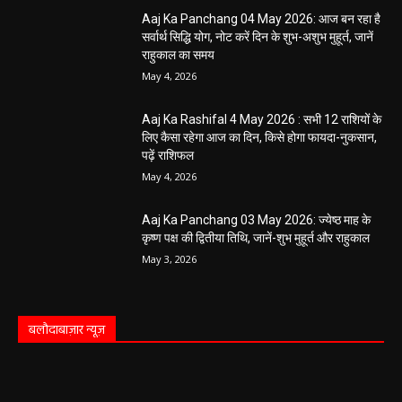
लाख, पुलिस ने दिखाई मुस्तैदी
हेमंत वैष्णव 9131614309
-
June 1, 2026
सारंगढ़ न्यूज़
सारंगढ़ बिलाईगढ़ sarangarh bilaigarh