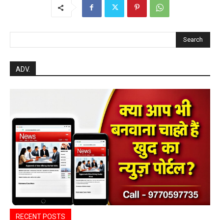
हेमंत वैष्णव 9131614309
-
August 7, 2026
महासमुंद
0
महासमुंद वन विभाग की कार्रवाई करील तोड़ने के
मामले में आरोपी के विरुद्ध प्रकरण दर्ज
हेमंत वैष्णव 9131614309
-
August 7, 2026
पिथौरा
0
महासमुंद राष्ट्रीय तंबाकू नियंत्रण कार्यक्रम के तहत
जागरूकता कार्यशाला आयोजित विद्यार्थियों को
तंबाकू के दुष्प्रभावों की दी जानकारी
हेमंत वैष्णव 9131614309
-
Uncategorized
August 7, 2026
0
महासमुंद खाद्य सुरक्षा विभाग द्वारा पिथौरा एवं
बागबाहरा में किया औचक निरीक्षण खाद्य पदार्थों की
गुणवत्ता एवं स्वच्छता को लेकर आवश्यक
सावधानियां बरतने के...
हेमंत वैष्णव 9131614309
-
CG बागबाहरा
August 7, 2026
0