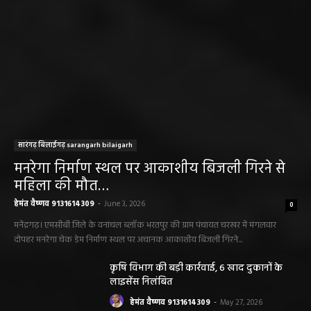
छत्तीसगढ़ न्यूज़
सरायपाली। “हमें विश्वास नहीं था कि हमारे खेत से
हीरा निकलेगा जहां धान उगाते हैं, उसी खेत से हीरा
निकलना हमारे लिए गर्व और...
हेमंत वैष्णव 9131614309
-
June 25, 2026
सरायपाली/ भ्रष्टाचार में अब अपने बेटों को भी शामिल
करने लगे पंचायत कर्मचारी! पढ़िए महाजनपद न्यूज
की विशेष खबर
हेमंत वैष्णव 9131614309
-
June 25, 2026
CG सरायपाली/ दागदार से दमदार?” जांच आदेश
और पदोन्नति आदेश की वायरल पोस्ट से गरमाई
सियासत, कांग्रेस नेता और RTI कार्यकर्ता ने उठाए
सवाल
हेमंत वैष्णव 9131614309
-
June 14, 2026
भंवरपुर/ मरीज की जान से खिलवाड़ एक्सपायरी
बोतल चढ़ा कर डॉ साहब घंटों गायब महिला की
जान खतरे से……………….…..