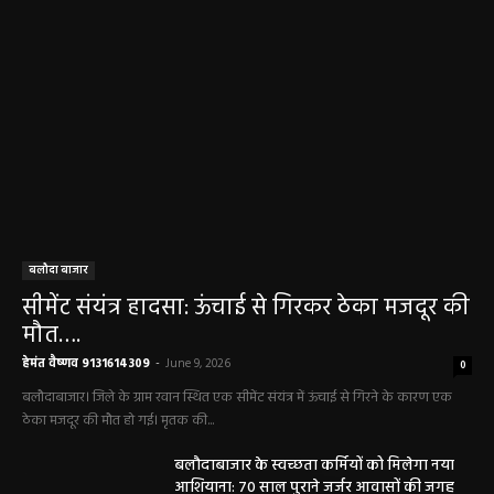
मनरेगा निर्माण स्थल पर आकाशीय बिजली गिरने से
महिला की मौत…
हेमंत वैष्णव 9131614309
-
June 3, 2026
0
मनेंद्रगढ़। एमसीबी जिले के वनांचल ब्लॉक भरतपुर की ग्राम पंचायत चरखर में मंगलवार
दोपहर मनरेगा चेक डेम निर्माण स्थल पर अचानक आकाशीय बिजली गिरने...
कृषि विभाग की बड़ी कार्रवाई, 6 खाद दुकानों के
लाइसेंस निलंबित
हेमंत वैष्णव 9131614309
-
May 27, 2026
पंचायत ने नहीं दी अनुमति, फिर किसके आदेश पर
खोदा गया सरकारी तालाब? सड़क निर्माण कार्य पर
उठे सवाल
हेमंत वैष्णव 9131614309
-
May 24, 2026
अवैध रेत और ईंट परिवहन के मामले में 6 वाहन जब्त
हेमंत वैष्णव 9131614309
-
May 19, 2026