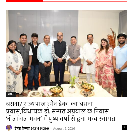
सरायपाली/ ओम हॉस्पिटल सामान्य बीमारियों से
लेकर डायबिटीज व बीपी तक का इलाज, 9 अगस्त
को मिलेगा विशेषज्ञ ईलाज परामर्श
हेमंत वैष्णव 9131614309
-
August 6, 2026
हेल्थ प्लस
0
महासमुंद कलेक्टर ने सुनी आमजनों की समस्याएं,
संबंधित विभागों को त्वरित निराकरण के दिए निर्देश
हेमंत वैष्णव 9131614309
-
Uncategorized
August 4, 2026
0
महासमुंद मातृ एवं शिशु मृत्यु दर में कमी लाने जिला
स्तरीय समीक्षा बैठक आयोजित
हेमंत वैष्णव 9131614309
-
August 3, 2026
महासमुंद
0
बसना/ संतान प्राप्ति से जुड़ी समस्याओं का मिलेगा
आधुनिक इलाज, 4 अगस्त को विशेष परामर्श शिविर
हेमंत वैष्णव 9131614309
-
August 2, 2026
बसना
0