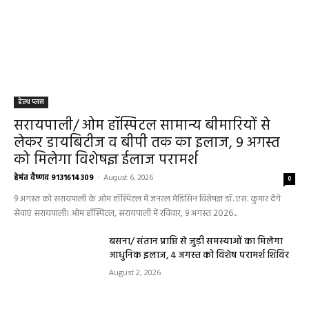
मंगलवार का पंचांग और शुभ समय
हेमंत वैष्णव 9131614309
-
May 5, 2026
0
05 May 2026 Today Shubh Muhurat : क्या आप आज कोई नया काम शुरू करने
की सोच रहे हैं? या कोई महत्वपूर्ण निर्णय लेने वाले...
5 May 2026 Ka Rashifal: आज बड़े मंगल के दिन
खुलेंगे इन राशियों के भाग्य के द्वार,पढ़ें दैनिक राशिफल
May 5, 2026
Aaj Ka Panchang 04 May 2026: आज बन रहा है
सर्वार्थ सिद्धि योग, नोट करें दिन के शुभ-अशुभ मुहूर्त, जानें
राहुकाल का समय
May 4, 2026
Aaj Ka Rashifal 4 May 2026 : सभी 12 राशियों के
लिए कैसा रहेगा आज का दिन, किसे होगा फायदा-नुकसान,
पढ़ें राशिफल
May 4, 2026