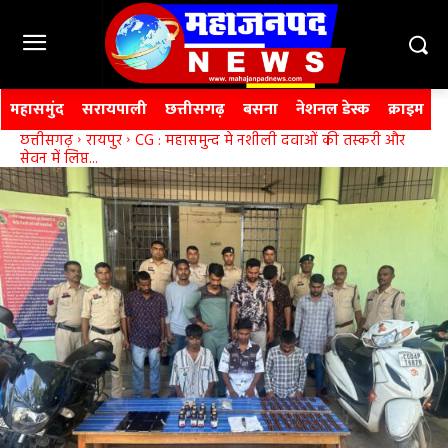
महासमुंद
सरायपाली
छत्तीसगढ़
बसना
नेशनल डेस्क
क्राइम
छत्तीसगढ़
रायपुर
CG : महासमुन्द मे नशीली दवाओं की तस्करी और
सेवन में लिप्त...