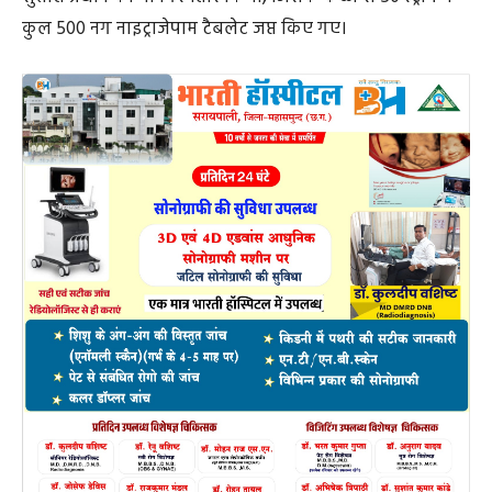
टी. बजरंग (रायपुर),
सोनू साहू (फाफाडीह, रायपुर),
जनक बघेल (त्रिमूर्ति नगर, रायपुर),
अमित यादव (फाफाडीह, रायपुर),
सचिन ध्रुव (फाफाडीह, रायपुर),