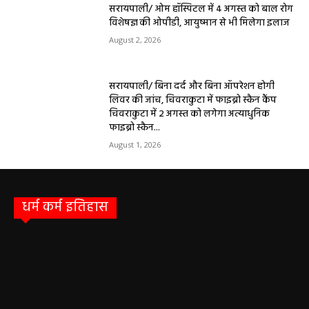
Aaj Ka Panchang 03 May 2026: ज्येष्ठ माह के
कृष्ण पक्ष की द्वितीया तिथि, जानें-शुभ मुहूर्त और राहुकाल
May 3, 2026
बलौदाबाज़ार न्यूज़