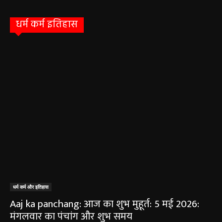
हेमंत वैष्णव 9131614309
-
August 6, 2026
0
9 अगस्त को सरायपाली के ओम हॉस्पिटल में जनरल मेडिसिन विशेषज्ञ डॉ. एस. कुमार देंगे
सेवाएं सरायपाली। ओम हॉस्पिटल, सरायपाली में रविवार, 9 अगस्त 2026...
बसना/ संतान प्राप्ति से जुड़ी समस्याओं का मिलेगा
आधुनिक इलाज, 4 अगस्त को विशेष परामर्श शिविर
August 2, 2026
सरायपाली/ ओम हॉस्पिटल में 4 अगस्त को बाल रोग
विशेषज्ञ की ओपीडी, आयुष्मान से भी मिलेगा इलाज
August 2, 2026
सरायपाली/ बिना दर्द और बिना ऑपरेशन होगी
लिवर की जांच, चिवराकुटा में फाइब्रो स्कैन कैंप
चिवराकुटा में 2 अगस्त को लगेगा अत्याधुनिक
फाइब्रो स्कैन...
August 1, 2026