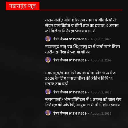
मनरेगा निर्माण स्थल पर आकाशीय बिजली गिरने से
महिला की मौत…
हेमंत वैष्णव 9131614309
-
June 3, 2026
0
मनेंद्रगढ़। एमसीबी जिले के वनांचल ब्लॉक भरतपुर की ग्राम पंचायत चरखर में मंगलवार
दोपहर मनरेगा चेक डेम निर्माण स्थल पर अचानक आकाशीय बिजली गिरने...
कृषि विभाग की बड़ी कार्रवाई, 6 खाद दुकानों के
लाइसेंस निलंबित
हेमंत वैष्णव 9131614309
-
May 27, 2026
पंचायत ने नहीं दी अनुमति, फिर किसके आदेश पर
खोदा गया सरकारी तालाब? सड़क निर्माण कार्य पर
उठे सवाल
हेमंत वैष्णव 9131614309
-
May 24, 2026
अवैध रेत और ईंट परिवहन के मामले में 6 वाहन जब्त
हेमंत वैष्णव 9131614309
-
May 19, 2026