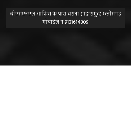
हेमंत वैष्णव 9131614309
-
June 10, 2026
ABOUT US
DISCLAIMER//साइट के कुछ तत्वों में उपयोगकर्ताओं द्वारा
प्रस्तुत सामग्री ( समाचार / फोटो / विडियो आदि) शामिल होगी,
महाजनपद न्यूज इस तरह के सामग्रियों के लिए कोई जिम्मेदार नहीं
स्वीकार करता है। महाजनपद न्यूज में प्रकाशित ऐसी सामग्री के
लिए संवाददाता / खबर देने वाला स्वयं जिम्मेदार होगा, महाजनपद
न्यूज या उसके स्वामी, मुद्रक, प्रकाशक, संपादक की कोई भी
जिम्मेदारी नहीं होगी, सभी विवादों का न्याय क्षेत्र महासमुंद होगा,
महाजनपद न्यूज की विषय सामग्री (कटेंट) से संबंधित किसी भी
सुझाव, शिकायत या राय भेजने के लिए हमसे संपर्क करें।
संपादक हेमंत वैष्णव