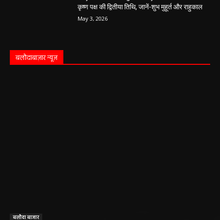
हेमंत वैष्णव 9131614309
-
May 5, 2026
0
05 May 2026 Today Shubh Muhurat : क्या आप आज कोई नया काम शुरू करने
की सोच रहे हैं? या कोई महत्वपूर्ण निर्णय लेने वाले...
5 May 2026 Ka Rashifal: आज बड़े मंगल के दिन
खुलेंगे इन राशियों के भाग्य के द्वार,पढ़ें दैनिक राशिफल
May 5, 2026
Aaj Ka Panchang 04 May 2026: आज बन रहा है
सर्वार्थ सिद्धि योग, नोट करें दिन के शुभ-अशुभ मुहूर्त, जानें
राहुकाल का समय
May 4, 2026
Aaj Ka Rashifal 4 May 2026 : सभी 12 राशियों के
लिए कैसा रहेगा आज का दिन, किसे होगा फायदा-नुकसान,
पढ़ें राशिफल
May 4, 2026