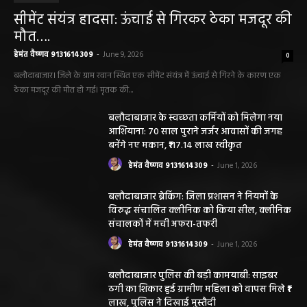
Aaj Ka Panchang 03 May 2026: ज्येष्ठ माह के
कृष्ण पक्ष की द्वितीया तिथि, जानें-शुभ मुहूर्त और राहुकाल
May 3, 2026
बलौदाबाज़ार न्यूज़