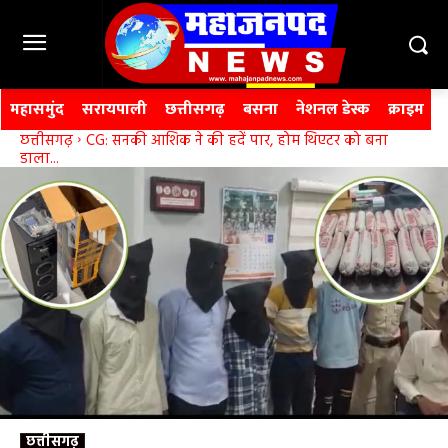
महासमुंद
सरायपाली
छत्तीसगढ़
बसना
नेशनल डेस्क
क्राइम
छत्तीसगढ़
CG: सनकी आशिक ने की हदें पार, होम थिएटर को बना
डाला...
छत्तीसगढ़