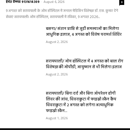
हेल्थ प्लस
हेल्थ प्लस
सरायपाली/ ओम हॉस्पिटल सामान्य बीमारियों से
लेकर डायबिटीज व बीपी तक का इलाज, 9 अगस्त
को मिलेगा विशेषज्ञ ईलाज परामर्श