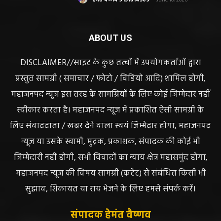
छत्तीसगढ़ न्यूज़
सरायपाली। “हमें विश्वास नहीं था कि हमारे खेत से
हीरा निकलेगा जहां धान उगाते हैं, उसी खेत से हीरा
निकलना हमारे लिए गर्व और...
हेमंत वैष्णव 9131614309
-
June 25, 2026
सरायपाली/ भ्रष्टाचार में अब अपने बेटों को भी शामिल
करने लगे पंचायत कर्मचारी! पढ़िए महाजनपद न्यूज
की विशेष खबर
हेमंत वैष्णव 9131614309
-
June 25, 2026
CG सरायपाली/ दागदार से दमदार?” जांच आदेश
और पदोन्नति आदेश की वायरल पोस्ट से गरमाई
सियासत, कांग्रेस नेता और RTI कार्यकर्ता ने उठाए
सवाल
हेमंत वैष्णव 9131614309
-
June 14, 2026
भंवरपुर/ मरीज की जान से खिलवाड़ एक्सपायरी
बोतल चढ़ा कर डॉ साहब घंटों गायब महिला की
जान खतरे से……………….…..