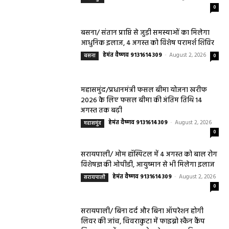
हेल्थ प्लस
सरायपाली/ ओम हॉस्पिटल सामान्य बीमारियों से
लेकर डायबिटीज व बीपी तक का इलाज, 9 अगस्त
को मिलेगा विशेषज्ञ ईलाज परामर्श
0
हेमंत वैष्णव 9131614309
-
August 6, 2026
9 अगस्त को सरायपाली के ओम हॉस्पिटल में जनरल मेडिसिन विशेषज्ञ डॉ. एस. कुमार देंगे
सेवाएं सरायपाली। ओम हॉस्पिटल, सरायपाली में रविवार, 9 अगस्त 2026...
महासमुंद कलेक्टर ने सुनी आमजनों की समस्याएं,
संबंधित विभागों को त्वरित निराकरण के दिए निर्देश
हेमंत वैष्णव 9131614309
-
Uncategorized
August 4, 2026
0
महासमुंद मातृ एवं शिशु मृत्यु दर में कमी लाने जिला
स्तरीय समीक्षा बैठक आयोजित