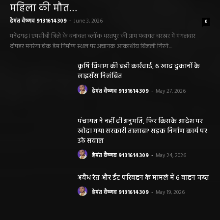
लाख, पुलिस ने दिखाई मुस्तैदी
हेमंत वैष्णव 9131614309
-
June 1, 2026
सारंगढ़ न्यूज़
सारंगढ़ बिलाईगढ़ sarangarh bilaigarh