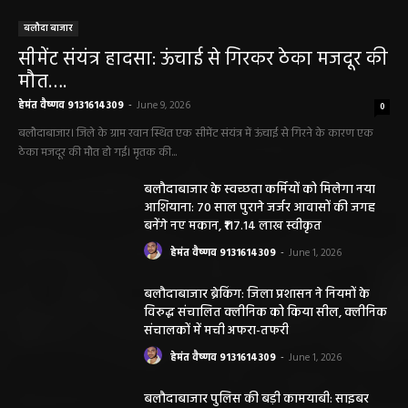
बलौदा बाजार
सीमेंट संयंत्र हादसा: ऊंचाई से गिरकर ठेका मजदूर की
मौत….
हेमंत वैष्णव 9131614309
-
June 9, 2026
0
बलौदाबाजार। जिले के ग्राम रवान स्थित एक सीमेंट संयंत्र में ऊंचाई से गिरने के कारण एक
ठेका मजदूर की मौत हो गई। मृतक की...
बलौदाबाजार के स्वच्छता कर्मियों को मिलेगा नया
आशियाना: 70 साल पुराने जर्जर आवासों की जगह
बनेंगे नए मकान, ₹117.14 लाख स्वीकृत
हेमंत वैष्णव 9131614309
-
June 1, 2026
बलौदाबाजार ब्रेकिंग: जिला प्रशासन ने नियमों के
विरुद्ध संचालित क्लीनिक को किया सील, क्लीनिक
संचालकों में मची अफरा-तफरी
हेमंत वैष्णव 9131614309
-
June 1, 2026
बलौदाबाजार पुलिस की बड़ी कामयाबी: साइबर