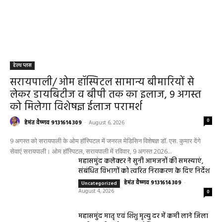
हेल्थ प्लस
सरायपाली/ ओम हॉस्पिटल सामान्य बीमारियों से
लेकर डायबिटीज व बीपी तक का इलाज, 9 अगस्त
को मिलेगा विशेषज्ञ ईलाज परामर्श
0
हेमंत वैष्णव 9131614309
-
August 6, 2026
9 अगस्त को सरायपाली के ओम हॉस्पिटल में जनरल मेडिसिन विशेषज्ञ डॉ. एस. कुमार देंगे
सेवाएं सरायपाली। ओम हॉस्पिटल, सरायपाली में रविवार, 9 अगस्त 2026...
महासमुंद कलेक्टर ने सुनी आमजनों की समस्याएं,
संबंधित विभागों को त्वरित निराकरण के दिए निर्देश
हेमंत वैष्णव 9131614309
-
Uncategorized
August 4, 2026
0
महासमुंद मातृ एवं शिशु मृत्यु दर में कमी लाने जिला