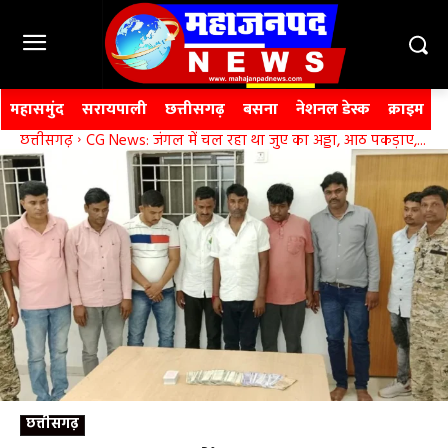
महासमुंद
सरायपाली
छत्तीसगढ़
बसना
नेशनल डेस्क
क्राइम
छत्तीसगढ़
CG News: जंगल में चल रहा था जुए का अड्डा, आठ पकड़ाए,...
छत्तीसगढ़