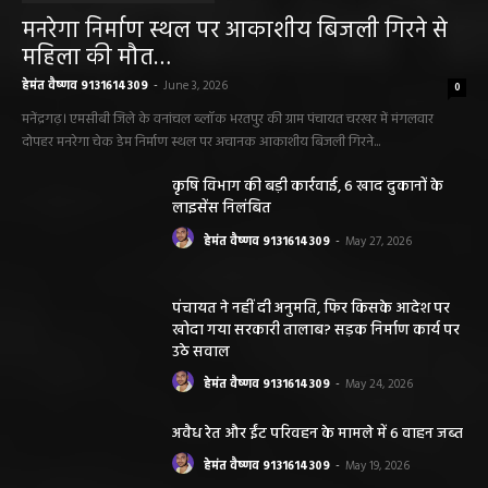
मनरेगा निर्माण स्थल पर आकाशीय बिजली गिरने से
महिला की मौत…
हेमंत वैष्णव 9131614309
-
June 3, 2026
0
मनेंद्रगढ़। एमसीबी जिले के वनांचल ब्लॉक भरतपुर की ग्राम पंचायत चरखर में मंगलवार
दोपहर मनरेगा चेक डेम निर्माण स्थल पर अचानक आकाशीय बिजली गिरने...
कृषि विभाग की बड़ी कार्रवाई, 6 खाद दुकानों के
लाइसेंस निलंबित
हेमंत वैष्णव 9131614309
-
May 27, 2026
पंचायत ने नहीं दी अनुमति, फिर किसके आदेश पर
खोदा गया सरकारी तालाब? सड़क निर्माण कार्य पर
उठे सवाल
हेमंत वैष्णव 9131614309
-
May 24, 2026
अवैध रेत और ईंट परिवहन के मामले में 6 वाहन जब्त
हेमंत वैष्णव 9131614309
-
May 19, 2026