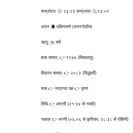
चन्द्रोदय: 🌝 २३:२३ चन्द्रास्त: 🌜१३:०१
अयन 🌘 दक्षिणायणे (उत्तरगोलीय)
ऋतु: ⛈️ वर्षा
शक सम्वत: 👉 १९४७ (विश्वावसु)
विक्रम सम्वत: 👉 २०८२ (सिद्धार्थी)
मास 👉 भाद्रपद पक्ष 👉 कृष्ण
तिथि 👉 अष्टमी (२१:३४ से नवमी)
नक्षत्र 👉 भरणी (०६:०६ से कृत्तिका, २८:३८ से रोहिणी)