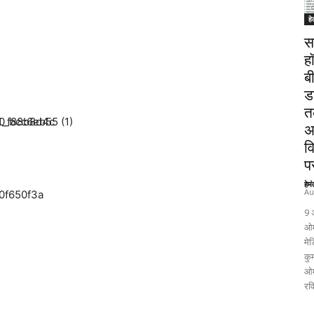
हे
स
ह
ब
ड
त
अ
व
पर
हेम
Au
9 
ओम
मेड
कुम
ओम
रव