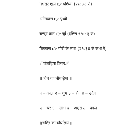
नक्षत्र शूल 👉 पश्चिम (२८:३८ से)
अग्निवास 👉 पृथ्वी
चन्द्र वास 👉 पूर्व (दक्षिण ११:४३ से)
शिववास 👉 गौरी के साथ (२१:३४ से सभा में)
☄चौघड़िया विचार☄
॥ दिन का चौघड़िया ॥
१ – काल २ – शुभ ३ – रोग ४ – उद्वेग
५ – चर ६ – लाभ ७ – अमृत ८ – काल
॥रात्रि का चौघड़िया॥