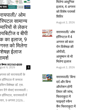
मिलेगा आधुनिक
इलाज, 4 अगस्त
ल्थ प्लस
को विशेष परामर्श
रायपाली/ ओम
शिविर
ॉस्पिटल सामान्य
August 2, 2026
ीमारियों से लेकर
सरायपाली/ ओम
ायबिटीज व बीपी
हॉस्पिटल में 4
क का इलाज, 9
अगस्त को बाल
गस्त को मिलेगा
रोग विशेषज्ञ की
िशेषज्ञ ईलाज
ओपीडी,
आयुष्मान से भी
ामर्श
मिलेगा इलाज
ंत वैष्णव 9131614309
-
August 2, 2026
gust 6, 2026
0
अगस्त को सरायपाली के
सरायपाली/ बिना
 हॉस्पिटल में जनरल
दर्द और बिना
िसिन विशेषज्ञ डॉ. एस.
ऑपरेशन होगी
ार देंगे सेवाएं सरायपाली।
लिवर की जांच,
 हॉस्पिटल, सरायपाली में
चिवराकुटा में
िवार, 9 अगस्त 2026...
फाइब्रो स्कैन
कैंप चिवराकुटा में