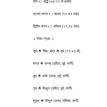
योग 👉 वृद्धि (०७:२१ से ध्रुव)
प्रथम करण 👉 बालव (१०:४१ तक)
द्वितीय करण 👉 कौलव (२१:३४ तक)
॥ गोचर ग्रहा: ॥
सूर्य 🌟 सिंह ,चंद्र 🌟 वृष (११:४३ से)
मंगल 🌟 कन्या (उदित, पूर्व, मार्गी)
बुध 🌟 कर्क (उदय, पूर्व, मार्गी)
गुरु 🌟 मिथुन (उदित, पूर्व, मार्गी)
शुक्र 🌟 मिथुन (अस्त, पश्चिम, मार्गी)