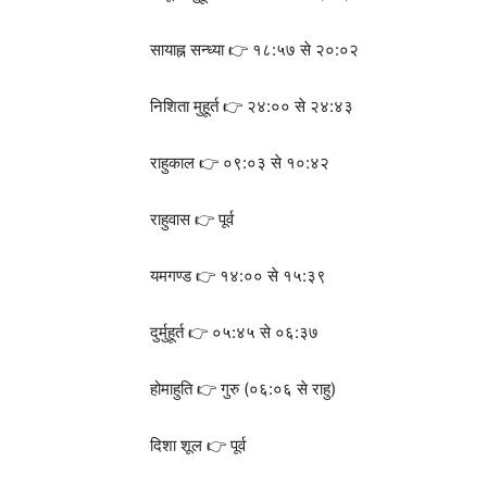
सायाह्न सन्ध्या 👉 १८:५७ से २०:०२
निशिता मुहूर्त 👉 २४:०० से २४:४३
राहुकाल 👉 ०९:०३ से १०:४२
राहुवास 👉 पूर्व
यमगण्ड 👉 १४:०० से १५:३९
दुर्मुहूर्त 👉 ०५:४५ से ०६:३७
होमाहुति 👉 गुरु (०६:०६ से राहु)
दिशा शूल 👉 पूर्व