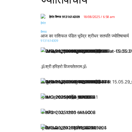
हेमंत वैष्णव 9131614309
18/08/2025 / 6:58 am
आज का राशिफल पंडित भूपेंद्र श्रीधर सतपति ज्योतिषाचार्य
🕉श्री हरिहरो विजयतेतराम🕉
🌄सुप्रभातम🌄
🗓आज का पञ्चाङ्ग🗓
🌻शनिवार, १६ अगस्त २०२५🌻
सूर्योदय: 🌄 ०६:०३ सूर्यास्त: 🌅 ०६:५९