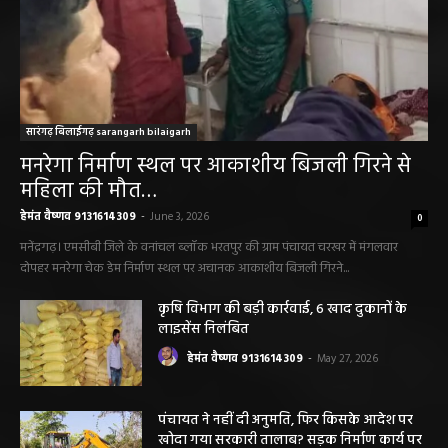
सारंगढ़ बिलाईगढ़ sarangarh bilaigarh
मनरेगा निर्माण स्थल पर आकाशीय बिजली गिरने से
महिला की मौत…
हेमंत वैष्णव 9131614309
-
June 3, 2026
0
मनेंद्रगढ़। एमसीबी जिले के वनांचल ब्लॉक भरतपुर की ग्राम पंचायत चरखर में मंगलवार
दोपहर मनरेगा चेक डेम निर्माण स्थल पर अचानक आकाशीय बिजली गिरने...
कृषि विभाग की बड़ी कार्रवाई, 6 खाद दुकानों के
लाइसेंस निलंबित
हेमंत वैष्णव 9131614309
-
May 27, 2026
पंचायत ने नहीं दी अनुमति, फिर किसके आदेश पर
खोदा गया सरकारी तालाब? सड़क निर्माण कार्य पर