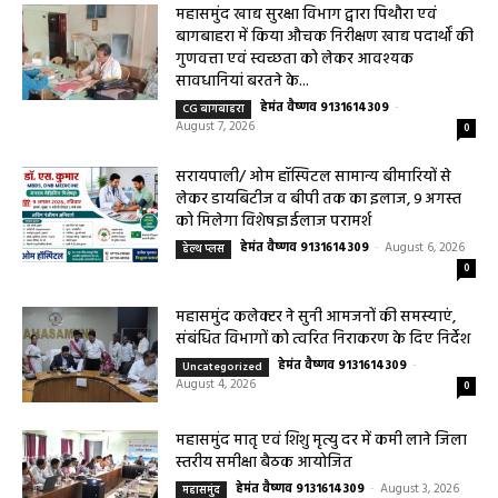
महासमुंद खाद्य सुरक्षा विभाग द्वारा पिथौरा एवं
बागबाहरा में किया औचक निरीक्षण खाद्य पदार्थों की
गुणवत्ता एवं स्वच्छता को लेकर आवश्यक
सावधानियां बरतने के...
हेमंत वैष्णव 9131614309
-
CG बागबाहरा
August 7, 2026
0
सरायपाली/ ओम हॉस्पिटल सामान्य बीमारियों से
लेकर डायबिटीज व बीपी तक का इलाज, 9 अगस्त
को मिलेगा विशेषज्ञ ईलाज परामर्श
हेमंत वैष्णव 9131614309
-
August 6, 2026
हेल्थ प्लस
0
महासमुंद कलेक्टर ने सुनी आमजनों की समस्याएं,
संबंधित विभागों को त्वरित निराकरण के दिए निर्देश
हेमंत वैष्णव 9131614309
-
Uncategorized
August 4, 2026
0
महासमुंद मातृ एवं शिशु मृत्यु दर में कमी लाने जिला
स्तरीय समीक्षा बैठक आयोजित
हेमंत वैष्णव 9131614309
-
August 3, 2026
महासमुंद