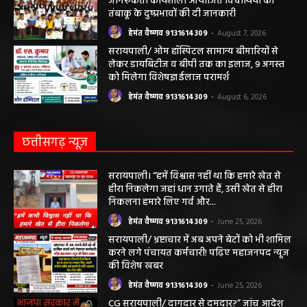
जागरूकता कार्यशाला आयोजित विद्यार्थियों को
तंबाकू के दुष्प्रभावों की दी जानकारी
हेमंत वैष्णव 9131614309
-
August 7, 2026
सरायपाली/ ओम हॉस्पिटल सामान्य बीमारियों से
लेकर डायबिटीज व बीपी तक का इलाज, 9 अगस्त
को मिलेगा विशेषज्ञ ईलाज परामर्श
हेमंत वैष्णव 9131614309
-
August 6, 2026
छत्तीसगढ़ न्यूज़
सरायपाली। “हमें विश्वास नहीं था कि हमारे खेत से
हीरा निकलेगा जहां धान उगाते हैं, उसी खेत से हीरा
निकलना हमारे लिए गर्व और...
हेमंत वैष्णव 9131614309
-
June 25, 2026
सरायपाली/ भ्रष्टाचार में अब अपने बेटों को भी शामिल
करने लगे पंचायत कर्मचारी! पढ़िए महाजनपद न्यूज
की विशेष खबर
हेमंत वैष्णव 9131614309
-
June 25, 2026
CG सरायपाली/ दागदार से दमदार?” जांच आदेश