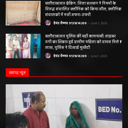
बलौदाबाजार ब्रेकिंग: जिला प्रशासन ने नियमों के
विरुद्ध संचालित क्लीनिक को किया सील, क्लीनिक
संचालकों में मची अफरा-तफरी
हेमंत वैष्णव 9131614309
-
June 1, 2026
बलौदाबाजार पुलिस की बड़ी कामयाबी: साइबर
ठगी का शिकार हुई ग्रामीण महिला को वापस मिले ₹1
लाख, पुलिस ने दिखाई मुस्तैदी
हेमंत वैष्णव 9131614309
-
June 1, 2026
सारंगढ़ न्यूज़