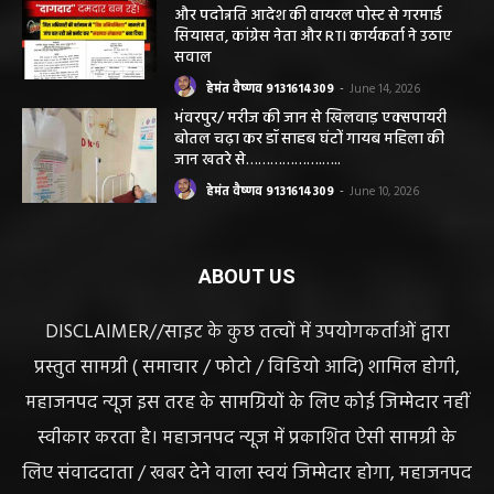
और पदोन्नति आदेश की वायरल पोस्ट से गरमाई
सियासत, कांग्रेस नेता और RTI कार्यकर्ता ने उठाए
सवाल
हेमंत वैष्णव 9131614309
-
June 14, 2026
भंवरपुर/ मरीज की जान से खिलवाड़ एक्सपायरी
बोतल चढ़ा कर डॉ साहब घंटों गायब महिला की
जान खतरे से……………….…..
हेमंत वैष्णव 9131614309
-
June 10, 2026
ABOUT US
DISCLAIMER//साइट के कुछ तत्वों में उपयोगकर्ताओं द्वारा
प्रस्तुत सामग्री ( समाचार / फोटो / विडियो आदि) शामिल होगी,
महाजनपद न्यूज इस तरह के सामग्रियों के लिए कोई जिम्मेदार नहीं
स्वीकार करता है। महाजनपद न्यूज में प्रकाशित ऐसी सामग्री के
लिए संवाददाता / खबर देने वाला स्वयं जिम्मेदार होगा, महाजनपद