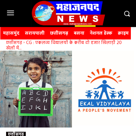
महासमुंद
सरायपाली
छत्तीसगढ़
बसना
नेशनल डेस्क
क्राइम
छत्तीसगढ़
CG : एकलव्य विद्यालयों के करीब दो हजार खिलाड़ी 20
खेलों में...
छत्तीसगढ़