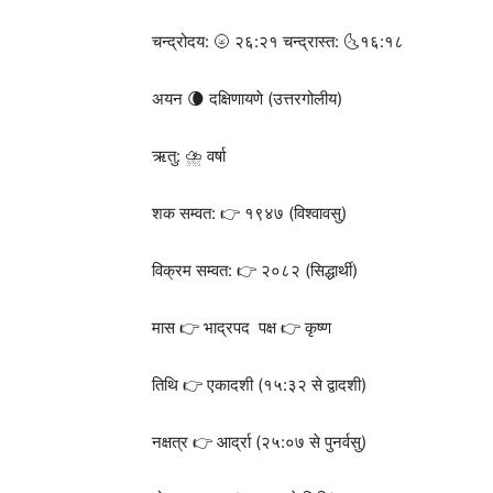
चन्द्रोदय: 🌝 २६:२१ चन्द्रास्त: 🌜१६:१८
अयन 🌘 दक्षिणायणे (उत्तरगोलीय)
ऋतु: ⛈️ वर्षा
शक सम्वत: 👉 १९४७ (विश्वावसु)
विक्रम सम्वत: 👉 २०८२ (सिद्धार्थी)
मास 👉 भाद्रपद पक्ष 👉 कृष्ण
तिथि 👉 एकादशी (१५:३२ से द्वादशी)
नक्षत्र 👉 आर्द्रा (२५:०७ से पुनर्वसु)