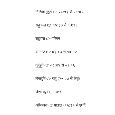
निशिता मुहूर्त 👉 २३:५९ से २४:४२
राहुकाल 👉 १५:३७ से १७:१६
राहुवास 👉 पश्चिम
यमगण्ड 👉 ०९:०३ से १०:४२
दुर्मुहूर्त 👉 ०८:२४ से ०९:१६
होमाहुति 👉 राहु (२५:०७ से केतु)
दिशा शूल 👉 उत्तर
अग्निवास 👉 पाताल (१५:३२ से पृथ्वी)