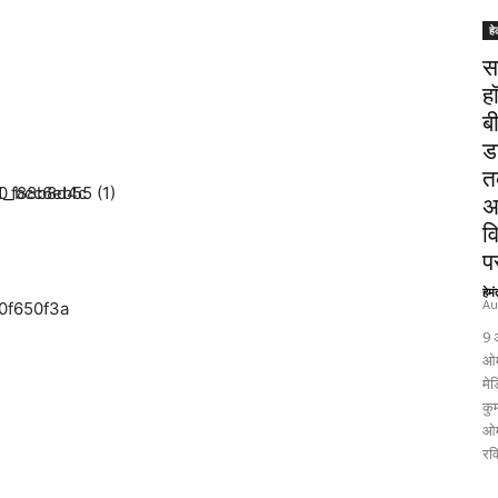
हे
स
ह
ब
ड
त
अ
व
पर
हेम
Au
9 
ओम
मेड
कुम
ओम
रव