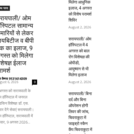
मिलेगा आधुनिक
इलाज, 4 अगस्त
ल्थ प्लस
को विशेष परामर्श
रायपाली/ ओम
शिविर
ॉस्पिटल सामान्य
August 2, 2026
ीमारियों से लेकर
सरायपाली/ ओम
ायबिटीज व बीपी
हॉस्पिटल में 4
क का इलाज, 9
अगस्त को बाल
गस्त को मिलेगा
रोग विशेषज्ञ की
िशेषज्ञ ईलाज
ओपीडी,
आयुष्मान से भी
ामर्श
मिलेगा इलाज
ंत वैष्णव 9131614309
-
August 2, 2026
gust 6, 2026
0
अगस्त को सरायपाली के
सरायपाली/ बिना
 हॉस्पिटल में जनरल
दर्द और बिना
िसिन विशेषज्ञ डॉ. एस.
ऑपरेशन होगी
ार देंगे सेवाएं सरायपाली।
लिवर की जांच,
 हॉस्पिटल, सरायपाली में
चिवराकुटा में
िवार, 9 अगस्त 2026...
फाइब्रो स्कैन
कैंप चिवराकुटा में