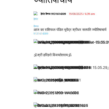
हेमंत वैष्णव 9131614309
19/08/2025 / 6:39 am
आज का राशिफल पंडित भूपेंद्र श्रीधर सतपति ज्योतिषाचार्य
🕉श्री हरिहरो विजयतेतराम🕉
🌄सुप्रभातम🌄
🗓आज का पञ्चाङ्ग🗓
🌻मंगलवार, १९ अगस्त २०२५🌻
सूर्योदय: 🌄 ०६:०४ सूर्यास्त: 🌅 ०६:५७