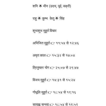
शनि 🌟 मीन (उदय, पूर्व, वक्री)
राहु 🌟 कुम्भ केतु 🌟 सिंह
शुभाशुभ मुहूर्त विचार
अभिजित मुहूर्त 👉 ११:५४ से १२:४६
अमृत काल 👉 १५:३२ से १७:०४
त्रिपुष्कर योग 👉 २५:०७ से २९:४७
विजय मुहूर्त 👉 १४:३१ से १५:२४
गोधूलि मुहूर्त 👉 १८:५४ से १९:१६
सायाह्न सन्ध्या 👉 १८:५४ से १९:५९