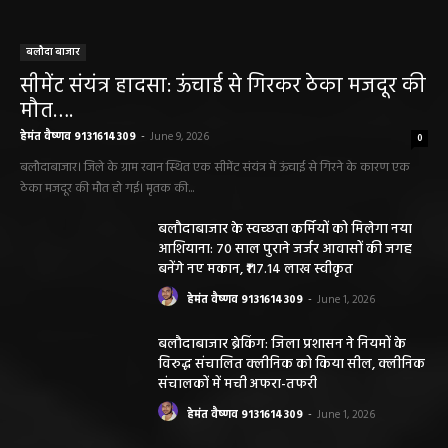
बलौदा बाजार
सीमेंट संयंत्र हादसा: ऊंचाई से गिरकर ठेका मजदूर की
मौत….
हेमंत वैष्णव 9131614309
-
June 9, 2026
0
बलौदाबाजार। जिले के ग्राम रवान स्थित एक सीमेंट संयंत्र में ऊंचाई से गिरने के कारण एक
ठेका मजदूर की मौत हो गई। मृतक की...
बलौदाबाजार के स्वच्छता कर्मियों को मिलेगा नया
आशियाना: 70 साल पुराने जर्जर आवासों की जगह
बनेंगे नए मकान, ₹117.14 लाख स्वीकृत
हेमंत वैष्णव 9131614309
-
June 1, 2026
बलौदाबाजार ब्रेकिंग: जिला प्रशासन ने नियमों के
विरुद्ध संचालित क्लीनिक को किया सील, क्लीनिक
संचालकों में मची अफरा-तफरी
हेमंत वैष्णव 9131614309
-
June 1, 2026