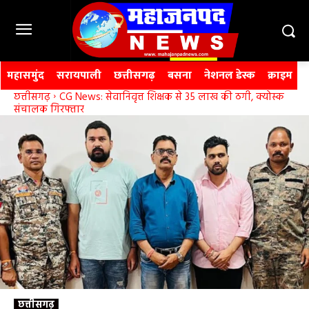
महासमुंद
सरायपाली
छत्तीसगढ़
बसना
नेशनल डेस्क
क्राइम
छत्तीसगढ़
CG News: सेवानिवृत्त शिक्षक से 35 लाख की ठगी, क्योस्क
संचालक गिरफ्तार
छत्तीसगढ़