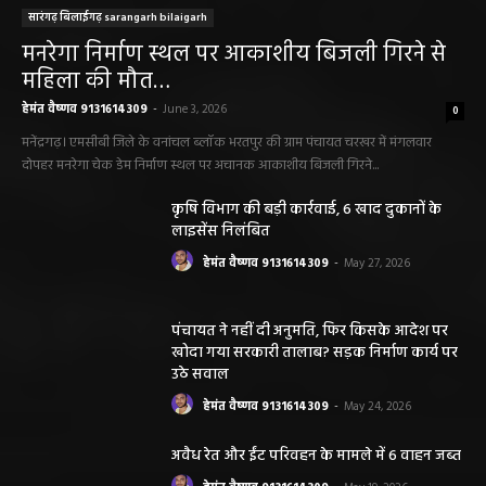
सारंगढ़ बिलाईगढ़ sarangarh bilaigarh
मनरेगा निर्माण स्थल पर आकाशीय बिजली गिरने से
महिला की मौत…
हेमंत वैष्णव 9131614309
-
June 3, 2026
0
मनेंद्रगढ़। एमसीबी जिले के वनांचल ब्लॉक भरतपुर की ग्राम पंचायत चरखर में मंगलवार
दोपहर मनरेगा चेक डेम निर्माण स्थल पर अचानक आकाशीय बिजली गिरने...
कृषि विभाग की बड़ी कार्रवाई, 6 खाद दुकानों के
लाइसेंस निलंबित
हेमंत वैष्णव 9131614309
-
May 27, 2026
पंचायत ने नहीं दी अनुमति, फिर किसके आदेश पर
खोदा गया सरकारी तालाब? सड़क निर्माण कार्य पर
उठे सवाल
हेमंत वैष्णव 9131614309
-
May 24, 2026
अवैध रेत और ईंट परिवहन के मामले में 6 वाहन जब्त