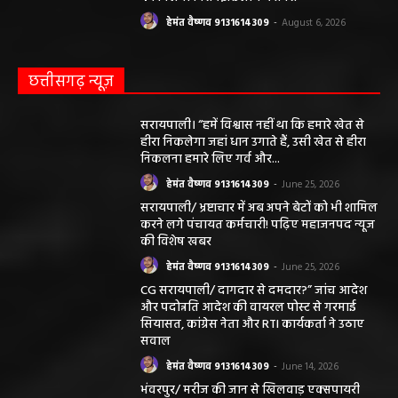
हेमंत वैष्णव 9131614309
-
August 6, 2026
छत्तीसगढ़ न्यूज़
सरायपाली। “हमें विश्वास नहीं था कि हमारे खेत से
हीरा निकलेगा जहां धान उगाते हैं, उसी खेत से हीरा
निकलना हमारे लिए गर्व और...
हेमंत वैष्णव 9131614309
-
June 25, 2026
सरायपाली/ भ्रष्टाचार में अब अपने बेटों को भी शामिल
करने लगे पंचायत कर्मचारी! पढ़िए महाजनपद न्यूज
की विशेष खबर
हेमंत वैष्णव 9131614309
-
June 25, 2026
CG सरायपाली/ दागदार से दमदार?” जांच आदेश
और पदोन्नति आदेश की वायरल पोस्ट से गरमाई
सियासत, कांग्रेस नेता और RTI कार्यकर्ता ने उठाए
सवाल
हेमंत वैष्णव 9131614309
-
June 14, 2026
भंवरपुर/ मरीज की जान से खिलवाड़ एक्सपायरी