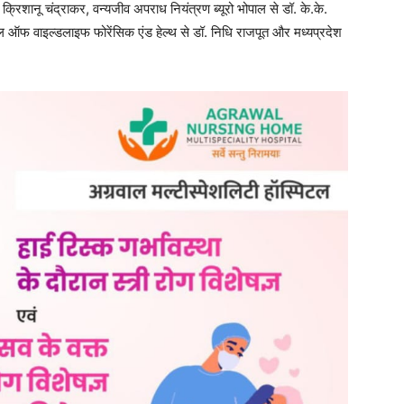
क्रिशानू चंद्राकर, वन्यजीव अपराध नियंत्रण ब्यूरो भोपाल से डॉ. के.के.
कूल ऑफ वाइल्डलाइफ फोरेंसिक एंड हेल्थ से डॉ. निधि राजपूत और मध्यप्रदेश
िनियम 1972, दंडनीय अपराधों की श्रेणियां, अनुसूचित प्राणियों का महत्व,
निकता पर जानकारी दी गई। विशेषज्ञों ने केस स्टडी और वास्तविक उदाहरणों के