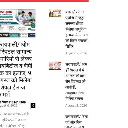
बसना/ संतान
प्राप्ति से जुड़ी
समस्याओं का
मिलेगा आधुनिक
इलाज, 4 अगस्त
ल्थ प्लस
को विशेष परामर्श
रायपाली/ ओम
शिविर
ॉस्पिटल सामान्य
August 2, 2026
ीमारियों से लेकर
सरायपाली/ ओम
ायबिटीज व बीपी
हॉस्पिटल में 4
क का इलाज, 9
अगस्त को बाल
गस्त को मिलेगा
रोग विशेषज्ञ की
िशेषज्ञ ईलाज
ओपीडी,
आयुष्मान से भी
ामर्श
मिलेगा इलाज
ंत वैष्णव 9131614309
-
August 2, 2026
gust 6, 2026
0
अगस्त को सरायपाली के
सरायपाली/ बिना
 हॉस्पिटल में जनरल
दर्द और बिना
िसिन विशेषज्ञ डॉ. एस.
ऑपरेशन होगी