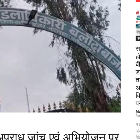
हे
स
ह
ब
ड
त
अ
व
पर
हेम
Au
9 
ओम
अपराध जांच एवं अभियोजन पर
मेड