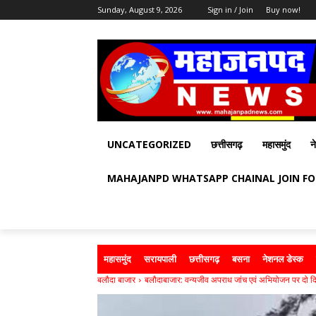
Sunday, August 9, 2026
Sign in / Join
Buy now!
UNCATEGORIZED
छत्तीसगढ़
महासमुंद
न
MAHAJANPD WHATSAPP CHAINAL JOIN F
महासमुंद
सरायपाली
छत्तीसगढ़
बसना
नेशनल डेस्क
बलौदा बाजार
बलौदाबाजार: वन्यजीव अपराध जांच एवं अभियोजन पर दो दि