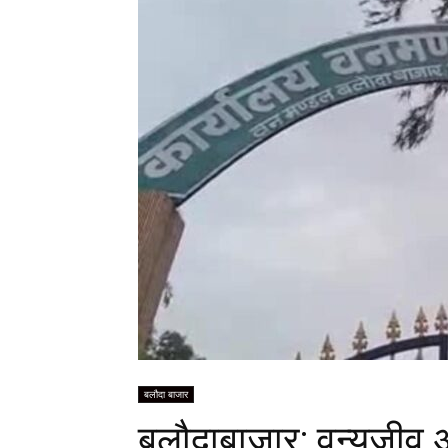
बलौदा बाजार
बलौदाबाजार: वन्यजीव 